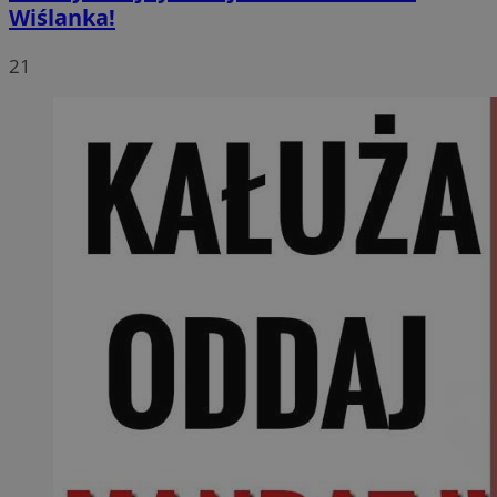
Wiślanka!
21