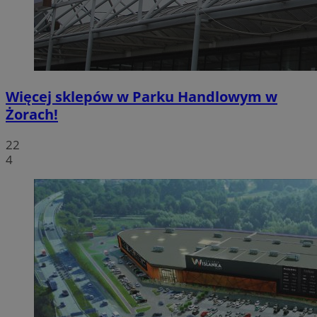
Więcej sklepów w Parku Handlowym w
Żorach!
22
4