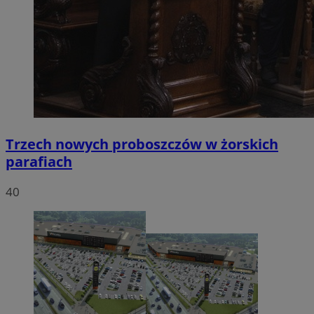
Trzech nowych proboszczów w żorskich
parafiach
40