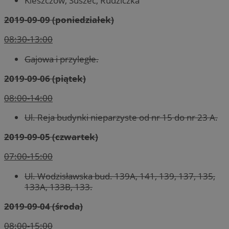
Kleszczów, Suszec, Rudziczka
2019-09-09 (poniedziałek)
08:30-13:00
Gajowa i przyległe.
2019-09-06 (piątek)
08:00-14:00
Ul. Reja budynki nieparzyste od nr 15 do nr 23 A.
2019-09-05 (czwartek)
07:00-15:00
Ul. Wodzisławska bud. 139A, 141, 139, 137, 135,
133A, 133B, 133.
2019-09-04 (środa)
08:00-15:00