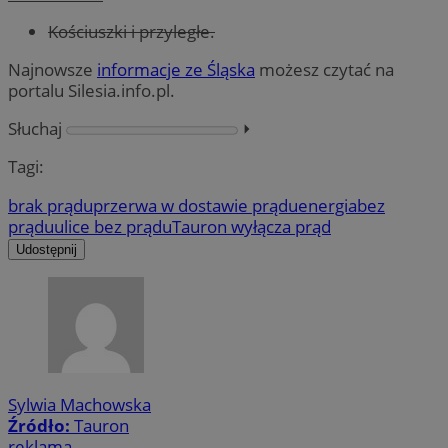
Kościuszki i przyległe.
Najnowsze
informacje ze Śląska
możesz czytać na
portalu Silesia.info.pl.
Słuchaj
⏵︎
Tagi:
brak prądu
przerwa w dostawie prądu
energia
bez
prądu
ulice bez prądu
Tauron wyłącza prąd
Udostępnij
Sylwia Machowska
Źródło:
Tauron
reklama