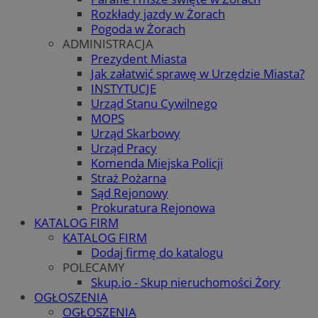
Rozkłady jazdy w Żorach
Pogoda w Żorach
ADMINISTRACJA
Prezydent Miasta
Jak załatwić sprawę w Urzędzie Miasta?
INSTYTUCJE
Urząd Stanu Cywilnego
MOPS
Urząd Skarbowy
Urząd Pracy
Komenda Miejska Policji
Straż Pożarna
Sąd Rejonowy
Prokuratura Rejonowa
KATALOG FIRM
KATALOG FIRM
Dodaj firmę do katalogu
POLECAMY
Skup.io - Skup nieruchomości Żory
OGŁOSZENIA
OGŁOSZENIA