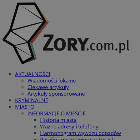
AKTUALNOŚCI
Wiadomości lokalne
Ciekawe artykuły
Artykuły sponsorowane
KRYMINALNE
MIASTO
INFORMACJE O MIEŚCIE
Historia miasta
Ważne adresy i telefony
Harmonogram wywozu odpadów
Parafie i msze święte w Żorach