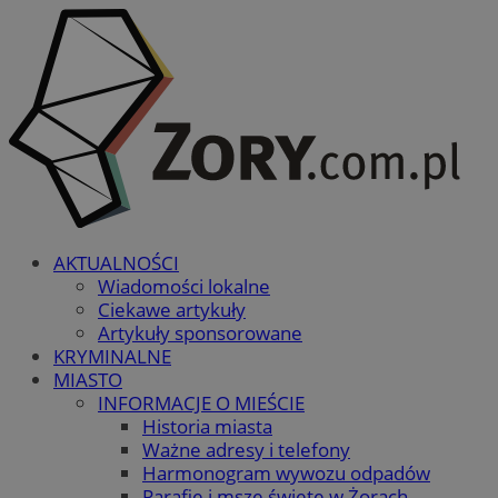
AKTUALNOŚCI
Wiadomości lokalne
Ciekawe artykuły
Artykuły sponsorowane
KRYMINALNE
MIASTO
INFORMACJE O MIEŚCIE
Historia miasta
Ważne adresy i telefony
Harmonogram wywozu odpadów
Parafie i msze święte w Żorach