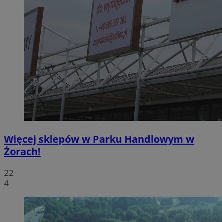
Więcej sklepów w Parku Handlowym w
Żorach!
22
4