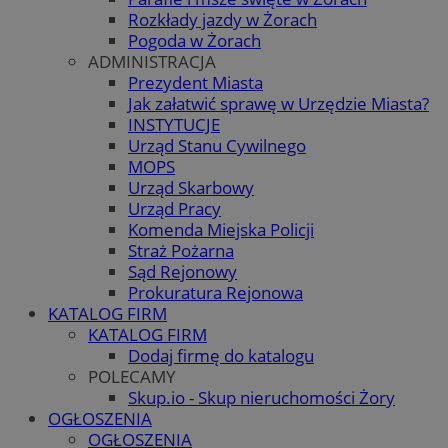
Rozkłady jazdy w Żorach
Pogoda w Żorach
ADMINISTRACJA
Prezydent Miasta
Jak załatwić sprawę w Urzędzie Miasta?
INSTYTUCJE
Urząd Stanu Cywilnego
MOPS
Urząd Skarbowy
Urząd Pracy
Komenda Miejska Policji
Straż Pożarna
Sąd Rejonowy
Prokuratura Rejonowa
KATALOG FIRM
KATALOG FIRM
Dodaj firmę do katalogu
POLECAMY
Skup.io - Skup nieruchomości Żory
OGŁOSZENIA
OGŁOSZENIA