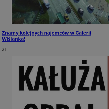
Znamy kolejnych najemców w Galerii
Wiślanka!
21