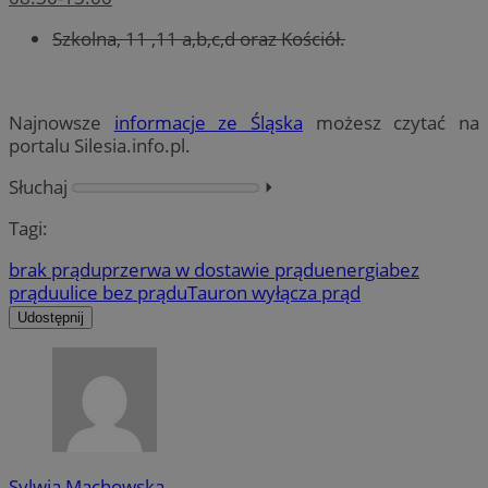
Szkolna, 11 ,11 a,b,c,d oraz Kościół.
Najnowsze
informacje ze Śląska
możesz czytać na
portalu Silesia.info.pl.
Słuchaj
⏵︎
Tagi:
brak prądu
przerwa w dostawie prądu
energia
bez
prądu
ulice bez prądu
Tauron wyłącza prąd
Udostępnij
Sylwia Machowska