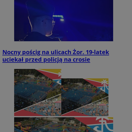
Nocny pościg na ulicach Żor. 19-latek
uciekał przed policją na crosie