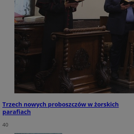
Trzech nowych proboszczów w żorskich
parafiach
40