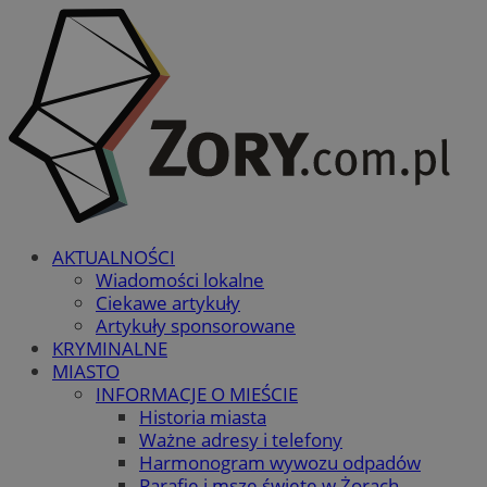
AKTUALNOŚCI
Wiadomości lokalne
Ciekawe artykuły
Artykuły sponsorowane
KRYMINALNE
MIASTO
INFORMACJE O MIEŚCIE
Historia miasta
Ważne adresy i telefony
Harmonogram wywozu odpadów
Parafie i msze święte w Żorach