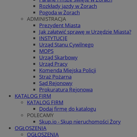
Rozkłady jazdy w Żorach
Pogoda w Żorach
ADMINISTRACJA
Prezydent Miasta
Jak załatwić sprawę w Urzędzie Miasta?
INSTYTUCJE
Urząd Stanu Cywilnego
MOPS
Urząd Skarbowy
Urząd Pracy
Komenda Miejska Policji
Straż Pożarna
Sąd Rejonowy
Prokuratura Rejonowa
KATALOG FIRM
KATALOG FIRM
Dodaj firmę do katalogu
POLECAMY
Skup.io - Skup nieruchomości Żory
OGŁOSZENIA
OGŁOSZENIA