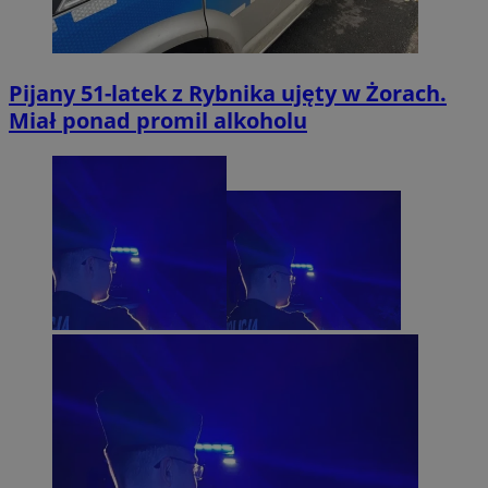
Pijany 51-latek z Rybnika ujęty w Żorach.
Miał ponad promil alkoholu