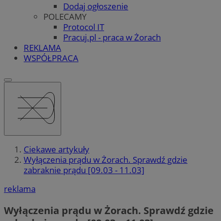
Dodaj ogłoszenie
POLECAMY
Protocol IT
Pracuj.pl - praca w Żorach
REKLAMA
WSPÓŁPRACA
Ciekawe artykuły
Wyłączenia prądu w Żorach. Sprawdź gdzie
zabraknie prądu [09.03 - 11.03]
reklama
Wyłączenia prądu w Żorach. Sprawdź gdzie