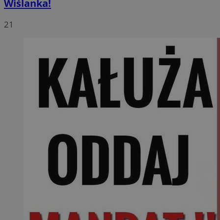
Wiślanka!
21