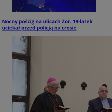
Nocny pościg na ulicach Żor. 19-latek
uciekał przed policją na crosie