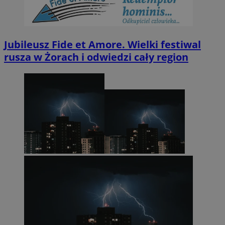
Jubileusz Fide et Amore. Wielki festiwal
rusza w Żorach i odwiedzi cały region