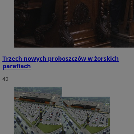
Trzech nowych proboszczów w żorskich
parafiach
40