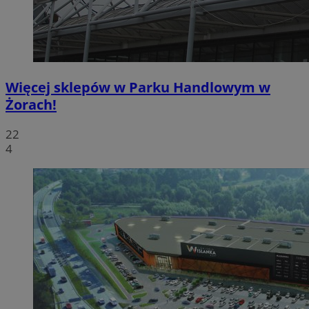
Więcej sklepów w Parku Handlowym w
Żorach!
22
4