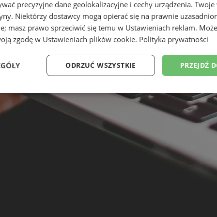
wać precyzyjne dane geolokalizacyjne i cechy urządzenia. Twoje
tryny. Niektórzy dostawcy mogą opierać się na prawnie uzasadnio
ie; masz prawo sprzeciwić się temu w
Ustawieniach reklam
. Może
woją zgodę w
Ustawieniach plików cookie
.
Polityka prywatności
EGÓŁY
ODRZUĆ WSZYSTKIE
PRZEJDŹ 
Wydajność
Targetowanie
Funkcjonalność
Ni
ezbędne
Wydajność
Targetowanie
Funkcjonalność
Niesklasyfikow
ie umożliwiają korzystanie z podstawowych funkcji strony internetowej, takich jak log
Bez niezbędnych plików cookie nie można prawidłowo korzystać ze strony internetowe
Okres
Provider
/
Domena
Opis
przechowywania