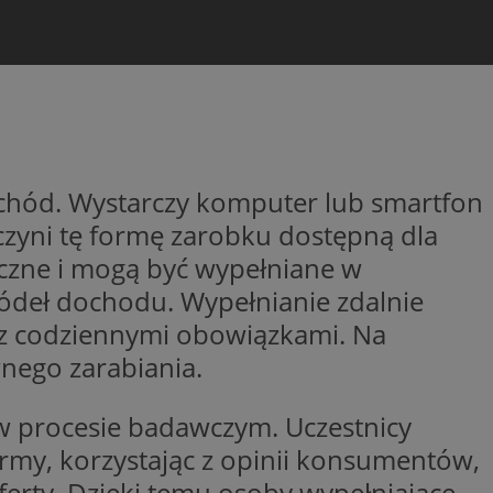
entyfikator sesji.
entyfikator sesji.
entyfikator sesji.
niania ludzi i
trony internetowej,
e ważnych raportów
ryny internetowej.
 identyfikatora
ochód. Wystarczy komputer lub smartfon
 czyni tę formę zarobku dostępną dla
erów obsługuje
yczne i mogą być wypełniane w
ekście
lu optymalizacji
ródeł dochodu. Wypełnianie zdalnie
 z codziennymi obowiązkami. Na
 do przechowywania
niu do usług
nego zarabiania.
e, czy użytkownik
enia lub reklamy.
nformacje o zgodzie
u w procesie badawczym. Uczestnicy
ncjach dotyczących
ia z witryny.
rmy, korzystając z opinii konsumentów,
olityki prywatności
ich przestrzeganie
ferty. Dzięki temu osoby wypełniające
temu użytkownik nie