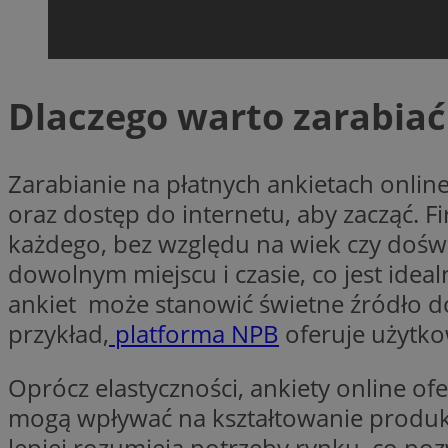
SessID
QeSessID
MvSessID
Dlaczego warto zarabiać
__cf_bm
suid
Zarabianie na płatnych ankietach onli
oraz dostęp do internetu, aby zacząć. F
INGRESSCOOKIE
każdego, bez względu na wiek czy doświ
dowolnym miejscu i czasie, co jest ide
ankiet może stanowić świetne źródło d
euds
przykład,
platforma NPB
oferuje użytk
VISITOR_PRIVACY_
Oprócz elastyczności, ankiety online of
mogą wpływać na kształtowanie produktó
lepiej rozumieją potrzeby rynku, co po