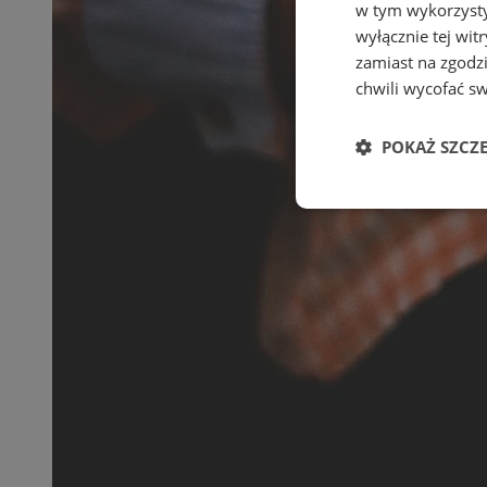
w tym wykorzysty
wyłącznie tej wi
zamiast na zgodz
chwili wycofać s
POKAŻ SZCZ
Niezbędne
Ni
Niezbędne pliki cook
zarządzanie kontem. 
Nazwa