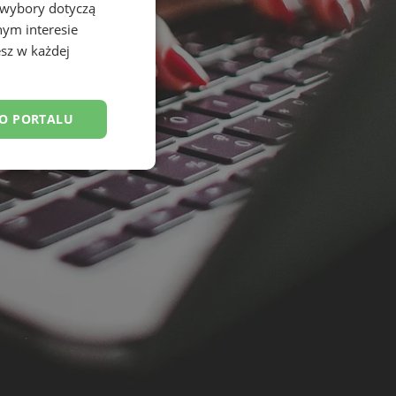
 wybory dotyczą
nym interesie
sz w każdej
DO PORTALU
esklasyfikowane
ane
owanie użytkownika i
j.