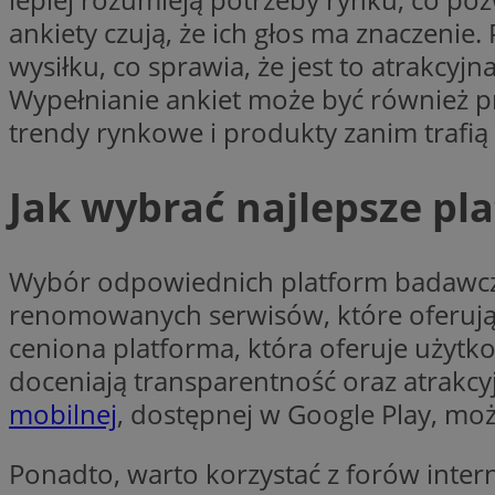
ankiety czują, że ich głos ma znaczeni
wysiłku, co sprawia, że jest to atrakcy
li_gc
Wypełnianie ankiet może być również 
trendy rynkowe i produkty zanim trafią
CookieScriptConse
Jak wybrać najlepsze pl
Wybór odpowiednich platform badawczyc
Nazwa
Nazwa
renomowanych serwisów, które oferują 
Nazwa
gid_CAESEEbgrCsX
_ga_L2744325BY
ceniona platforma, która oferuje użytk
__mguid_
tt_viewer
doceniają transparentność oraz atrakc
_ga
mobilnej
, dostępnej w Google Play, mo
DSID
Ponadto, warto korzystać z forów inter
ADKUID