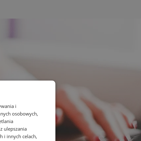
ywania i
danych osobowych,
etlania
az ulepszania
 i innych celach,