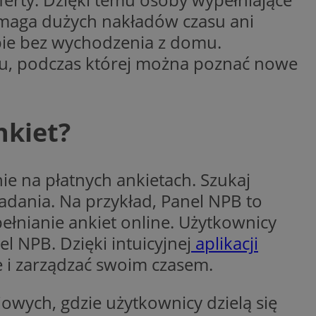
woich preferencji,
wymaga dużych nakładów czasu ani
 z regulacjami
sobie bez wychodzenia z domu.
y gościa na
su, podczas której można poznać nowe
nych celów
rzez usługę Cookie-
preferencji
 na pliki cookie.
ookie Cookie-
nkiet?
e na płatnych ankietach. Szukaj
dania. Na przykład, Panel NPB to
lytics do
łnianie ankiet online. Użytkownicy
ookie jest używany
iewer”, aby pomóc
acznej identyfikacji
e widzisz w naszych
el NPB. Dzięki
intuicyjnej
aplikacji
dostępu do strony
Analytics - co
ej, aby śledzić
anej usługi
e i zarządzać swoim czasem.
e użytkowników i
rozróżniania
 konkretnej
. Pomaga w
e losowo
zyfrowany /
ta. Jest on
izowanych
nie i służy do
owych, gdzie użytkownicy dzielą się
eń użytkowników i
 sesji i kampanii
ry identyfikuje
iu korzystania z