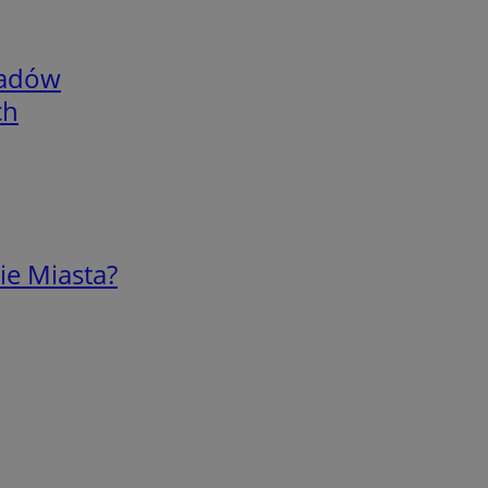
adów
ch
ie Miasta?