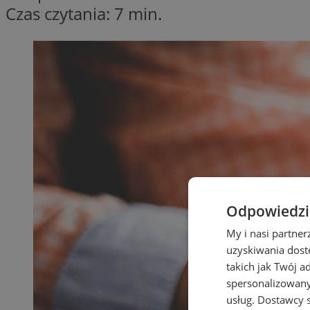
Czas czytania: 7 min.
Odpowiedzia
My i nasi partne
uzyskiwania dost
takich jak Twój a
spersonalizowanyc
usług.
Dostawcy s