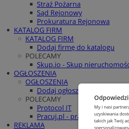
Straż Pożarna
Sąd Rejonowy
Prokuratura Rejonowa
KATALOG FIRM
KATALOG FIRM
Dodaj firmę do katalogu
POLECAMY
Skup.io - Skup nieruchomośc
OGŁOSZENIA
OGŁOSZENIA
Dodaj ogłoszenie
Odpowiedzia
POLECAMY
Protocol IT
My i nasi partne
uzyskiwania dost
Pracuj.pl - praca w Żorach
takich jak Twój a
REKLAMA
spersonalizowanyc