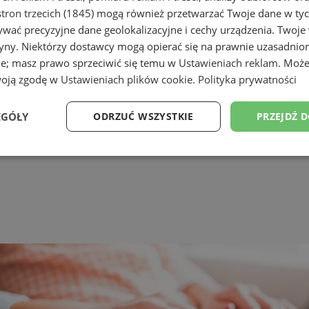
tron trzecich (1845)
mogą również przetwarzać Twoje dane w tych
wać precyzyjne dane geolokalizacyjne i cechy urządzenia. Twoje
tryny. Niektórzy dostawcy mogą opierać się na prawnie uzasadnio
ie; masz prawo sprzeciwić się temu w
Ustawieniach reklam
. Może
woją zgodę w
Ustawieniach plików cookie
.
Polityka prywatności
EGÓŁY
ODRZUĆ WSZYSTKIE
PRZEJDŹ 
Wydajność
Targetowanie
Funkcjonalność
Ni
ezbędne
Wydajność
Targetowanie
Funkcjonalność
Niesklasyfikow
ie umożliwiają korzystanie z podstawowych funkcji strony internetowej, takich jak log
Bez niezbędnych plików cookie nie można prawidłowo korzystać ze strony internetowe