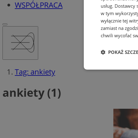
WSPÓŁPRACA
usług.
Dostawcy s
w tym wykorzysty
wyłącznie tej wi
zamiast na zgodz
chwili wycofać s
POKAŻ SZCZ
Tag: ankiety
Niezbędne
ankiety (1)
Ni
Niezbędne pliki cook
zarządzanie kontem. 