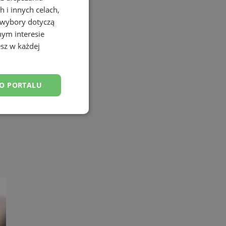
 i innych celach,
 wybory dotyczą
nym interesie
sz w każdej
DO PORTALU
esklasyfikowane
ane
owanie użytkownika i
j.