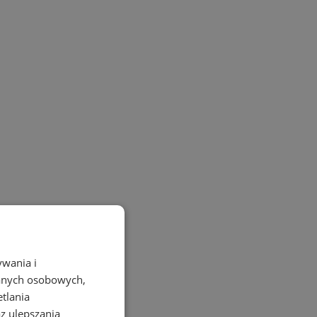
ywania i
danych osobowych,
etlania
az ulepszania