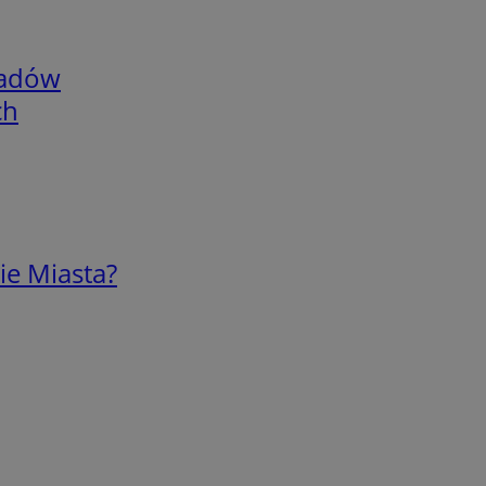
adów
ch
ie Miasta?