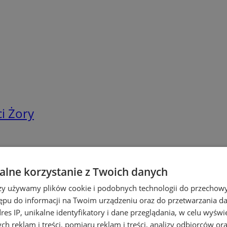
i Żory
lne korzystanie z Twoich danych
rzy używamy plików cookie i podobnych technologii do przechow
ępu do informacji na Twoim urządzeniu oraz do przetwarzania 
dres IP, unikalne identyfikatory i dane przeglądania, w celu wyświ
h reklam i treści, pomiaru reklam i treści, analizy odbiorców or