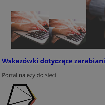
Nazwa
SessID
QeSessID
MvSessID
__cf_bm
suid
Wskazówki dotyczące zarabiani
INGRESSCOOKIE
Portal należy do sieci
euds
VISITOR_PRIVACY_