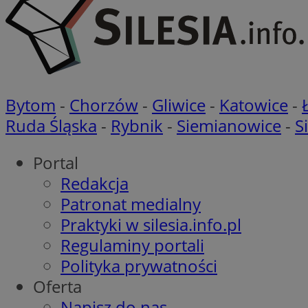
li_gc
Bytom
-
Chorzów
-
Gliwice
-
Katowice
-
CookieScriptConse
Ruda Śląska
-
Rybnik
-
Siemianowice
-
S
Portal
Redakcja
Nazwa
Patronat medialny
Nazwa
Nazwa
Praktyki w silesia.info.pl
gid_CAESEEbgrCsX
_ga_L2744325BY
Regulaminy portali
__mguid_
tt_viewer
Polityka prywatności
_ga
Oferta
DSID
Napisz do nas