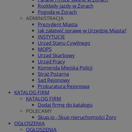
Rozkłady jazdy w Żorach
Pogoda w Żorach
ADMINISTRACJA
Prezydent Miasta
Jak załatwić sprawę w Urzędzie Miasta?
INSTYTUCJE
Urząd Stanu Cywilnego
MOPS
Urząd Skarbowy
Urząd Pracy
Komenda Miejska Policji
Straż Pożarna
Sąd Rejonowy
Prokuratura Rejonowa
KATALOG FIRM
KATALOG FIRM
Dodaj firmę do katalogu
POLECAMY
Skup.io - Skup nieruchomości Żory
OGŁOSZENIA
OGŁOSZENIA