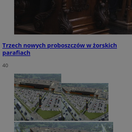
Trzech nowych proboszczów w żorskich
parafiach
40