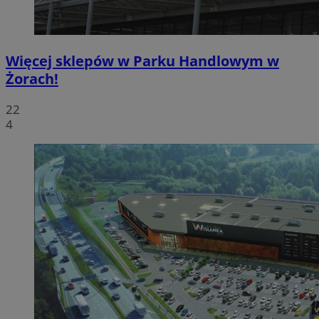
Więcej sklepów w Parku Handlowym w
Żorach!
22
4