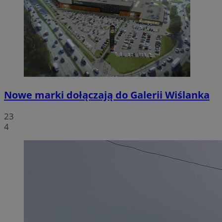
Nowe marki dołączają do Galerii Wiślanka
23
4