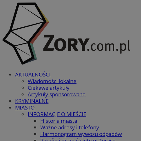
AKTUALNOŚCI
Wiadomości lokalne
Ciekawe artykuły
Artykuły sponsorowane
KRYMINALNE
MIASTO
INFORMACJE O MIEŚCIE
Historia miasta
Ważne adresy i telefony
Harmonogram wywozu odpadów
Parafie i msze święte w Żorach