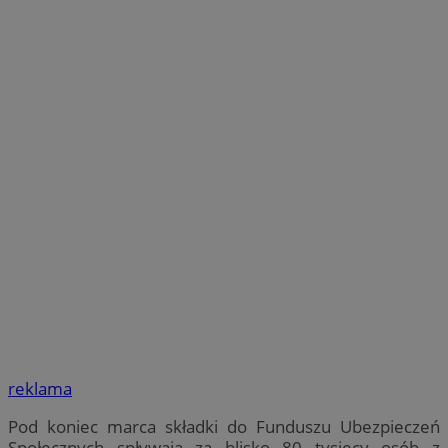
reklama
Pod koniec marca składki do Funduszu Ubezpieczeń
Społecznych spływają za blisko 80 tysięcy osób z