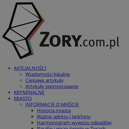
AKTUALNOŚCI
Wiadomości lokalne
Ciekawe artykuły
Artykuły sponsorowane
KRYMINALNE
MIASTO
INFORMACJE O MIEŚCIE
Historia miasta
Ważne adresy i telefony
Harmonogram wywozu odpadów
Parafie i msze święte w Żorach