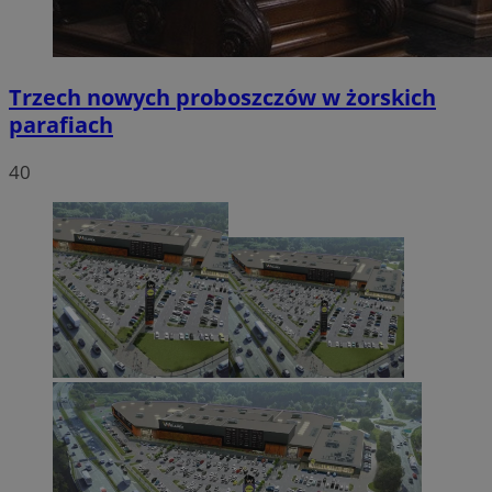
Trzech nowych proboszczów w żorskich
parafiach
40