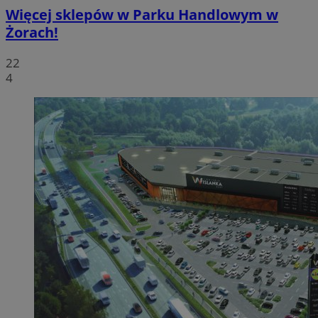
Więcej sklepów w Parku Handlowym w
Żorach!
22
4