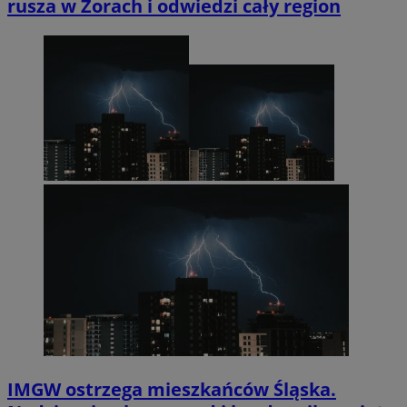
rusza w Żorach i odwiedzi cały region
IMGW ostrzega mieszkańców Śląska.