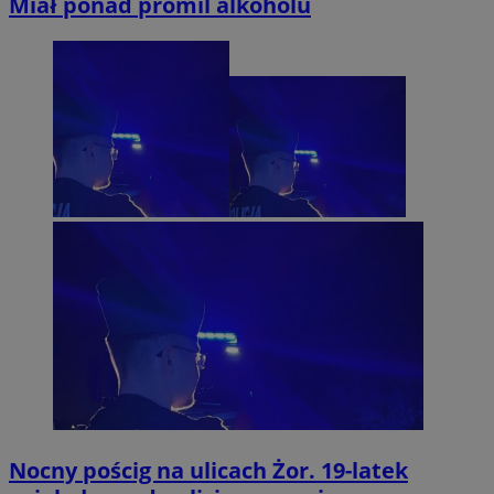
Miał ponad promil alkoholu
Nocny pościg na ulicach Żor. 19-latek