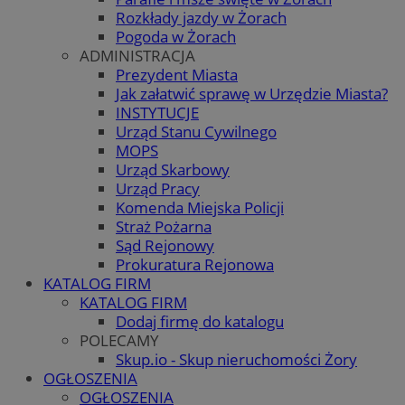
Rozkłady jazdy w Żorach
Pogoda w Żorach
ADMINISTRACJA
Prezydent Miasta
Jak załatwić sprawę w Urzędzie Miasta?
INSTYTUCJE
Urząd Stanu Cywilnego
MOPS
Urząd Skarbowy
Urząd Pracy
Komenda Miejska Policji
Straż Pożarna
Sąd Rejonowy
Prokuratura Rejonowa
KATALOG FIRM
KATALOG FIRM
Dodaj firmę do katalogu
POLECAMY
Skup.io - Skup nieruchomości Żory
OGŁOSZENIA
OGŁOSZENIA