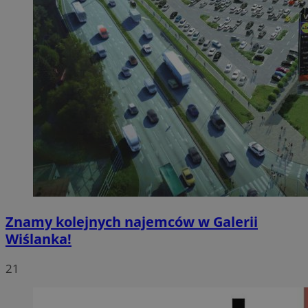
Znamy kolejnych najemców w Galerii
Wiślanka!
21