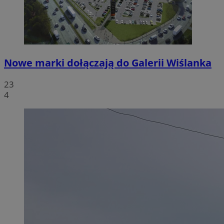
Nowe marki dołączają do Galerii Wiślanka
23
4