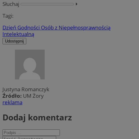
Słuchaj
⏵︎
Tagi:
Dzień Godności Osób z Niepełnosprawnością
Intelektualną
Udostępnij
Justyna Romanczyk
Źródło:
UM Żory
reklama
Dodaj komentarz