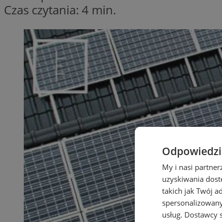
Czas czytania: 4 min.
Odpowiedzia
My i nasi partne
uzyskiwania dost
takich jak Twój a
spersonalizowanyc
usług.
Dostawcy s