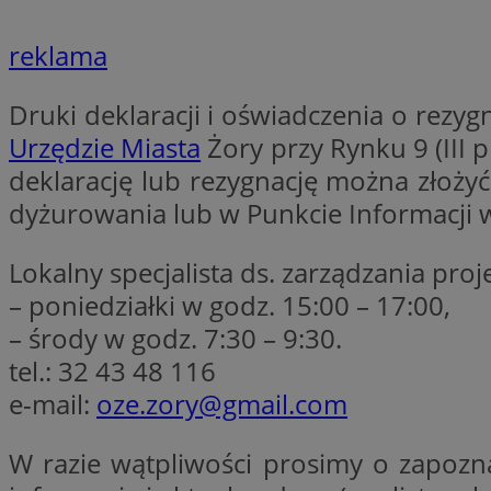
reklama
li_gc
Druki deklaracji i oświadczenia o rezy
Urzędzie Miasta
Żory przy Rynku 9 (III 
CookieScriptConse
deklarację lub rezygnację można złoży
dyżurowania lub w Punkcie Informacji 
Lokalny specjalista ds. zarządzania pro
Nazwa
Nazwa
– poniedziałki w godz. 15:00 – 17:00,
Nazwa
gid_CAESEEbgrCsX
– środy w godz. 7:30 – 9:30.
_ga_L2744325BY
__mguid_
tt_viewer
tel.: 32 43 48 116
_ga
e-mail:
oze.zory@gmail.com
DSID
W razie wątpliwości prosimy o zapozna
ADKUID