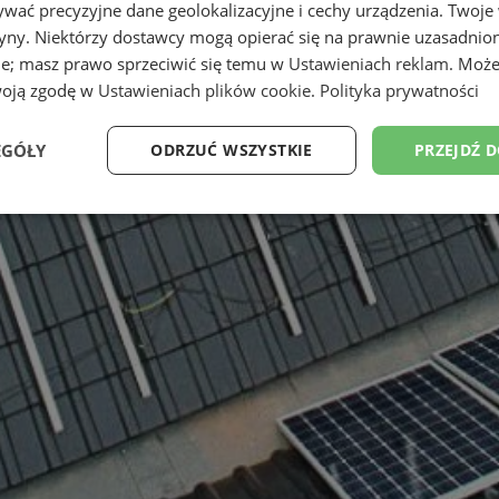
wać precyzyjne dane geolokalizacyjne i cechy urządzenia. Twoje
tryny. Niektórzy dostawcy mogą opierać się na prawnie uzasadnio
ie; masz prawo sprzeciwić się temu w
Ustawieniach reklam
. Może
woją zgodę w
Ustawieniach plików cookie
.
Polityka prywatności
EGÓŁY
ODRZUĆ WSZYSTKIE
PRZEJDŹ 
Wydajność
Targetowanie
Funkcjonalność
Ni
ezbędne
Wydajność
Targetowanie
Funkcjonalność
Niesklasyfikow
ie umożliwiają korzystanie z podstawowych funkcji strony internetowej, takich jak log
Bez niezbędnych plików cookie nie można prawidłowo korzystać ze strony internetowe
Okres
Provider
/
Domena
Opis
przechowywania