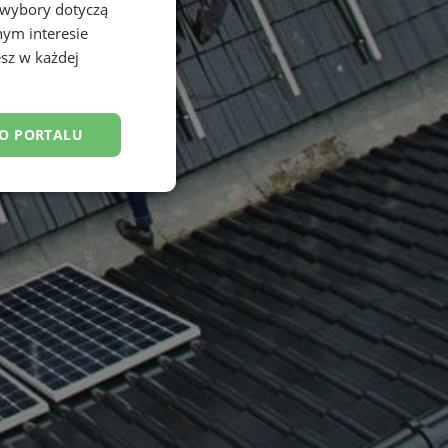
 wybory dotyczą
nym interesie
sz w każdej
DO PORTALU
esklasyfikowane
ane
owanie użytkownika i
j.