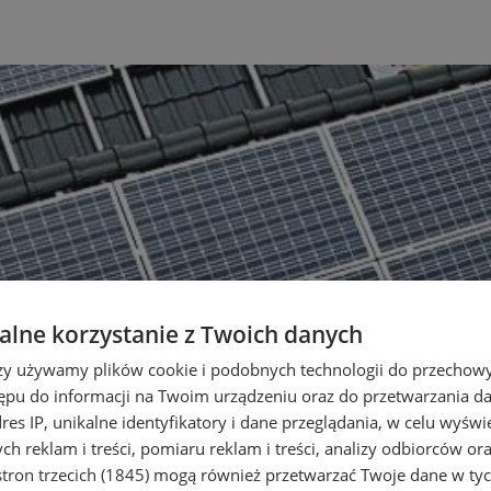
lne korzystanie z Twoich danych
rzy używamy plików cookie i podobnych technologii do przechow
ępu do informacji na Twoim urządzeniu oraz do przetwarzania 
dres IP, unikalne identyfikatory i dane przeglądania, w celu wyświ
h reklam i treści, pomiaru reklam i treści, analizy odbiorców or
tron trzecich (1845)
mogą również przetwarzać Twoje dane w tych