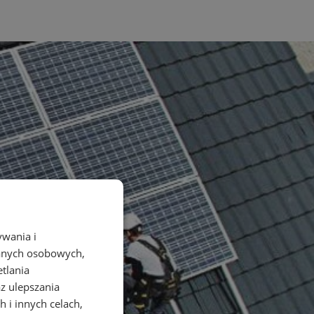
ywania i
danych osobowych,
etlania
az ulepszania
 i innych celach,