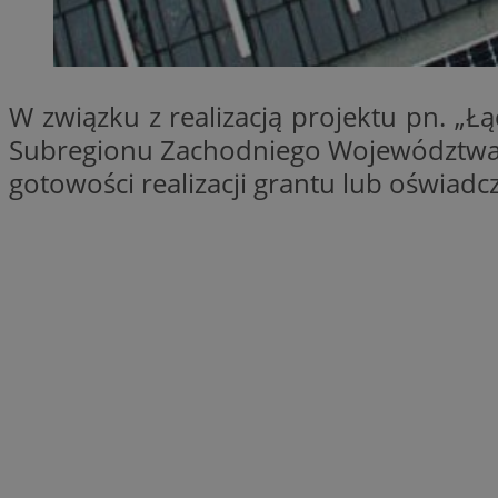
SessID
QeSessID
MvSessID
W związku z realizacją projektu pn. „Ł
__cf_bm
Subregionu Zachodniego Województwa 
gotowości realizacji grantu lub oświadcz
suid
INGRESSCOOKIE
euds
VISITOR_PRIVACY_