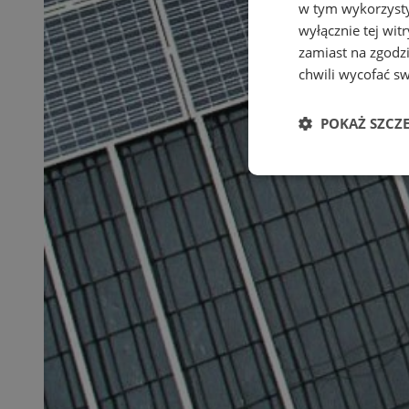
w tym wykorzysty
wyłącznie tej wi
zamiast na zgodz
chwili wycofać s
POKAŻ SZCZ
Niezbędne
Ni
Niezbędne pliki cook
zarządzanie kontem. 
Nazwa