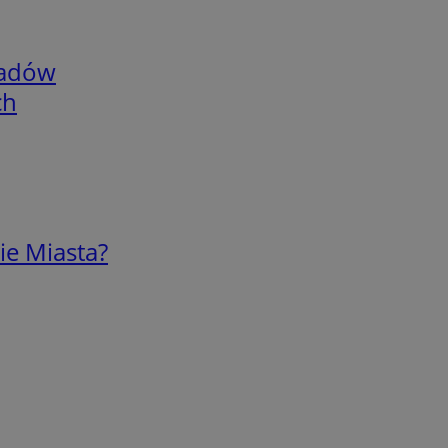
adów
ch
ie Miasta?