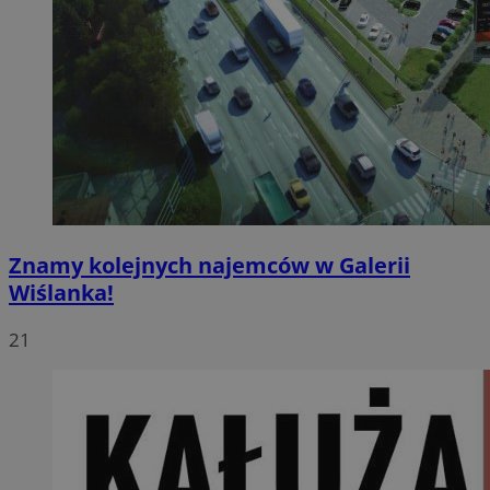
Znamy kolejnych najemców w Galerii
Wiślanka!
21