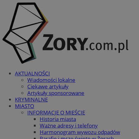
AKTUALNOŚCI
Wiadomości lokalne
Ciekawe artykuły
Artykuły sponsorowane
KRYMINALNE
MIASTO
INFORMACJE O MIEŚCIE
Historia miasta
Ważne adresy i telefony
Harmonogram wywozu odpadów
Parafie i msze święte w Żorach