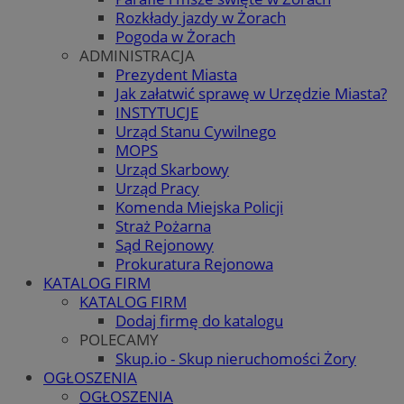
Rozkłady jazdy w Żorach
Pogoda w Żorach
ADMINISTRACJA
Prezydent Miasta
Jak załatwić sprawę w Urzędzie Miasta?
INSTYTUCJE
Urząd Stanu Cywilnego
MOPS
Urząd Skarbowy
Urząd Pracy
Komenda Miejska Policji
Straż Pożarna
Sąd Rejonowy
Prokuratura Rejonowa
KATALOG FIRM
KATALOG FIRM
Dodaj firmę do katalogu
POLECAMY
Skup.io - Skup nieruchomości Żory
OGŁOSZENIA
OGŁOSZENIA