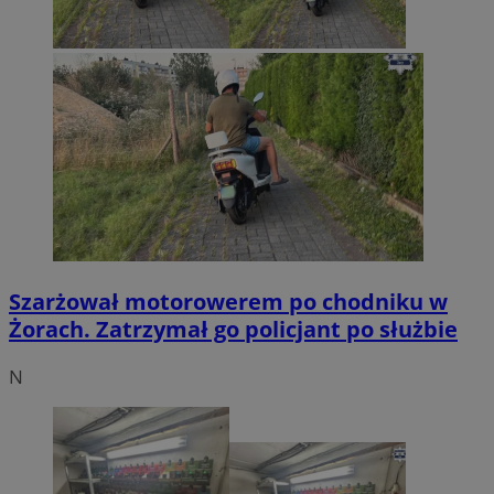
Szarżował motorowerem po chodniku w
Żorach. Zatrzymał go policjant po służbie
N