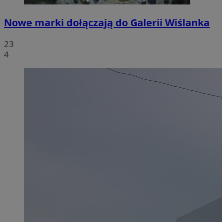
Nowe marki dołączają do Galerii Wiślanka
23
4