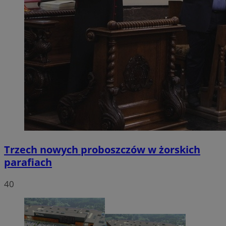
Trzech nowych proboszczów w żorskich
parafiach
40