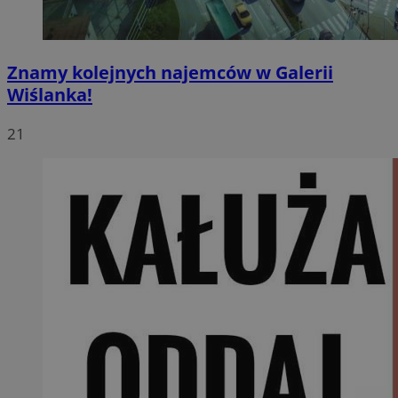
Znamy kolejnych najemców w Galerii
Wiślanka!
21