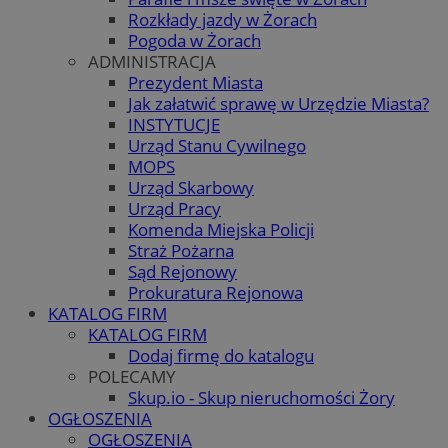
Rozkłady jazdy w Żorach
Pogoda w Żorach
ADMINISTRACJA
Prezydent Miasta
Jak załatwić sprawę w Urzędzie Miasta?
INSTYTUCJE
Urząd Stanu Cywilnego
MOPS
Urząd Skarbowy
Urząd Pracy
Komenda Miejska Policji
Straż Pożarna
Sąd Rejonowy
Prokuratura Rejonowa
KATALOG FIRM
KATALOG FIRM
Dodaj firmę do katalogu
POLECAMY
Skup.io - Skup nieruchomości Żory
OGŁOSZENIA
OGŁOSZENIA