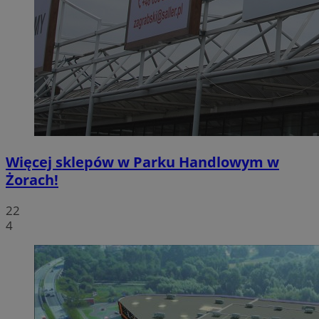
Więcej sklepów w Parku Handlowym w
Żorach!
22
4