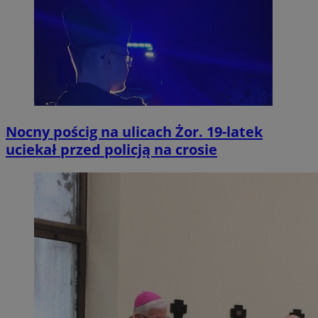
Nocny pościg na ulicach Żor. 19-latek
uciekał przed policją na crosie