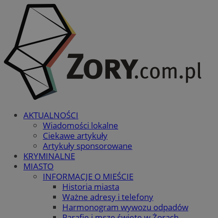
AKTUALNOŚCI
Wiadomości lokalne
Ciekawe artykuły
Artykuły sponsorowane
KRYMINALNE
MIASTO
INFORMACJE O MIEŚCIE
Historia miasta
Ważne adresy i telefony
Harmonogram wywozu odpadów
Parafie i msze święte w Żorach