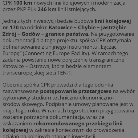
CPK
100 km
nowych linii kolejowych i modernizacja
przez PKP PLK
246 km
linii istniejących.
Jedną z tych inwestycji będzie budowa
linii kolejowej
nr 170
na odcinku:
Katowice – Chybie – Jastrzębie
Zdrój – Godów – granica państwa.
Na przygotowanie
dokumentacji dla tego projektu spółka CPK otrzymała
dofinansowanie z unijnego Instrumentu „Łącząc
Europę” (Connecting Europe Facility). W ramach tego
zadania powstanie nowe połączenie transgraniczne
Katowice – Ostrawa, które będzie elementem
transeuropejskiej sieci TEN-T.
Obecnie spółka CPK prowadzi dla tego odcinka
zaawansowane
postępowanie przetargowe
na wybór
wykonawcy studium techniczno-ekonomiczno-
środowiskowego. Podpisanie umowy planowane jest w
maju tego roku. W ramach tego studium przygotowana
zostanie potrzebna dokumentacja, wraz ze
wskazaniem
rekomendowanego przebiegu linii
kolejowej
w zakresie koniecznym do prowadzenia
działań na kolejnych etapach inwestycji.