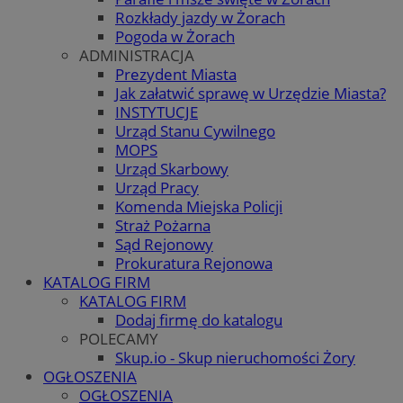
Rozkłady jazdy w Żorach
Pogoda w Żorach
ADMINISTRACJA
Prezydent Miasta
Jak załatwić sprawę w Urzędzie Miasta?
INSTYTUCJE
Urząd Stanu Cywilnego
MOPS
Urząd Skarbowy
Urząd Pracy
Komenda Miejska Policji
Straż Pożarna
Sąd Rejonowy
Prokuratura Rejonowa
KATALOG FIRM
KATALOG FIRM
Dodaj firmę do katalogu
POLECAMY
Skup.io - Skup nieruchomości Żory
OGŁOSZENIA
OGŁOSZENIA