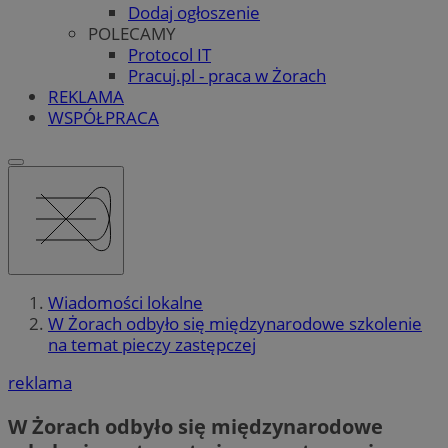
Dodaj ogłoszenie
POLECAMY
Protocol IT
Pracuj.pl - praca w Żorach
REKLAMA
WSPÓŁPRACA
Wiadomości lokalne
W Żorach odbyło się międzynarodowe szkolenie
na temat pieczy zastępczej
reklama
W Żorach odbyło się międzynarodowe