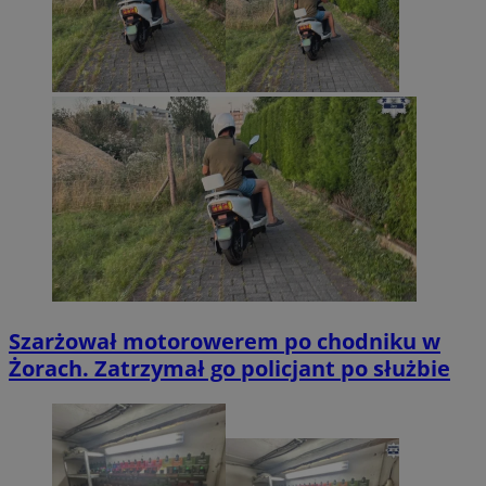
Szarżował motorowerem po chodniku w
Żorach. Zatrzymał go policjant po służbie