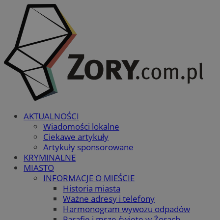
AKTUALNOŚCI
Wiadomości lokalne
Ciekawe artykuły
Artykuły sponsorowane
KRYMINALNE
MIASTO
INFORMACJE O MIEŚCIE
Historia miasta
Ważne adresy i telefony
Harmonogram wywozu odpadów
Parafie i msze święte w Żorach