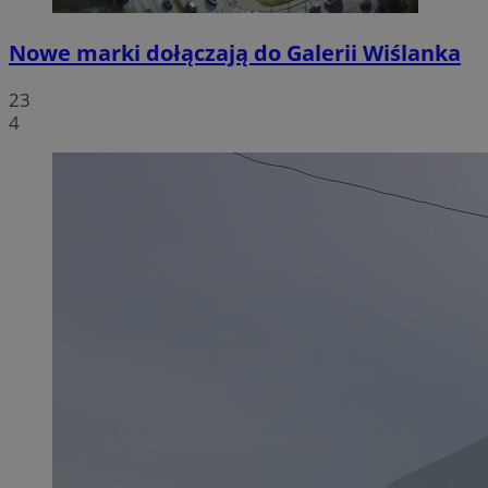
Nowe marki dołączają do Galerii Wiślanka
23
4