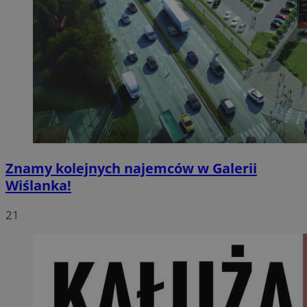
Znamy kolejnych najemców w Galerii
Wiślanka!
21