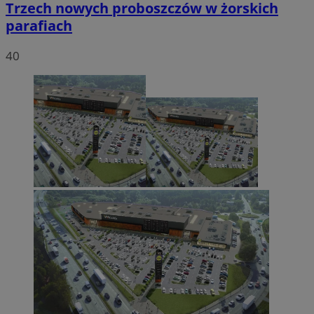
Trzech nowych proboszczów w żorskich
parafiach
40