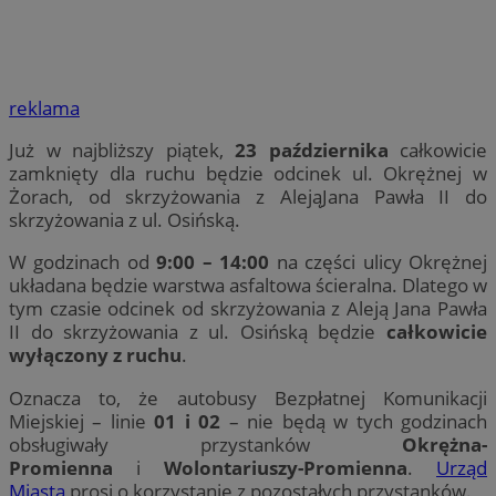
reklama
Już w najbliższy piątek,
23 października
całkowicie
zamknięty dla ruchu będzie odcinek ul. Okrężnej w
Żorach, od skrzyżowania z AlejąJana Pawła II do
skrzyżowania z ul. Osińską.
W godzinach od
9:00 – 14:00
na części ulicy Okrężnej
układana będzie warstwa asfaltowa ścieralna. Dlatego w
tym czasie odcinek od skrzyżowania z Aleją Jana Pawła
II do skrzyżowania z ul. Osińską będzie
całkowicie
wyłączony z ruchu
.
Oznacza to, że autobusy Bezpłatnej Komunikacji
Miejskiej – linie
01 i 02
– nie będą w tych godzinach
obsługiwały przystanków
Okrężna-
Promienna
i
Wolontariuszy-Promienna
.
Urząd
Miasta
prosi o korzystanie z pozostałych przystanków.