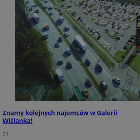
Znamy kolejnych najemców w Galerii
Wiślanka!
21