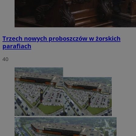
Trzech nowych proboszczów w żorskich
parafiach
40