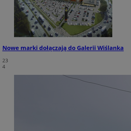
Nowe marki dołączają do Galerii Wiślanka
23
4