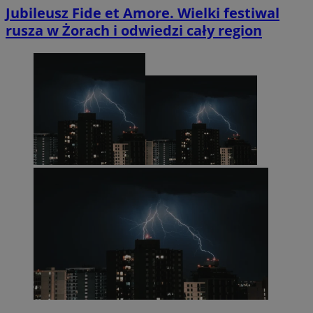
Jubileusz Fide et Amore. Wielki festiwal
rusza w Żorach i odwiedzi cały region