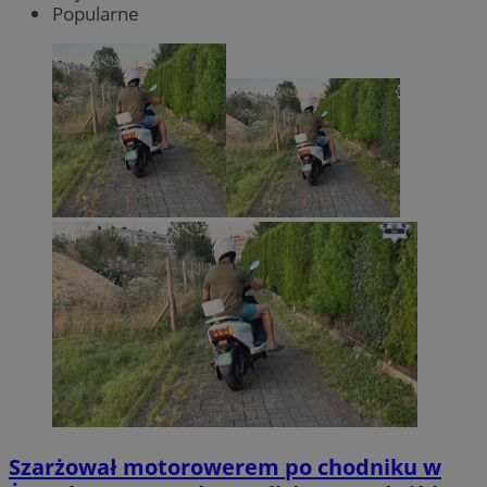
Popularne
Szarżował motorowerem po chodniku w