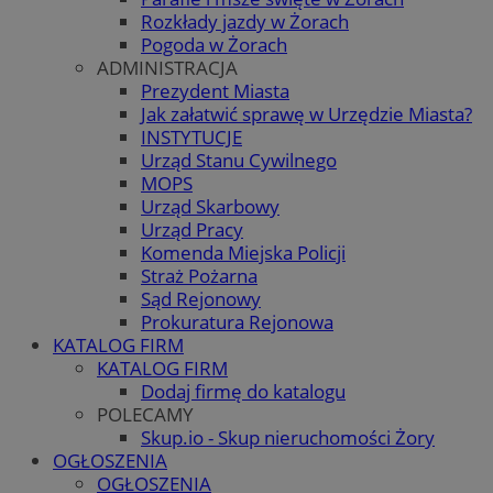
Rozkłady jazdy w Żorach
Pogoda w Żorach
ADMINISTRACJA
Prezydent Miasta
Jak załatwić sprawę w Urzędzie Miasta?
INSTYTUCJE
Urząd Stanu Cywilnego
MOPS
Urząd Skarbowy
Urząd Pracy
Komenda Miejska Policji
Straż Pożarna
Sąd Rejonowy
Prokuratura Rejonowa
KATALOG FIRM
KATALOG FIRM
Dodaj firmę do katalogu
POLECAMY
Skup.io - Skup nieruchomości Żory
OGŁOSZENIA
OGŁOSZENIA