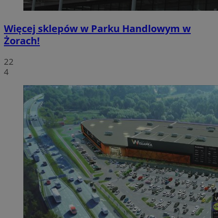
Więcej sklepów w Parku Handlowym w
Żorach!
22
4