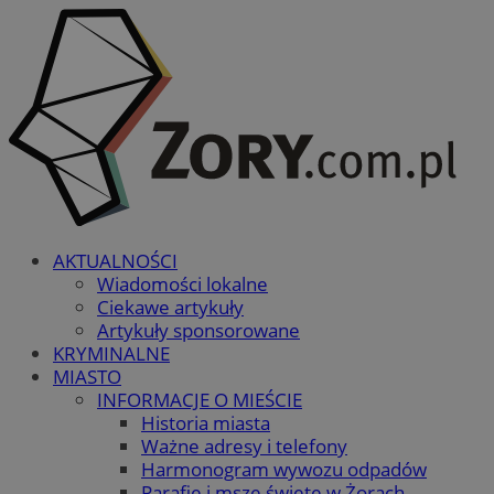
AKTUALNOŚCI
Wiadomości lokalne
Ciekawe artykuły
Artykuły sponsorowane
KRYMINALNE
MIASTO
INFORMACJE O MIEŚCIE
Historia miasta
Ważne adresy i telefony
Harmonogram wywozu odpadów
Parafie i msze święte w Żorach