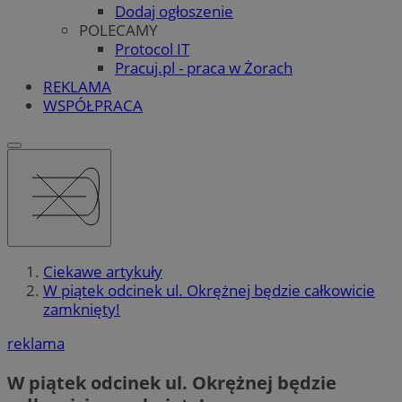
Dodaj ogłoszenie
POLECAMY
Protocol IT
Pracuj.pl - praca w Żorach
REKLAMA
WSPÓŁPRACA
Ciekawe artykuły
W piątek odcinek ul. Okrężnej będzie całkowicie
zamknięty!
reklama
W piątek odcinek ul. Okrężnej będzie