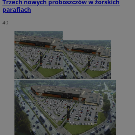
Trzech nowych proboszczów w żorskich
parafiach
40