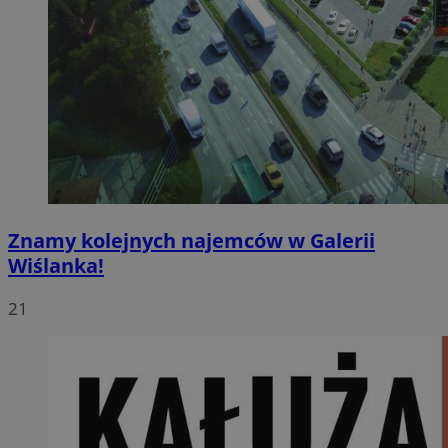
Znamy kolejnych najemców w Galerii
Wiślanka!
21