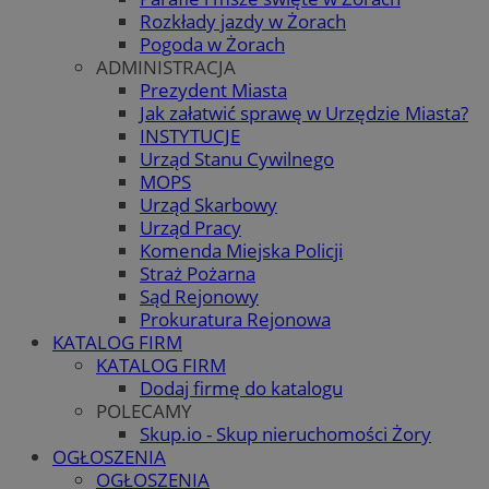
Rozkłady jazdy w Żorach
Pogoda w Żorach
ADMINISTRACJA
Prezydent Miasta
Jak załatwić sprawę w Urzędzie Miasta?
INSTYTUCJE
Urząd Stanu Cywilnego
MOPS
Urząd Skarbowy
Urząd Pracy
Komenda Miejska Policji
Straż Pożarna
Sąd Rejonowy
Prokuratura Rejonowa
KATALOG FIRM
KATALOG FIRM
Dodaj firmę do katalogu
POLECAMY
Skup.io - Skup nieruchomości Żory
OGŁOSZENIA
OGŁOSZENIA