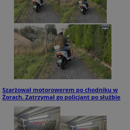
Szarżował motorowerem po chodniku w
Żorach. Zatrzymał go policjant po służbie