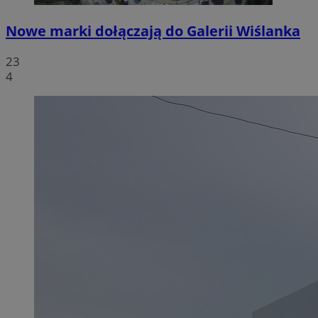
Nowe marki dołączają do Galerii Wiślanka
23
4