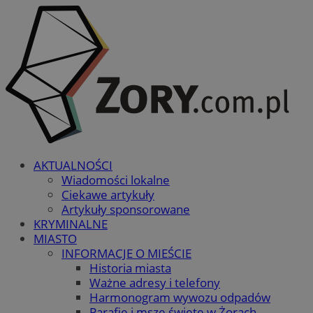
AKTUALNOŚCI
Wiadomości lokalne
Ciekawe artykuły
Artykuły sponsorowane
KRYMINALNE
MIASTO
INFORMACJE O MIEŚCIE
Historia miasta
Ważne adresy i telefony
Harmonogram wywozu odpadów
Parafie i msze święte w Żorach