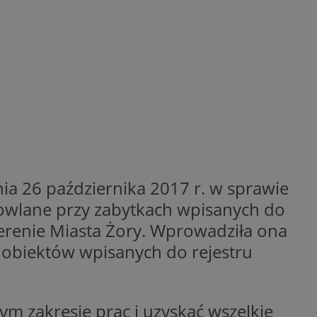
entyfikator sesji.
entyfikator sesji.
entyfikator sesji.
niania ludzi i
trony internetowej,
e ważnych raportów
ryny internetowej.
 identyfikatora
erów obsługuje
ekście
a 26 października 2017 r. w sprawie
lu optymalizacji
udowlane przy zabytkach wpisanych do
 do przechowywania
terenie Miasta Żory. Wprowadziła ona
niu do usług
e, czy użytkownik
obiektów wpisanych do rejestru
enia lub reklamy.
nformacje o zgodzie
ncjach dotyczących
ia z witryny.
olityki prywatności
ym zakresie prac i uzyskać wszelkie
ich przestrzeganie
temu użytkownik nie