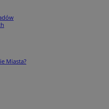
adów
ch
ie Miasta?