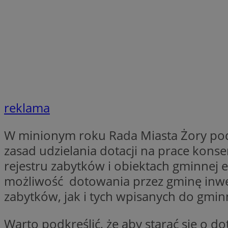
SessID
QeSessID
MvSessID
__cf_bm
suid
reklama
INGRESSCOOKIE
W minionym roku Rada Miasta Żory podj
zasad udzielania dotacji na prace kons
euds
rejestru zabytków i obiektach gminnej 
możliwość dotowania przez gminę inwe
VISITOR_PRIVACY_
zabytków, jak i tych wpisanych do gmin
Warto podkreślić, że aby starać się o d