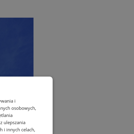
ywania i
danych osobowych,
etlania
az ulepszania
 i innych celach,