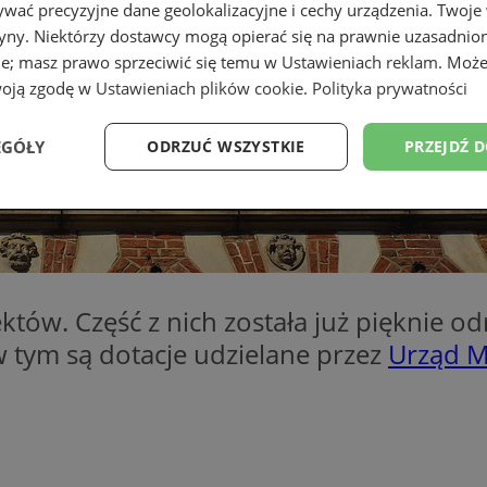
wać precyzyjne dane geolokalizacyjne i cechy urządzenia. Twoje
tryny. Niektórzy dostawcy mogą opierać się na prawnie uzasadnio
ie; masz prawo sprzeciwić się temu w
Ustawieniach reklam
. Może
woją zgodę w
Ustawieniach plików cookie
.
Polityka prywatności
EGÓŁY
ODRZUĆ WSZYSTKIE
PRZEJDŹ 
Wydajność
Targetowanie
Funkcjonalność
Ni
tów. Część z nich została już pięknie od
 tym są dotacje udzielane przez
Urząd M
ezbędne
Wydajność
Targetowanie
Funkcjonalność
Niesklasyfikow
ie umożliwiają korzystanie z podstawowych funkcji strony internetowej, takich jak log
Bez niezbędnych plików cookie nie można prawidłowo korzystać ze strony internetowe
Okres
Provider
/
Domena
Opis
przechowywania