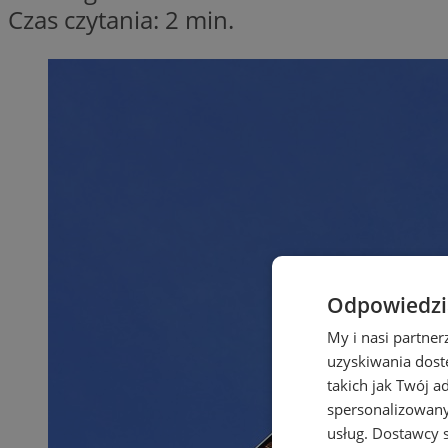
Czas czytania: 2 min.
Odpowiedzia
My i nasi partne
uzyskiwania dost
takich jak Twój a
spersonalizowanyc
usług.
Dostawcy s