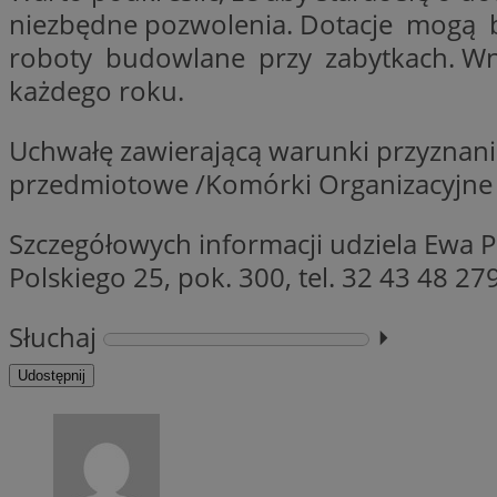
niezbędne pozwolenia. Dotacje mogą 
roboty budowlane przy zabytkach. Wni
li_gc
każdego roku.
Uchwałę zawierającą warunki przyznani
CookieScriptConse
przedmiotowe /Komórki Organizacyjne U
Szczegółowych informacji udziela Ewa P
Polskiego 25, pok. 300, tel. 32 43 48 279
Nazwa
Nazwa
Nazwa
gid_CAESEEbgrCsX
Słuchaj
⏵︎
_ga_L2744325BY
__mguid_
tt_viewer
Udostępnij
_ga
DSID
ADKUID