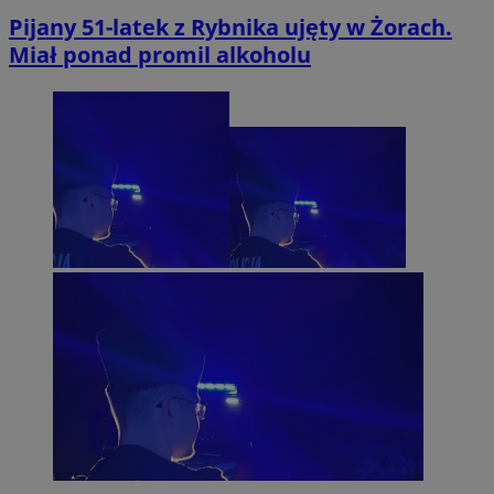
Pijany 51-latek z Rybnika ujęty w Żorach.
Miał ponad promil alkoholu