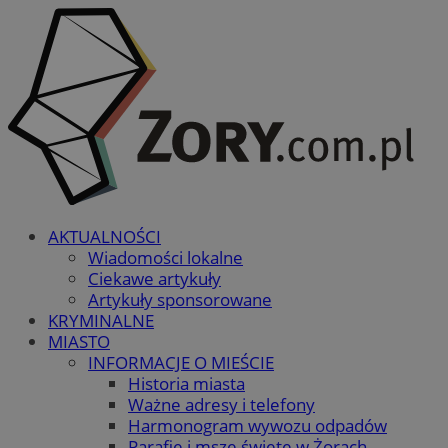
AKTUALNOŚCI
Wiadomości lokalne
Ciekawe artykuły
Artykuły sponsorowane
KRYMINALNE
MIASTO
INFORMACJE O MIEŚCIE
Historia miasta
Ważne adresy i telefony
Harmonogram wywozu odpadów
Parafie i msze święte w Żorach