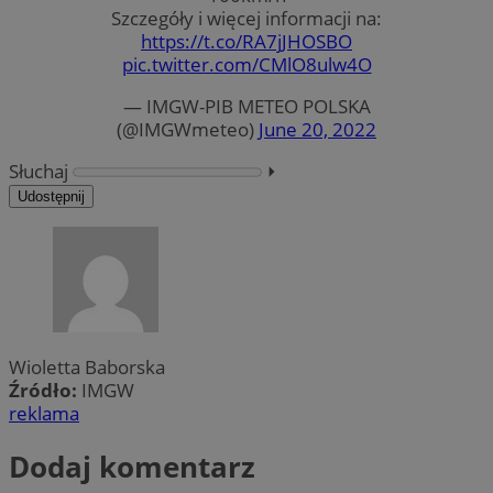
Szczegóły i więcej informacji na:
https://t.co/RA7jJHOSBO
pic.twitter.com/CMlO8ulw4O
— IMGW-PIB METEO POLSKA
(@IMGWmeteo)
June 20, 2022
Słuchaj
⏵︎
Udostępnij
Wioletta Baborska
Źródło:
IMGW
reklama
Dodaj komentarz