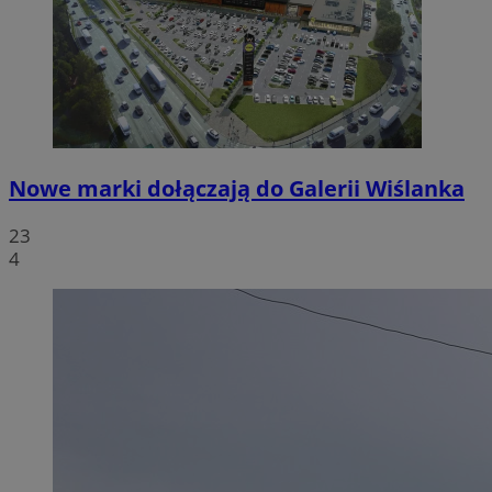
Nowe marki dołączają do Galerii Wiślanka
23
4