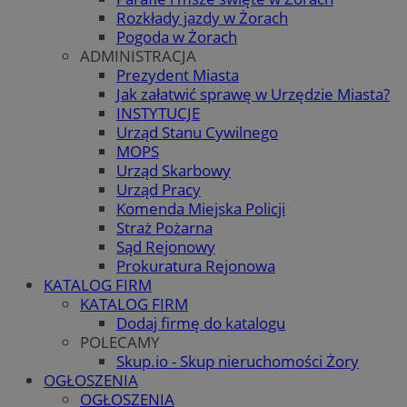
Rozkłady jazdy w Żorach
Pogoda w Żorach
ADMINISTRACJA
Prezydent Miasta
Jak załatwić sprawę w Urzędzie Miasta?
INSTYTUCJE
Urząd Stanu Cywilnego
MOPS
Urząd Skarbowy
Urząd Pracy
Komenda Miejska Policji
Straż Pożarna
Sąd Rejonowy
Prokuratura Rejonowa
KATALOG FIRM
KATALOG FIRM
Dodaj firmę do katalogu
POLECAMY
Skup.io - Skup nieruchomości Żory
OGŁOSZENIA
OGŁOSZENIA