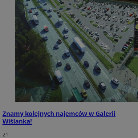
Znamy kolejnych najemców w Galerii
Wiślanka!
21