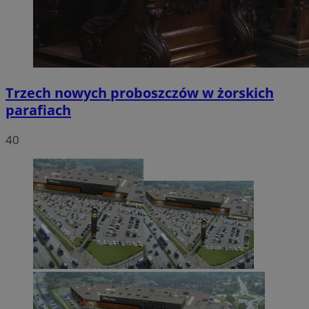
Trzech nowych proboszczów w żorskich
parafiach
40