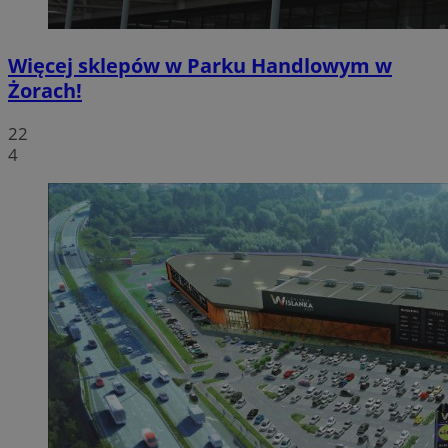
Więcej sklepów w Parku Handlowym w
Żorach!
22
4