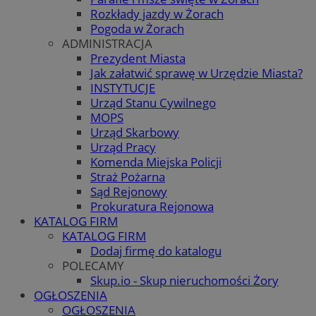
Rozkłady jazdy w Żorach
Pogoda w Żorach
ADMINISTRACJA
Prezydent Miasta
Jak załatwić sprawę w Urzędzie Miasta?
INSTYTUCJE
Urząd Stanu Cywilnego
MOPS
Urząd Skarbowy
Urząd Pracy
Komenda Miejska Policji
Straż Pożarna
Sąd Rejonowy
Prokuratura Rejonowa
KATALOG FIRM
KATALOG FIRM
Dodaj firmę do katalogu
POLECAMY
Skup.io - Skup nieruchomości Żory
OGŁOSZENIA
OGŁOSZENIA