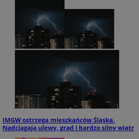
IMGW ostrzega mieszkańców Śląska.
Nadciągają ulewy, grad i bardzo silny wiatr