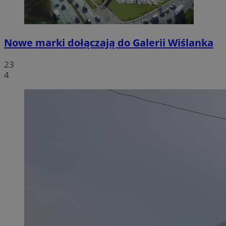
Nowe marki dołączają do Galerii Wiślanka
23
4