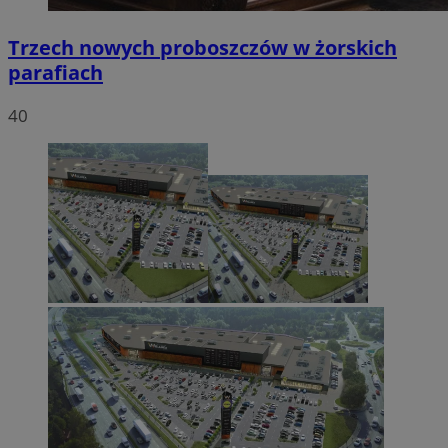
Trzech nowych proboszczów w żorskich
parafiach
40