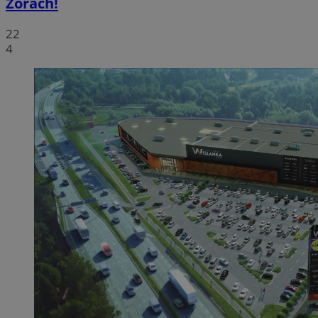
Żorach!
22
4