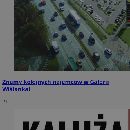
Znamy kolejnych najemców w Galerii
Wiślanka!
21