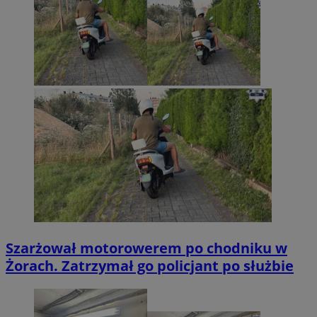
Szarżował motorowerem po chodniku w
Żorach. Zatrzymał go policjant po służbie