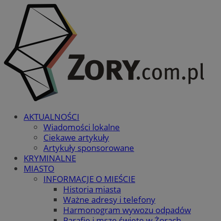
AKTUALNOŚCI
Wiadomości lokalne
Ciekawe artykuły
Artykuły sponsorowane
KRYMINALNE
MIASTO
INFORMACJE O MIEŚCIE
Historia miasta
Ważne adresy i telefony
Harmonogram wywozu odpadów
Parafie i msze święte w Żorach