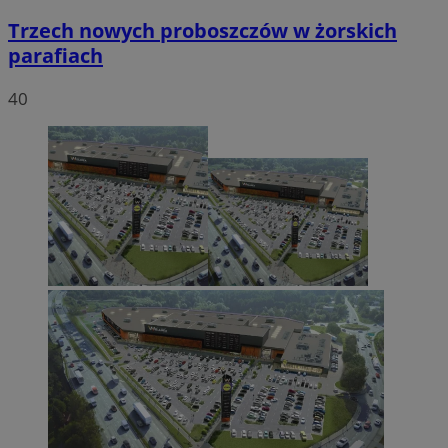
Trzech nowych proboszczów w żorskich
parafiach
40