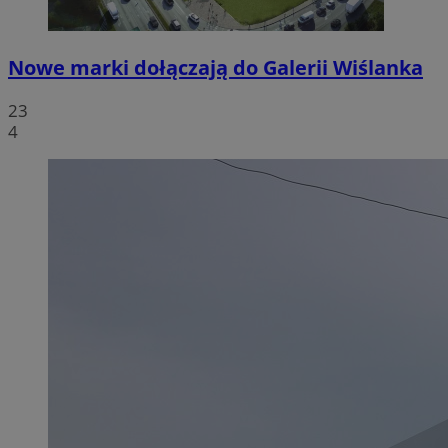
Nowe marki dołączają do Galerii Wiślanka
23
4