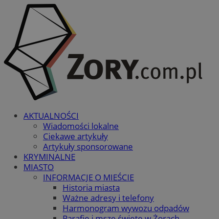
AKTUALNOŚCI
Wiadomości lokalne
Ciekawe artykuły
Artykuły sponsorowane
KRYMINALNE
MIASTO
INFORMACJE O MIEŚCIE
Historia miasta
Ważne adresy i telefony
Harmonogram wywozu odpadów
Parafie i msze święte w Żorach