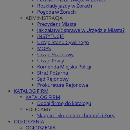
Rozkłady jazdy w Żorach
Pogoda w Żorach
ADMINISTRACJA
Prezydent Miasta
Jak załatwić sprawę w Urzędzie Miasta?
INSTYTUCJE
Urząd Stanu Cywilnego
MOPS
Urząd Skarbowy
Urząd Pracy
Komenda Miejska Policji
Straż Pożarna
Sąd Rejonowy
Prokuratura Rejonowa
KATALOG FIRM
KATALOG FIRM
Dodaj firmę do katalogu
POLECAMY
Skup.io - Skup nieruchomości Żory
OGŁOSZENIA
OGŁOSZENIA