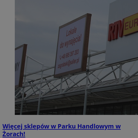
Więcej sklepów w Parku Handlowym w
Żorach!