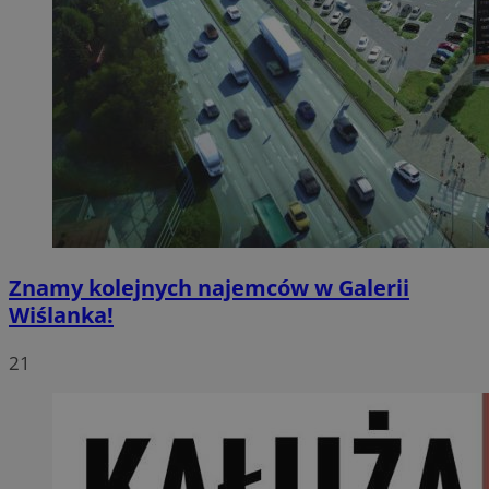
Znamy kolejnych najemców w Galerii
Wiślanka!
21