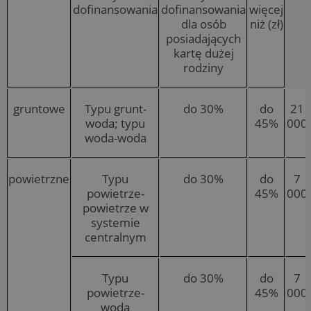
dofinansowania
dofinansowania
więcej
dla osób
niż (zł)
posiadających
kartę dużej
rodziny
gruntowe
Typu grunt-
do 30%
do
21
woda; typu
45%
000
woda-woda
powietrzne
Typu
do 30%
do
7
powietrze-
45%
000
powietrze w
systemie
centralnym
Typu
do 30%
do
7
powietrze-
45%
000
woda