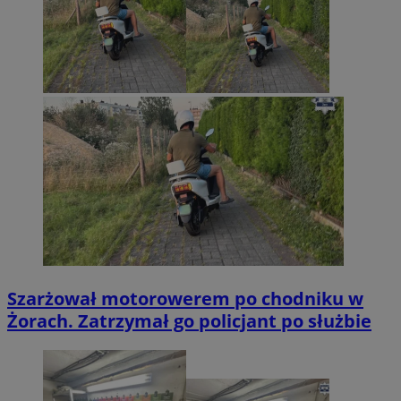
Szarżował motorowerem po chodniku w
Żorach. Zatrzymał go policjant po służbie