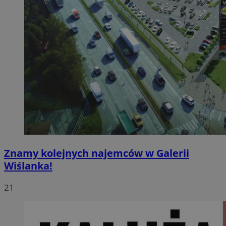
Znamy kolejnych najemców w Galerii
Wiślanka!
21