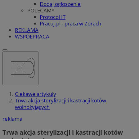
Dodaj ogłoszenie
POLECAMY
Protocol IT
Pracuj.pl - praca w Żorach
REKLAMA
WSPÓŁPRACA
Ciekawe artykuły
Trwa akcja sterylizacji i kastracji kotów
wolnożyjących
reklama
Trwa akcja sterylizacji i kastracji kotów