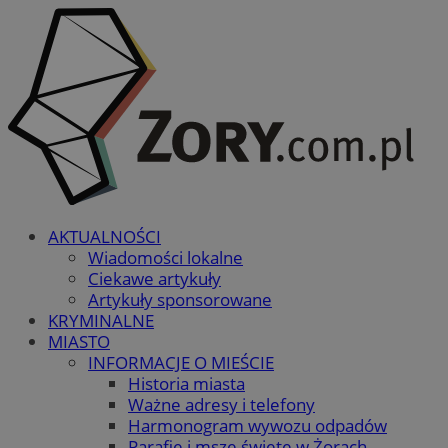
AKTUALNOŚCI
Wiadomości lokalne
Ciekawe artykuły
Artykuły sponsorowane
KRYMINALNE
MIASTO
INFORMACJE O MIEŚCIE
Historia miasta
Ważne adresy i telefony
Harmonogram wywozu odpadów
Parafie i msze święte w Żorach