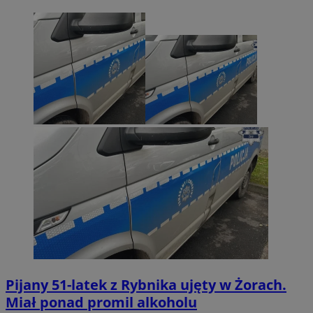
Pijany 51-latek z Rybnika ujęty w Żorach.
Miał ponad promil alkoholu