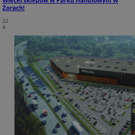
Więcej sklepów w Parku Handlowym w
Żorach!
22
4