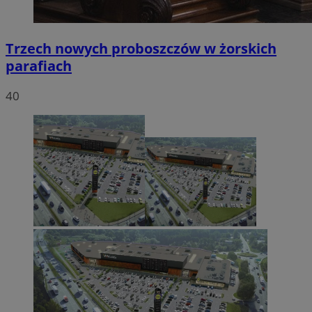
Trzech nowych proboszczów w żorskich
parafiach
40