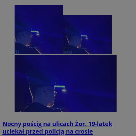
Nocny pościg na ulicach Żor. 19-latek
uciekał przed policją na crosie