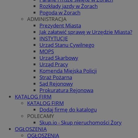
Rozkłady jazdy w Żorach
Pogoda w Żorach
ADMINISTRACJA
Prezydent Miasta
Jak załatwić sprawę w Urzędzie Miasta?
INSTYTUCJE
Urząd Stanu Cywilnego
MOPS
Urząd Skarbowy
Urząd Pracy
Komenda Miejska Policji
Straż Pożarna
Sąd Rejonowy
Prokuratura Rejonowa
KATALOG FIRM
KATALOG FIRM
Dodaj firmę do katalogu
POLECAMY
Skup.io - Skup nieruchomości Żory
OGŁOSZENIA
OGŁOSZENIA