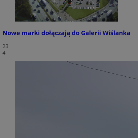
Nowe marki dołączają do Galerii Wiślanka
23
4