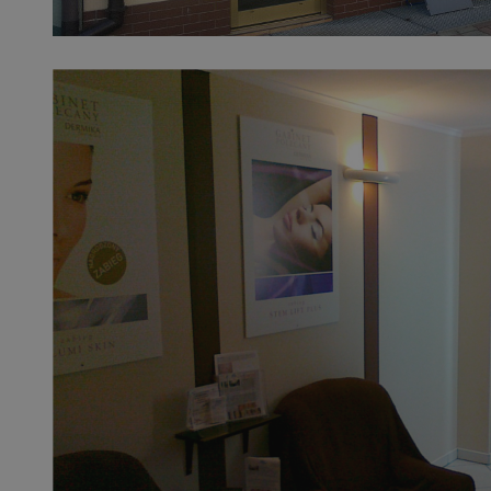
SessID
QeSessID
MvSessID
__cf_bm
suid
INGRESSCOOKIE
euds
VISITOR_PRIVACY_