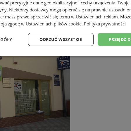
wać precyzyjne dane geolokalizacyjne i cechy urządzenia. Twoje
tryny. Niektórzy dostawcy mogą opierać się na prawnie uzasadnio
ie; masz prawo sprzeciwić się temu w
Ustawieniach reklam
. Może
woją zgodę w
Ustawieniach plików cookie
.
Polityka prywatności
EGÓŁY
ODRZUĆ WSZYSTKIE
PRZEJDŹ 
Wydajność
Targetowanie
Funkcjonalność
Ni
ezbędne
Wydajność
Targetowanie
Funkcjonalność
Niesklasyfikow
ie umożliwiają korzystanie z podstawowych funkcji strony internetowej, takich jak log
Bez niezbędnych plików cookie nie można prawidłowo korzystać ze strony internetowe
Okres
Provider
/
Domena
Opis
przechowywania