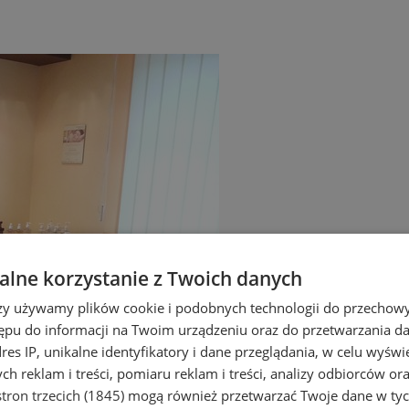
lne korzystanie z Twoich danych
rzy używamy plików cookie i podobnych technologii do przechow
ępu do informacji na Twoim urządzeniu oraz do przetwarzania 
dres IP, unikalne identyfikatory i dane przeglądania, w celu wyświ
h reklam i treści, pomiaru reklam i treści, analizy odbiorców or
tron trzecich (1845)
mogą również przetwarzać Twoje dane w tych