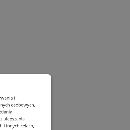
ywania i
danych osobowych,
etlania
az ulepszania
 i innych celach,