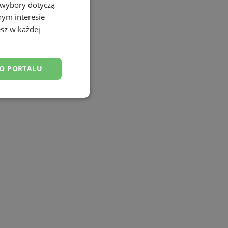
 wybory dotyczą
nym interesie
sz w każdej
DO PORTALU
esklasyfikowane
ane
owanie użytkownika i
j.