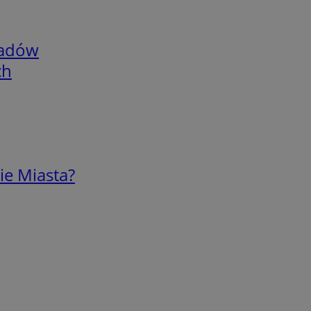
adów
ch
ie Miasta?