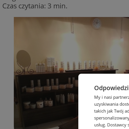
Czas czytania: 3 min.
Odpowiedzia
My i nasi partne
uzyskiwania dost
takich jak Twój a
spersonalizowanyc
usług.
Dostawcy s