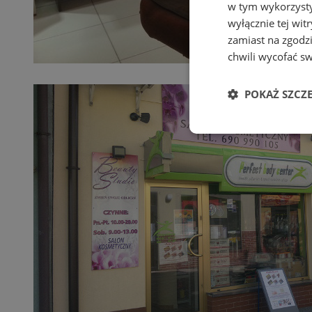
w tym wykorzysty
wyłącznie tej wi
zamiast na zgodz
chwili wycofać s
POKAŻ SZCZ
Niezbędne
Ni
Niezbędne pliki cook
zarządzanie kontem. 
Nazwa