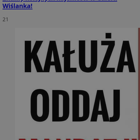
Wiślanka!
21