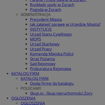
Rozkłady jazdy w Żorach
Pogoda w Żorach
ADMINISTRACJA
Prezydent Miasta
Jak załatwić sprawę w Urzędzie Miasta?
INSTYTUCJE
Urząd Stanu Cywilnego
MOPS
Urząd Skarbowy
Urząd Pracy
Komenda Miejska Policji
Straż Pożarna
Sąd Rejonowy
Prokuratura Rejonowa
KATALOG FIRM
KATALOG FIRM
Dodaj firmę do katalogu
POLECAMY
Skup.io - Skup nieruchomości Żory
OGŁOSZENIA
OGŁOSZENIA