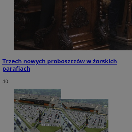
Trzech nowych proboszczów w żorskich
parafiach
40