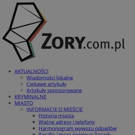
AKTUALNOŚCI
Wiadomości lokalne
Ciekawe artykuły
Artykuły sponsorowane
KRYMINALNE
MIASTO
INFORMACJE O MIEŚCIE
Historia miasta
Ważne adresy i telefony
Harmonogram wywozu odpadów
Parafie i msze święte w Żorach