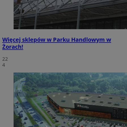
Więcej sklepów w Parku Handlowym w
Żorach!
22
4