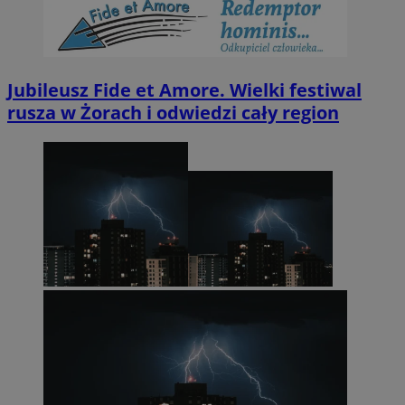
Jubileusz Fide et Amore. Wielki festiwal
rusza w Żorach i odwiedzi cały region