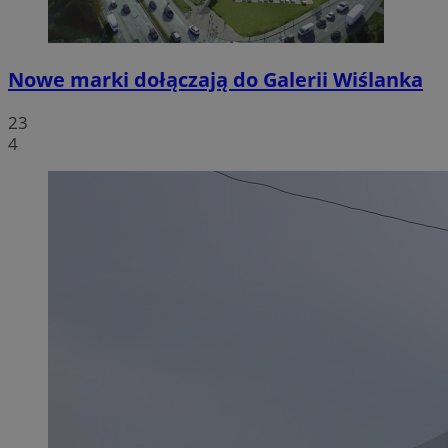
Nowe marki dołączają do Galerii Wiślanka
23
4