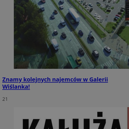
Znamy kolejnych najemców w Galerii
Wiślanka!
21