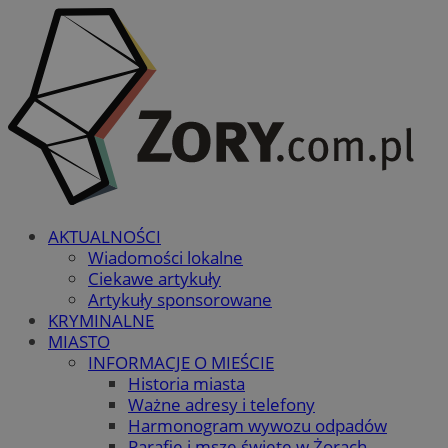
AKTUALNOŚCI
Wiadomości lokalne
Ciekawe artykuły
Artykuły sponsorowane
KRYMINALNE
MIASTO
INFORMACJE O MIEŚCIE
Historia miasta
Ważne adresy i telefony
Harmonogram wywozu odpadów
Parafie i msze święte w Żorach