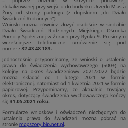
– poprzez złożenie w skrzynce podawczej,
zlokalizowanej przy wejściu do budynku Urzędu Miasta
Żory od strony parkingu (z dopiskiem „do Działu
Świadczeń Rodzinnych”).
Wnioski można również złożyć osobiście w siedzibie
Działu Świadczeń Rodzinnych Miejskiego Ośrodka
Pomocy Społecznej w Żorach przy Rynku 9. Prosimy o
wcześniejsze telefoniczne umówienie się pod
numere
32 43 48 183.
Jednocześnie przypominamy, że wnioski o ustalenie
prawa do świadczenia wychowawczego (500+) na
kolejny na okres świadczeniowy 2021/2022 będzie
można składać od 1 lutego 2021 w formie
elektronicznej, natomiast od 1 kwietnia 2021 w formie
papierowej. Przypominamy, że aktualnie trwający
okres, dotyczący świadczenia wychowawczego kończy
się
31.05.2021 roku.
Formularze wniosków i oświadczeń niezbędnych do
ustalenia prawa do świadczeń można pobrać na
stronie
mopszory.bip.net.pl
.