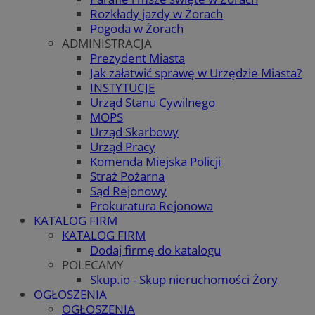
Rozkłady jazdy w Żorach
Pogoda w Żorach
ADMINISTRACJA
Prezydent Miasta
Jak załatwić sprawę w Urzędzie Miasta?
INSTYTUCJE
Urząd Stanu Cywilnego
MOPS
Urząd Skarbowy
Urząd Pracy
Komenda Miejska Policji
Straż Pożarna
Sąd Rejonowy
Prokuratura Rejonowa
KATALOG FIRM
KATALOG FIRM
Dodaj firmę do katalogu
POLECAMY
Skup.io - Skup nieruchomości Żory
OGŁOSZENIA
OGŁOSZENIA