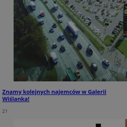
Znamy kolejnych najemców w Galerii
Wiślanka!
21