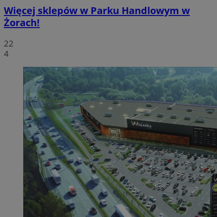
Więcej sklepów w Parku Handlowym w
Żorach!
22
4