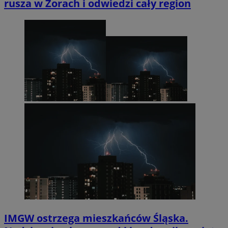
rusza w Żorach i odwiedzi cały region
IMGW ostrzega mieszkańców Śląska.