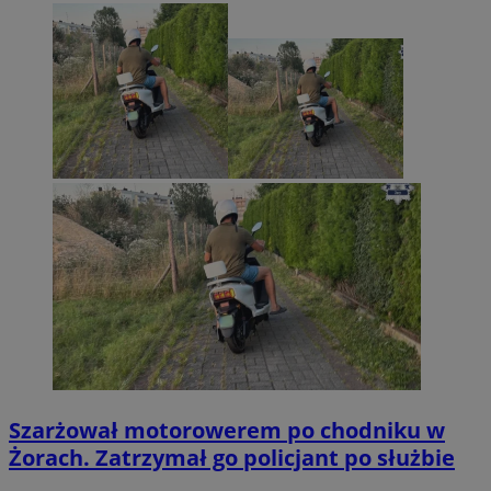
Szarżował motorowerem po chodniku w
Żorach. Zatrzymał go policjant po służbie