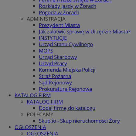
Rozkłady jazdy w Żorach
Pogoda w Żorach
ADMINISTRACJA
Prezydent Miasta
Jak załatwić sprawę w Urzędzie Miasta?
INSTYTUCJE
Urząd Stanu Cywilnego
MOPS
Urząd Skarbowy
Urząd Pracy
Komenda Miejska Policji
Straż Pożarna
Sąd Rejonowy
Prokuratura Rejonowa
KATALOG FIRM
KATALOG FIRM
Dodaj firmę do katalogu
POLECAMY
Skup.io - Skup nieruchomości Żory
OGŁOSZENIA
OGŁOSZENIA