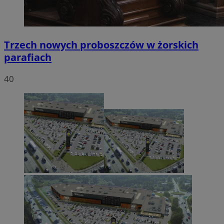
Trzech nowych proboszczów w żorskich
parafiach
40