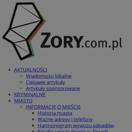
AKTUALNOŚCI
Wiadomości lokalne
Ciekawe artykuły
Artykuły sponsorowane
KRYMINALNE
MIASTO
INFORMACJE O MIEŚCIE
Historia miasta
Ważne adresy i telefony
Harmonogram wywozu odpadów
Parafie i msze święte w Żorach