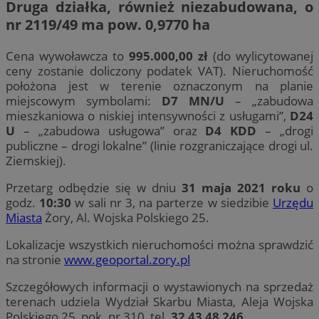
Druga działka, również niezabudowana, o
nr
2119/49
ma pow. 0,9770 ha
Cena wywoławcza to
995.000,00 zł
(do wylicytowanej
ceny zostanie doliczony podatek VAT). Nieruchomość
położona jest w terenie oznaczonym na planie
miejscowym symbolami:
D7 MN/U
– „zabudowa
mieszkaniowa o niskiej intensywności z usługami”,
D24
U
– „zabudowa usługowa” oraz
D4 KDD
– „drogi
publiczne – drogi lokalne” (linie rozgraniczające drogi ul.
Ziemskiej).
Przetarg odbędzie się w dniu
31 maja 2021
roku
o
godz.
10:30
w sali nr 3, na parterze w siedzibie
Urzędu
Miasta
Żory, Al. Wojska Polskiego 25.
Lokalizacje wszystkich nieruchomości można sprawdzić
na stronie
www.geoportal.zory.pl
Szczegółowych informacji o wystawionych na sprzedaż
terenach udziela Wydział Skarbu Miasta, Aleja Wojska
Polskiego 25, pok. nr 310, tel.
32 43 48 246
.