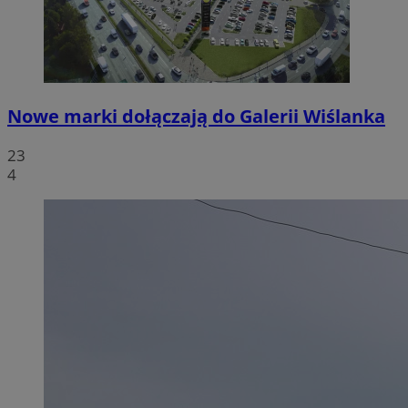
Nowe marki dołączają do Galerii Wiślanka
23
4