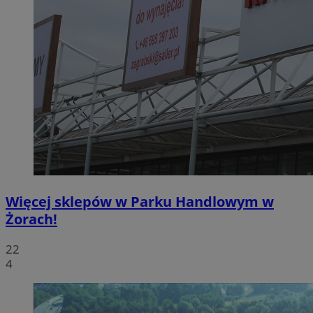
Więcej sklepów w Parku Handlowym w
Żorach!
22
4