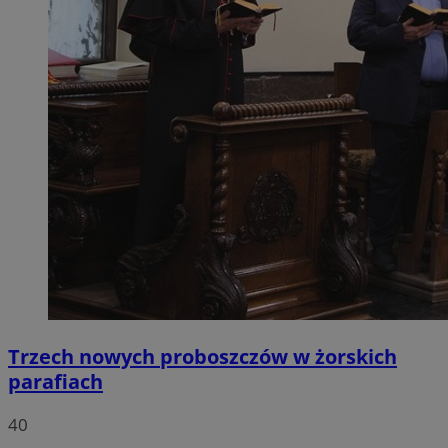
Trzech nowych proboszczów w żorskich
parafiach
40