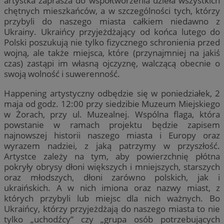
artystka zaprasza do współtworzenia dzieła wszystkich
chętnych mieszkańców, a w szczególności tych, którzy
przybyli do naszego miasta całkiem niedawno z
Ukrainy. Ukraińcy przyjeżdżający od końca lutego do
Polski poszukują nie tylko fizycznego schronienia przed
wojną, ale także miejsca, które (przynajmniej na jakiś
czas) zastąpi im własną ojczyznę, walczącą obecnie o
swoją wolność i suwerenność.
Happening artystyczny odbędzie się w poniedziałek, 2
maja od godz. 12:00 przy siedzibie Muzeum Miejskiego
w Żorach, przy ul. Muzealnej. Wspólna flaga, która
powstanie w ramach projektu będzie zapisem
najnowszej historii naszego miasta i Europy oraz
wyrazem nadziei, z jaką patrzymy w przyszłość.
Artystce zależy na tym, aby powierzchnię płótna
pokryły obrysy dłoni większych i mniejszych, starszych
oraz młodszych, dłoni zarówno polskich, jak i
ukraińskich. A w nich imiona oraz nazwy miast, z
których przybyli lub miejsc dla nich ważnych. Bo
Ukraińcy, którzy przyjeżdżają do naszego miasta to nie
tylko „uchodźcy” czy „grupa osób potrzebujących