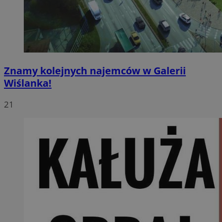
Znamy kolejnych najemców w Galerii
Wiślanka!
21