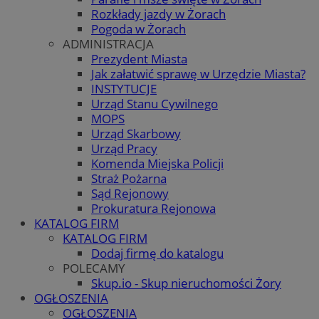
Rozkłady jazdy w Żorach
Pogoda w Żorach
ADMINISTRACJA
Prezydent Miasta
Jak załatwić sprawę w Urzędzie Miasta?
INSTYTUCJE
Urząd Stanu Cywilnego
MOPS
Urząd Skarbowy
Urząd Pracy
Komenda Miejska Policji
Straż Pożarna
Sąd Rejonowy
Prokuratura Rejonowa
KATALOG FIRM
KATALOG FIRM
Dodaj firmę do katalogu
POLECAMY
Skup.io - Skup nieruchomości Żory
OGŁOSZENIA
OGŁOSZENIA