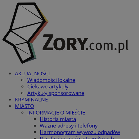
AKTUALNOŚCI
Wiadomości lokalne
Ciekawe artykuły
Artykuły sponsorowane
KRYMINALNE
MIASTO
INFORMACJE O MIEŚCIE
Historia miasta
Ważne adresy i telefony
Harmonogram wywozu odpadów
Parafie i msze święte w Żorach