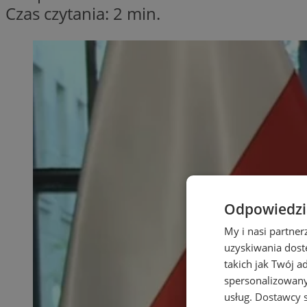
Czas czytania: 2 min.
Odpowiedzia
My i nasi partne
uzyskiwania dost
takich jak Twój a
spersonalizowanyc
usług.
Dostawcy s