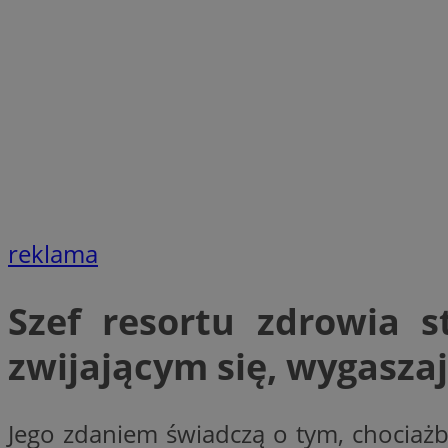
SessID
QeSessID
MvSessID
__cf_bm
suid
INGRESSCOOKIE
reklama
euds
Szef resortu zdrowia s
zwijającym się, wygasza
VISITOR_PRIVACY_
Jego zdaniem świadczą o tym, chociaż