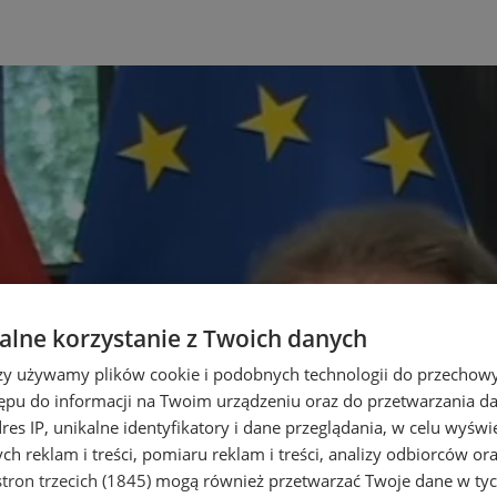
lne korzystanie z Twoich danych
rzy używamy plików cookie i podobnych technologii do przechow
ępu do informacji na Twoim urządzeniu oraz do przetwarzania 
dres IP, unikalne identyfikatory i dane przeglądania, w celu wyświ
h reklam i treści, pomiaru reklam i treści, analizy odbiorców or
tron trzecich (1845)
mogą również przetwarzać Twoje dane w tych