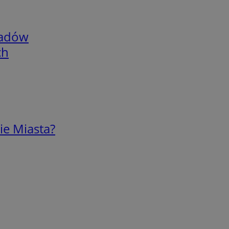
adów
ch
ie Miasta?