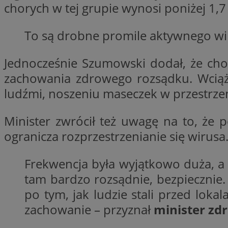
chorych w tej grupie wynosi poniżej 1,7
To są drobne promile aktywnego wi
li_gc
Jednocześnie Szumowski dodał, że choc
CookieScriptConse
zachowania zdrowego rozsądku. Wciąż 
ludźmi, noszeniu maseczek w przestrzen
Minister zwrócił też uwagę na to, że 
Nazwa
ogranicza rozprzestrzenianie się wirusa
Nazwa
Nazwa
gid_CAESEEbgrCsX
_ga_L2744325BY
Frekwencja była wyjątkowo duża, a
__mguid_
tt_viewer
tam bardzo rozsądnie, bezpiecznie.
_ga
po tym, jak ludzie stali przed lokal
DSID
zachowanie – przyznał
minister zd
ADKUID