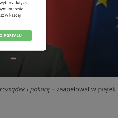
 wybory dotyczą
nym interesie
sz w każdej
DO PORTALU
esklasyfikowane
 rozsądek i pokorę
– zaapelował w piątek
ane
owanie użytkownika i
j.