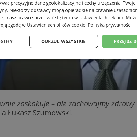
wać precyzyjne dane geolokalizacyjne i cechy urządzenia. Twoje
tryny. Niektórzy dostawcy mogą opierać się na prawnie uzasadnio
ie; masz prawo sprzeciwić się temu w
Ustawieniach reklam
. Może
woją zgodę w
Ustawieniach plików cookie
.
Polityka prywatności
EGÓŁY
ODRZUĆ WSZYSTKIE
PRZEJDŹ 
Wydajność
Targetowanie
Funkcjonalność
Ni
ywnie zaskakuje – ale zachowajmy zdrowy
ezbędne
Wydajność
Targetowanie
Funkcjonalność
Niesklasyfikow
wia Łukasz Szumowski.
ie umożliwiają korzystanie z podstawowych funkcji strony internetowej, takich jak log
Bez niezbędnych plików cookie nie można prawidłowo korzystać ze strony internetowe
Okres
Provider
/
Domena
Opis
przechowywania