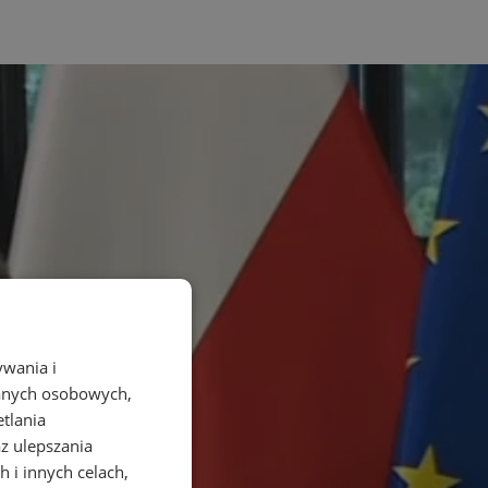
ywania i
danych osobowych,
etlania
az ulepszania
 i innych celach,