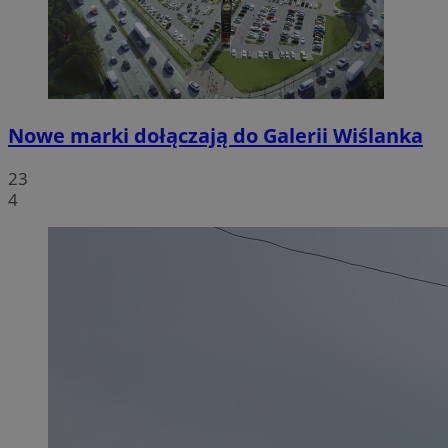
Nowe marki dołączają do Galerii Wiślanka
23
4