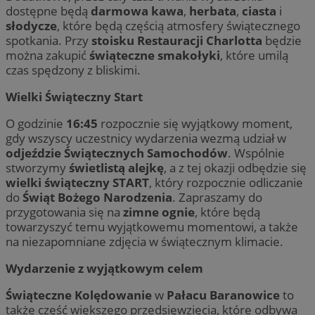
dostępne będą
darmowa kawa
,
herbata
,
ciasta
i
słodycze
, które będą częścią atmosfery świątecznego
spotkania. Przy
stoisku Restauracji Charlotta
będzie
można zakupić
świąteczne smakołyki
, które umilą
czas spędzony z bliskimi.
Wielki Świąteczny Start
O godzinie
16:45
rozpocznie się wyjątkowy moment,
gdy wszyscy uczestnicy wydarzenia wezmą udział w
odjeździe Świątecznych Samochodów
. Wspólnie
stworzymy
świetlistą alejkę
, a z tej okazji odbędzie się
wielki świąteczny START
, który rozpocznie odliczanie
do
Świąt Bożego Narodzenia
. Zapraszamy do
przygotowania się na
zimne ognie
, które będą
towarzyszyć temu wyjątkowemu momentowi, a także
na niezapomniane zdjęcia w świątecznym klimacie.
Wydarzenie z wyjątkowym celem
Świąteczne Kolędowanie
w
Pałacu Baranowice
to
także część większego przedsięwzięcia, które odbywa