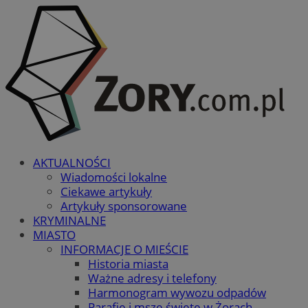
AKTUALNOŚCI
Wiadomości lokalne
Ciekawe artykuły
Artykuły sponsorowane
KRYMINALNE
MIASTO
INFORMACJE O MIEŚCIE
Historia miasta
Ważne adresy i telefony
Harmonogram wywozu odpadów
Parafie i msze święte w Żorach