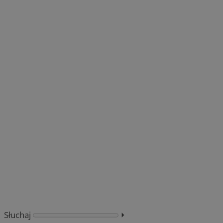
Słuchaj
⏵︎