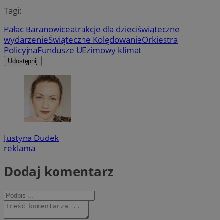
Tagi:
Pałac Baranowice
atrakcje dla dzieci
świąteczne
wydarzenie
Świąteczne Kolędowanie
Orkiestra
Policyjna
Fundusze UE
zimowy klimat
Udostępnij
Justyna Dudek
reklama
Dodaj komentarz