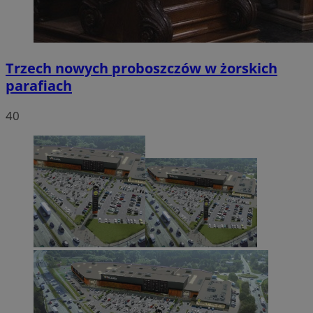
Trzech nowych proboszczów w żorskich
parafiach
40