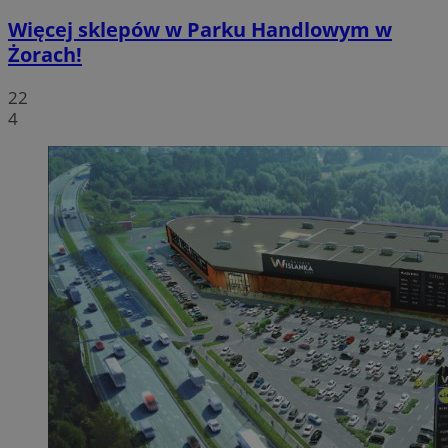
Więcej sklepów w Parku Handlowym w
Żorach!
22
4