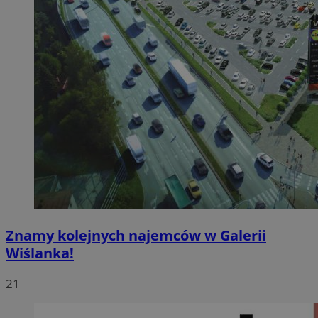
Znamy kolejnych najemców w Galerii
Wiślanka!
21