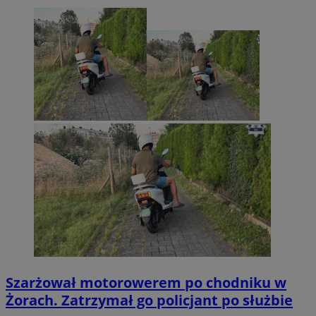
Szarżował motorowerem po chodniku w
Żorach. Zatrzymał go policjant po służbie