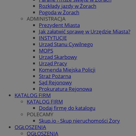
Rozkłady jazdy w Żorach
Pogoda w Żorach
ADMINISTRACJA
Prezydent Miasta
Jak załatwić sprawę w Urzędzie Miasta?
INSTYTUCJE
Urząd Stanu Cywilnego
MOPS
Urząd Skarbowy
Urząd Pracy
Komenda Miejska Policji
Straż Pożarna
Sąd Rejonowy
Prokuratura Rejonowa
KATALOG FIRM
KATALOG FIRM
Dodaj firmę do katalogu
POLECAMY
Skup.io - Skup nieruchomości Żory
OGŁOSZENIA
OGŁOSZENIA