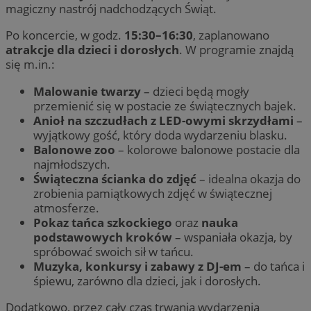
magiczny nastrój nadchodzących Świąt.
Po koncercie, w godz.
15:30–16:30
, zaplanowano
atrakcje dla dzieci i dorosłych
. W programie znajdą
się m.in.:
Malowanie twarzy
– dzieci będą mogły
przemienić się w postacie ze świątecznych bajek.
Anioł na szczudłach z LED-owymi skrzydłami
–
wyjątkowy gość, który doda wydarzeniu blasku.
Balonowe zoo
– kolorowe balonowe postacie dla
najmłodszych.
Świąteczna ścianka do zdjęć
– idealna okazja do
zrobienia pamiątkowych zdjęć w świątecznej
atmosferze.
Pokaz tańca szkockiego
oraz
nauka
podstawowych kroków
– wspaniała okazja, by
spróbować swoich sił w tańcu.
Muzyka, konkursy i zabawy z DJ-em
– do tańca i
śpiewu, zarówno dla dzieci, jak i dorosłych.
Dodatkowo, przez cały czas trwania wydarzenia