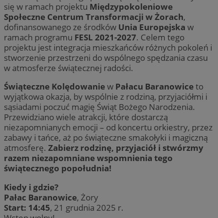
się w ramach projektu
Międzypokoleniowe
Społeczne Centrum Transformacji w Żorach
,
dofinansowanego ze środków
Unia Europejska
w
ramach programu
FESL 2021-2027
. Celem tego
projektu jest integracja mieszkańców różnych pokoleń i
stworzenie przestrzeni do wspólnego spędzania czasu
w atmosferze świątecznej radości.
Świąteczne Kolędowanie
w
Pałacu Baranowice
to
wyjątkowa okazja, by wspólnie z rodziną, przyjaciółmi i
sąsiadami poczuć magię Świąt Bożego Narodzenia.
Przewidziano wiele atrakcji, które dostarczą
niezapomnianych emocji – od koncertu orkiestry, przez
zabawy i tańce, aż po świąteczne smakołyki i magiczną
atmosferę.
Zabierz rodzinę, przyjaciół i stwórzmy
razem niezapomniane wspomnienia tego
świątecznego popołudnia!
Kiedy i gdzie?
Pałac Baranowice
, Żory
Start: 14:45
, 21 grudnia 2025 r.
Wstęp wolny!