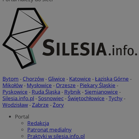
suid
1 rok
Simplifi Holdings
Google Privacy
Inc.
Policy
.simpli.fi
INGRESSCOOKIE
Sesja
NGINX Inc.
bh.contextweb.com
Bytom
-
Chorzów
-
Gliwice
-
Katowice
-
Łaziska Górne
-
Mikołów
-
Mysłowice
-
Orzesze
-
Piekary Śląskie
-
Pyskowice
-
Ruda Śląska
-
Rybnik
-
Siemianowice
-
Silesia.info.pl
-
Sosnowiec
-
Świętochłowice
-
Tychy
-
Wodzisław
-
Zabrze
-
Żory
Portal
euds
.rfihub.com
Sesja
Redakcja
Patronat medialny
Praktyki w silesia.info.pl