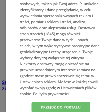
osobowych, takich jak Twój adres IP, unikalne
identyfikatory i dane przeglądania, w celu
wyświetlania spersonalizowanych reklam i
treści, pomiaru reklam i treści, analizy
odbiorców oraz ulepszania usług.
Dostawcy
stron trzecich (1845)
mogą również
przetwarzać Twoje dane w tych i innych
celach, w tym wykorzystywać precyzyjne dane
geolokalizacyjne i cechy urządzenia. Twoje
wybory dotyczą wyłącznie tej witryny.
Niektórzy dostawcy mogą opierać się na
prawnie uzasadnionym interesie zamiast na
zgodzie; masz prawo sprzeciwić się temu w
Strefa Dmuchanych Emocji – sportowe ferie
Ustawieniach reklam
. Możesz w każdej chwili
zimowe 2026 w Żorach
wycofać swoją zgodę w
Ustawieniach plików
cookie
.
Polityka prywatności
PRZEJDŹ DO PORTALU