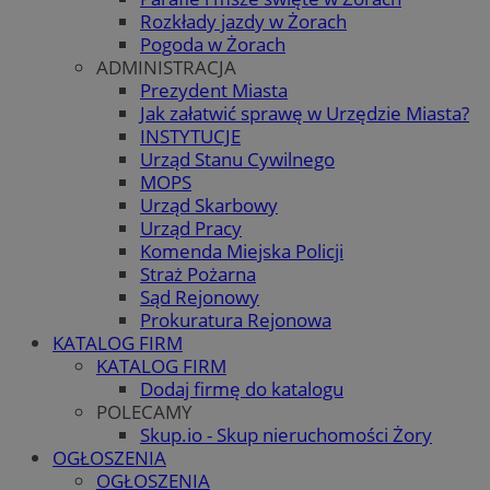
Rozkłady jazdy w Żorach
Pogoda w Żorach
ADMINISTRACJA
Prezydent Miasta
Jak załatwić sprawę w Urzędzie Miasta?
INSTYTUCJE
Urząd Stanu Cywilnego
MOPS
Urząd Skarbowy
Urząd Pracy
Komenda Miejska Policji
Straż Pożarna
Sąd Rejonowy
Prokuratura Rejonowa
KATALOG FIRM
KATALOG FIRM
Dodaj firmę do katalogu
POLECAMY
Skup.io - Skup nieruchomości Żory
OGŁOSZENIA
OGŁOSZENIA