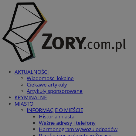
AKTUALNOŚCI
Wiadomości lokalne
Ciekawe artykuły
Artykuły sponsorowane
KRYMINALNE
MIASTO
INFORMACJE O MIEŚCIE
Historia miasta
Ważne adresy i telefony
Harmonogram wywozu odpadów
Parafie i msze święte w Żorach