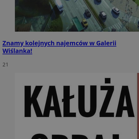
Znamy kolejnych najemców w Galerii
Wiślanka!
21