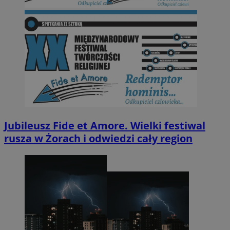
Jubileusz Fide et Amore. Wielki festiwal
rusza w Żorach i odwiedzi cały region