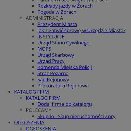
Rozkłady jazdy w Żorach
Pogoda w Żorach
ADMINISTRACJA
Prezydent Miasta
Jak załatwić sprawę w Urzędzie Miasta?
INSTYTUCJE
Urząd Stanu Cywilnego
MOPS
Urząd Skarbowy
Urząd Pracy
Komenda Miejska Policji
Straż Pożarna
Sąd Rejonowy
Prokuratura Rejonowa
KATALOG FIRM
KATALOG FIRM
Dodaj firmę do katalogu
POLECAMY
Skup.io - Skup nieruchomości Żory
OGŁOSZENIA
OGŁOSZENIA