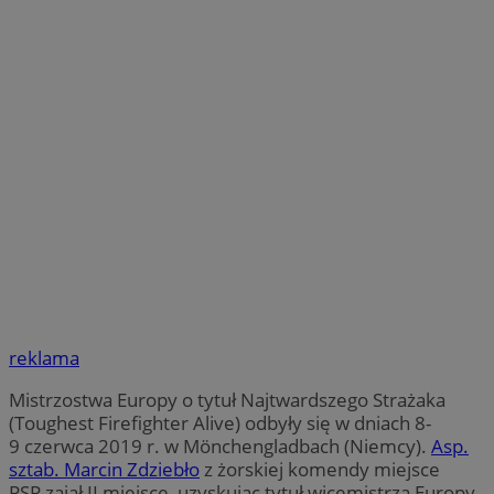
reklama
Mistrzostwa Europy o tytuł Najtwardszego Strażaka
(Toughest Firefighter Alive) odbyły się w dniach 8-
9 czerwca 2019 r. w Mönchengladbach (Niemcy).
Asp.
sztab. Marcin Zdziebło
z żorskiej komendy miejsce
PSP zajął II miejsce, uzyskując tytuł wicemistrza Europy