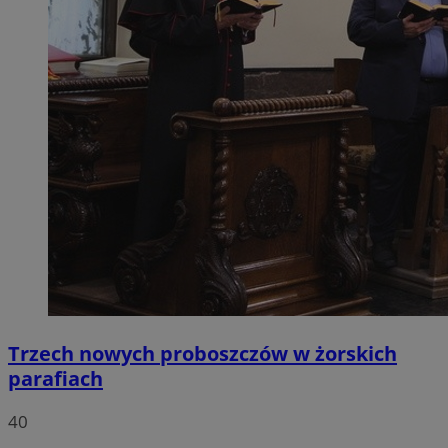
Trzech nowych proboszczów w żorskich
parafiach
40