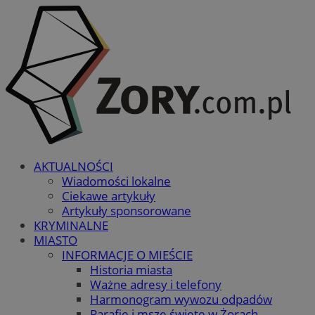
AKTUALNOŚCI
Wiadomości lokalne
Ciekawe artykuły
Artykuły sponsorowane
KRYMINALNE
MIASTO
INFORMACJE O MIEŚCIE
Historia miasta
Ważne adresy i telefony
Harmonogram wywozu odpadów
Parafie i msze święte w Żorach