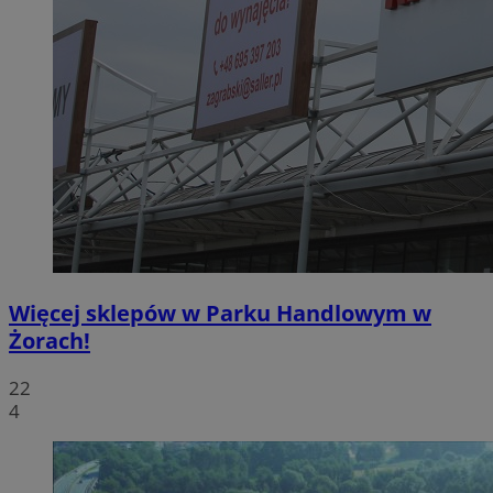
Więcej sklepów w Parku Handlowym w
Żorach!
22
4