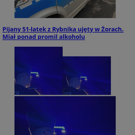
Pijany 51-latek z Rybnika ujęty w Żorach.
Miał ponad promil alkoholu