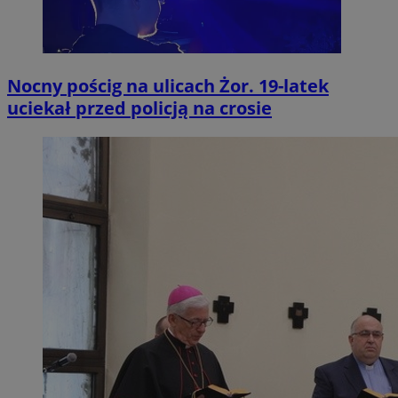
Nocny pościg na ulicach Żor. 19-latek
uciekał przed policją na crosie