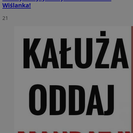
Wiślanka!
21