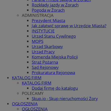
Rozkłady jazdy w Żorach
Pogoda w Żorach
ADMINISTRACJA
Prezydent Miasta
Jak załatwić sprawę w Urzędzie Miasta?
INSTYTUCJE
Urząd Stanu Cywilnego
MOPS
Urząd Skarbowy
Urząd Pracy
Komenda Miejska Policji
Straż Pożarna
Sąd Rejonowy
Prokuratura Rejonowa
KATALOG FIRM
KATALOG FIRM
Dodaj firmę do katalogu
POLECAMY
Skup.io - Skup nieruchomości Żory
OGŁOSZENIA
OGŁOSZENIA