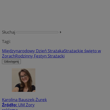
Słuchaj
⏵︎
Tagi:
Międzynarodowy Dzień Strażaka
Strażackie święto w
Żorach
Rodzinny Festyn Strażacki
Udostępnij
Karolina Bauszek-Żurek
Źródło:
UM Żory
reklama