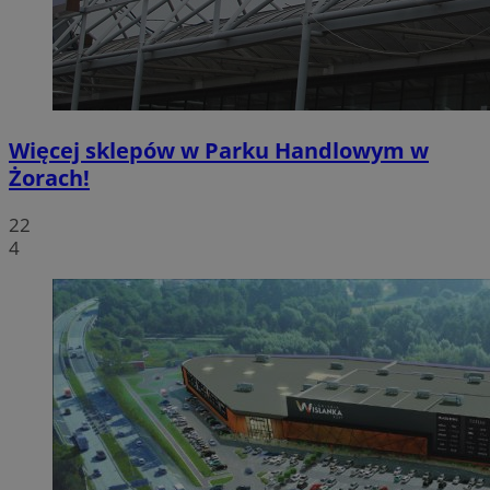
Więcej sklepów w Parku Handlowym w
Żorach!
22
4