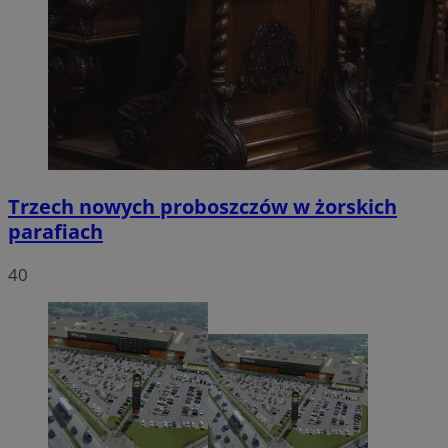
Trzech nowych proboszczów w żorskich
parafiach
40