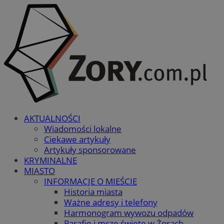
AKTUALNOŚCI
Wiadomości lokalne
Ciekawe artykuły
Artykuły sponsorowane
KRYMINALNE
MIASTO
INFORMACJE O MIEŚCIE
Historia miasta
Ważne adresy i telefony
Harmonogram wywozu odpadów
Parafie i msze święte w Żorach