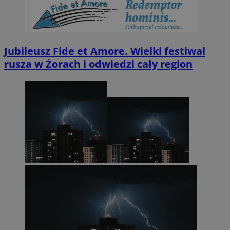
Jubileusz Fide et Amore. Wielki festiwal
rusza w Żorach i odwiedzi cały region