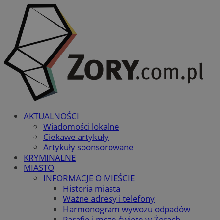
AKTUALNOŚCI
Wiadomości lokalne
Ciekawe artykuły
Artykuły sponsorowane
KRYMINALNE
MIASTO
INFORMACJE O MIEŚCIE
Historia miasta
Ważne adresy i telefony
Harmonogram wywozu odpadów
Parafie i msze święte w Żorach