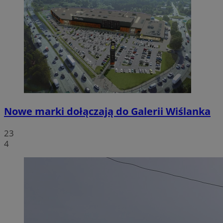
Nowe marki dołączają do Galerii Wiślanka
23
4