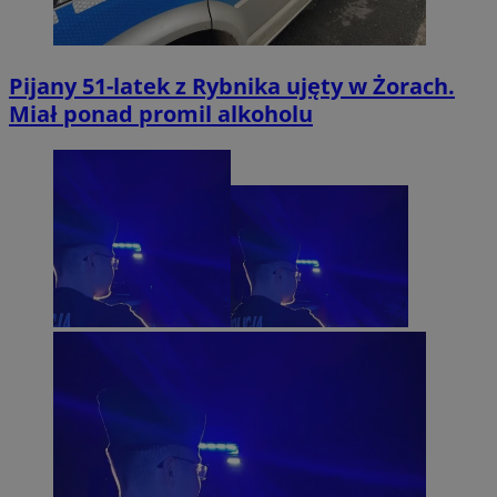
Pijany 51-latek z Rybnika ujęty w Żorach.
Miał ponad promil alkoholu