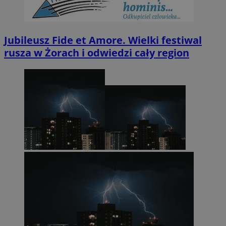
Jubileusz Fide et Amore. Wielki festiwal
rusza w Żorach i odwiedzi cały region