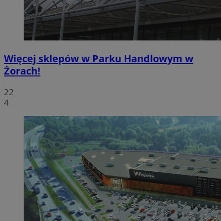
Więcej sklepów w Parku Handlowym w
Żorach!
22
4