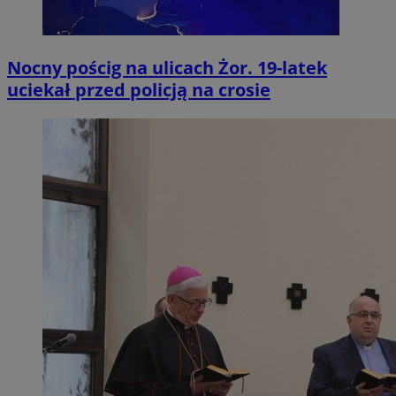
Nocny pościg na ulicach Żor. 19-latek
uciekał przed policją na crosie