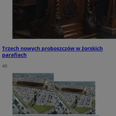
Trzech nowych proboszczów w żorskich
parafiach
40