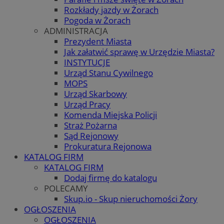
Rozkłady jazdy w Żorach
Pogoda w Żorach
ADMINISTRACJA
Prezydent Miasta
Jak załatwić sprawę w Urzędzie Miasta?
INSTYTUCJE
Urząd Stanu Cywilnego
MOPS
Urząd Skarbowy
Urząd Pracy
Komenda Miejska Policji
Straż Pożarna
Sąd Rejonowy
Prokuratura Rejonowa
KATALOG FIRM
KATALOG FIRM
Dodaj firmę do katalogu
POLECAMY
Skup.io - Skup nieruchomości Żory
OGŁOSZENIA
OGŁOSZENIA