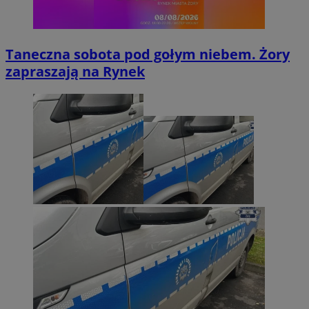
Taneczna sobota pod gołym niebem. Żory
zapraszają na Rynek