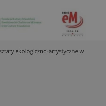
entyfikator sesji.
entyfikator sesji.
entyfikator sesji.
niania ludzi i
trony internetowej,
e ważnych raportów
ryny internetowej.
 identyfikatora
sztaty ekologiczno-artystyczne w
erów obsługuje
ekście
lu optymalizacji
 do przechowywania
niu do usług
e, czy użytkownik
enia lub reklamy.
nformacje o zgodzie
ncjach dotyczących
ia z witryny.
olityki prywatności
ich przestrzeganie
temu użytkownik nie