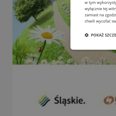
w tym wykorzysty
wyłącznie tej wi
zamiast na zgodz
chwili wycofać s
POKAŻ SZCZ
Niezbędne
Ni
Niezbędne pliki cook
zarządzanie kontem. 
Nazwa