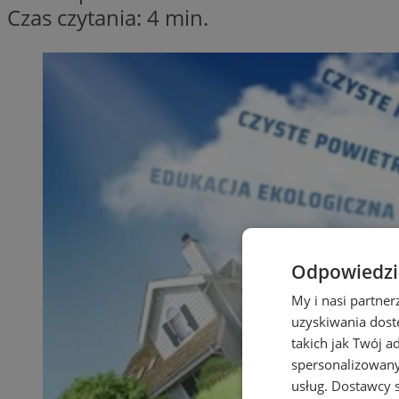
Czas czytania: 4 min.
Odpowiedzia
My i nasi partne
uzyskiwania dost
takich jak Twój a
spersonalizowanyc
usług.
Dostawcy s