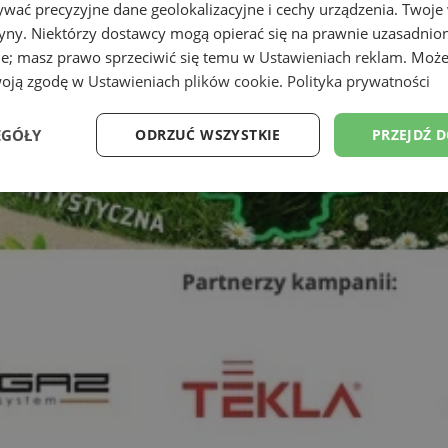
wać precyzyjne dane geolokalizacyjne i cechy urządzenia. Twoje
tryny. Niektórzy dostawcy mogą opierać się na prawnie uzasadnio
ie; masz prawo sprzeciwić się temu w
Ustawieniach reklam
. Może
woją zgodę w
Ustawieniach plików cookie
.
Polityka prywatności
EGÓŁY
ODRZUĆ WSZYSTKIE
PRZEJDŹ 
Wydajność
Targetowanie
Funkcjonalność
Ni
ezbędne
Wydajność
Targetowanie
Funkcjonalność
Niesklasyfikow
ie umożliwiają korzystanie z podstawowych funkcji strony internetowej, takich jak log
Bez niezbędnych plików cookie nie można prawidłowo korzystać ze strony internetowe
Okres
Provider
/
Domena
Opis
przechowywania