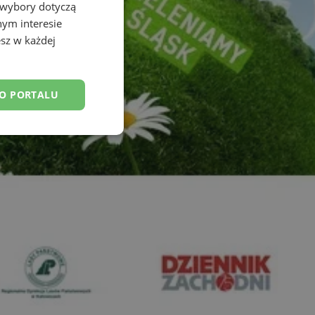
 wybory dotyczą
nym interesie
sz w każdej
DO PORTALU
esklasyfikowane
ane
owanie użytkownika i
j.