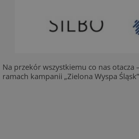
SessID
QeSessID
MvSessID
__cf_bm
suid
Na przekór wszystkiemu co nas otacza 
INGRESSCOOKIE
ramach kampanii „Zielona Wyspa Śląsk”
euds
VISITOR_PRIVACY_