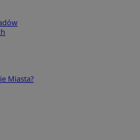
adów
ch
ie Miasta?