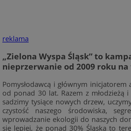
li_gc
reklama
CookieScriptConse
„Zielona Wyspa Śląsk” to kampa
nieprzerwanie od 2009 roku na
Nazwa
Nazwa
Pomysłodawcą i głównym inicjatorem ak
Nazwa
gid_CAESEEbgrCsX
_ga_L2744325BY
od ponad 30 lat. Razem z młodzieżą i
__mguid_
tt_viewer
sadzimy tysiące nowych drzew, uczymy
_ga
czystość naszego środowiska, seg
DSID
wprowadzanie ekologii do naszych dom
się lepiej, że ponad 30% Śląska to t
ADKUID