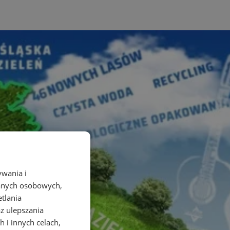
ywania i
danych osobowych,
etlania
az ulepszania
 i innych celach,