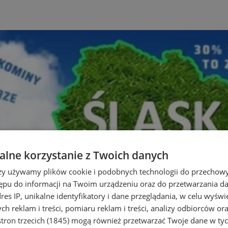
lne korzystanie z Twoich danych
rzy używamy plików cookie i podobnych technologii do przechow
ępu do informacji na Twoim urządzeniu oraz do przetwarzania 
dres IP, unikalne identyfikatory i dane przeglądania, w celu wyświ
h reklam i treści, pomiaru reklam i treści, analizy odbiorców or
tron trzecich (1845)
mogą również przetwarzać Twoje dane w tych