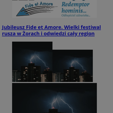
Jubileusz Fide et Amore. Wielki festiwal
rusza w Żorach i odwiedzi cały region