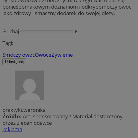
rynku owoców egzotycznych. Dlatego warto dać się
ponieść smakowym doznaniom i odkryć smoczy owoc
jako zdrowy i smaczny dodatek do swojej diety.
Słuchaj
⏵︎
Tagi:
Smoczy owoc
Owoce
Żywienie
Udostępnij
praktyki.weronika
Źródło:
Art. sponsorowany / Materiał dostarczony
przez zleceniodawcę
reklama