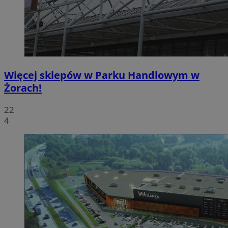
Więcej sklepów w Parku Handlowym w
Żorach!
22
4