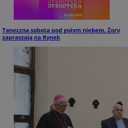
Taneczna sobota pod gołym niebem. Żory
zapraszają na Rynek