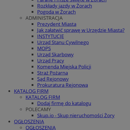
Rozkłady jazdy w Żorach
Pogoda w Żorach
ADMINISTRACJA
Prezydent Miasta
Jak załatwić sprawę w Urzędzie Miasta?
INSTYTUCJE
Urząd Stanu Cywilnego
MOPS
Urząd Skarbowy
Urząd Pracy
Komenda Miejska Policji
Straż Pożarna
Sąd Rejonowy
Prokuratura Rejonowa
KATALOG FIRM
KATALOG FIRM
Dodaj firmę do katalogu
POLECAMY
Skup.io - Skup nieruchomości Żory
OGŁOSZENIA
OGŁOSZENIA