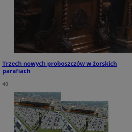
Trzech nowych proboszczów w żorskich
parafiach
40