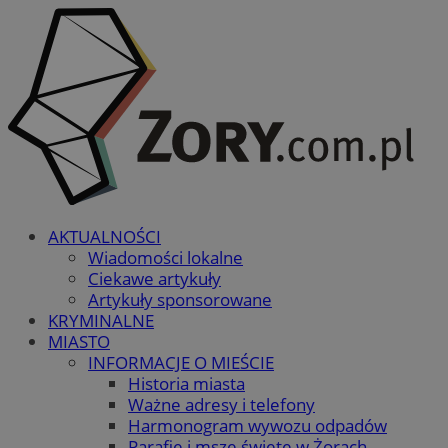
AKTUALNOŚCI
Wiadomości lokalne
Ciekawe artykuły
Artykuły sponsorowane
KRYMINALNE
MIASTO
INFORMACJE O MIEŚCIE
Historia miasta
Ważne adresy i telefony
Harmonogram wywozu odpadów
Parafie i msze święte w Żorach