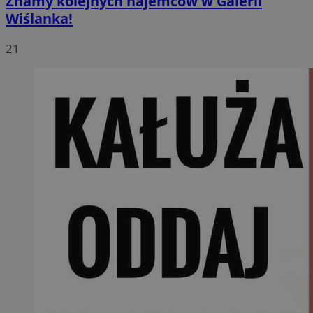
Znamy kolejnych najemców w Galerii
Wiślanka!
21