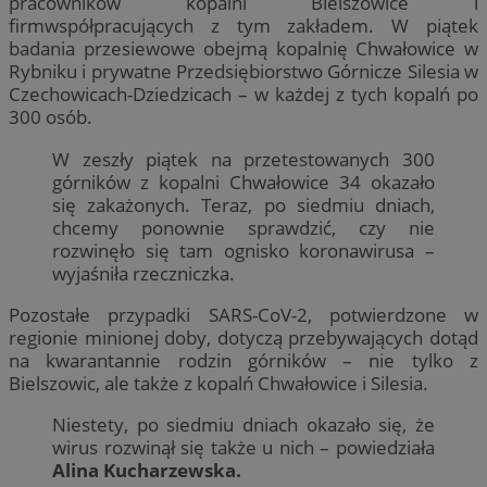
pracowników kopalni Bielszowice i
firmwspółpracujących z tym zakładem. W piątek
badania przesiewowe obejmą kopalnię Chwałowice w
Rybniku i prywatne Przedsiębiorstwo Górnicze Silesia w
Czechowicach-Dziedzicach – w każdej z tych kopalń po
300 osób.
W zeszły piątek na przetestowanych 300
górników z kopalni Chwałowice 34 okazało
się zakażonych. Teraz, po siedmiu dniach,
chcemy ponownie sprawdzić, czy nie
rozwinęło się tam ognisko koronawirusa –
wyjaśniła rzeczniczka.
Pozostałe przypadki SARS-CoV-2, potwierdzone w
regionie minionej doby, dotyczą przebywających dotąd
na kwarantannie rodzin górników – nie tylko z
Bielszowic, ale także z kopalń Chwałowice i Silesia.
Niestety, po siedmiu dniach okazało się, że
wirus rozwinął się także u nich – powiedziała
Alina Kucharzewska.