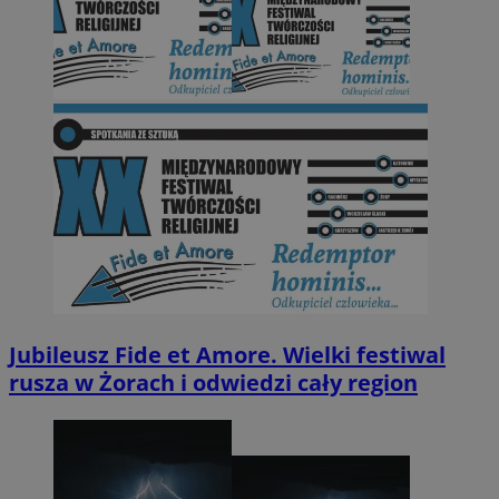
Jubileusz Fide et Amore. Wielki festiwal
rusza w Żorach i odwiedzi cały region