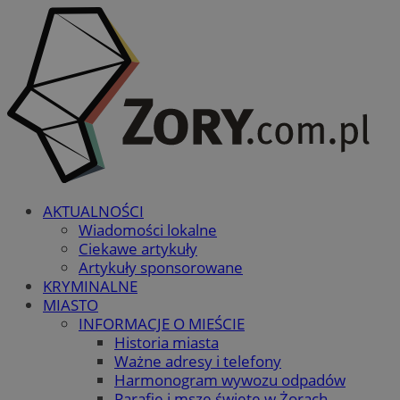
AKTUALNOŚCI
Wiadomości lokalne
Ciekawe artykuły
Artykuły sponsorowane
KRYMINALNE
MIASTO
INFORMACJE O MIEŚCIE
Historia miasta
Ważne adresy i telefony
Harmonogram wywozu odpadów
Parafie i msze święte w Żorach