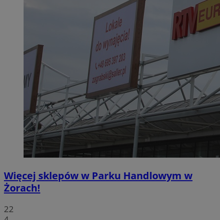
Więcej sklepów w Parku Handlowym w
Żorach!
22
4