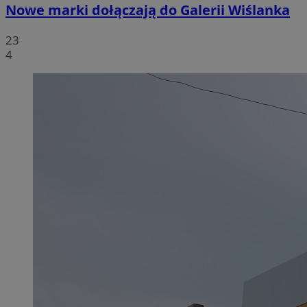
Nowe marki dołączają do Galerii Wiślanka
23
4