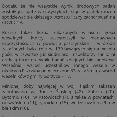
Dodała, że nie wszystkie wyniki środowych badań
zostały już ujęte w statystykach, stąd w piątek można
spodziewać się dalszego wzrostu liczby zachorowań na
COVID-19.
Rośnie także liczba zakażonych wirusem gości
weselnych, którzy uczestniczyli w niedawnych
uroczystościach w powiecie pszczyńskim – w środę
zakażonych było troje na 139 bawiących się na weselu
gości, w czwartek już siedmioro. Inspektorzy sanitarni
czekają teraz na wyniki badań kolejnych biesiadników.
Wcześniej wśród uczestników innego wesela w
okolicach Pszczyny potwierdzono 33 zakażenia, a wśród
weselników z gminy Gorzyce – 17.
Minionej doby najwięcej w woj. śląskim zakażeń
zanotowano w Rudzie Śląskiej (48), Zabrzu (20),
Bytomiu (10) i w Katowicach (7), a także w powiatach:
cieszyńskim (11), rybnickim (15), wodzisławskim (9) i w
bielskim (10).