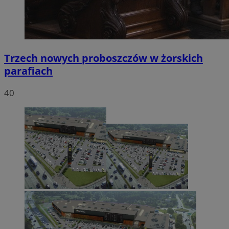
Trzech nowych proboszczów w żorskich
parafiach
40