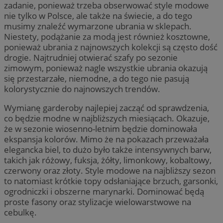
zadanie, ponieważ trzeba obserwować style modowe
nie tylko w Polsce, ale także na świecie, a do tego
musimy znaleźć wymarzone ubrania w sklepach.
Niestety, podążanie za modą jest również kosztowne,
ponieważ ubrania z najnowszych kolekcji są często dość
drogie. Najtrudniej otwierać szafy po sezonie
zimowym, ponieważ nagle wszystkie ubrania okazują
się przestarzałe, niemodne, a do tego nie pasują
kolorystycznie do najnowszych trendów.
Wymianę garderoby najlepiej zacząć od sprawdzenia,
co będzie modne w najbliższych miesiącach. Okazuje,
że w sezonie wiosenno-letnim będzie dominowała
ekspansja kolorów. Mimo że na pokazach przeważała
elegancka biel, to dużo było także intensywnych barw,
takich jak różowy, fuksja, żółty, limonkowy, kobaltowy,
czerwony oraz złoty. Style modowe na najbliższy sezon
to natomiast krótkie topy odsłaniające brzuch, garsonki,
ogrodniczki i obszerne marynarki. Dominować będą
proste fasony oraz stylizacje wielowarstwowe na
cebulkę.