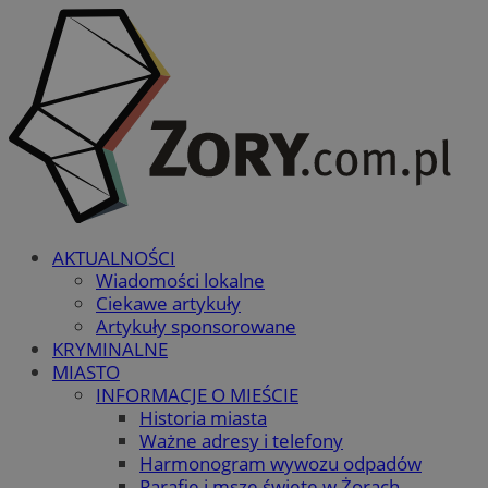
AKTUALNOŚCI
Wiadomości lokalne
Ciekawe artykuły
Artykuły sponsorowane
KRYMINALNE
MIASTO
INFORMACJE O MIEŚCIE
Historia miasta
Ważne adresy i telefony
Harmonogram wywozu odpadów
Parafie i msze święte w Żorach