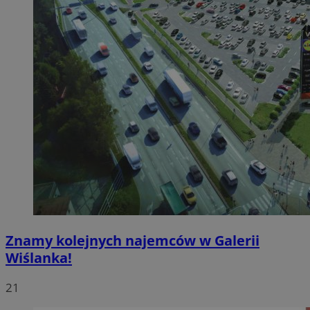
Znamy kolejnych najemców w Galerii
Wiślanka!
21