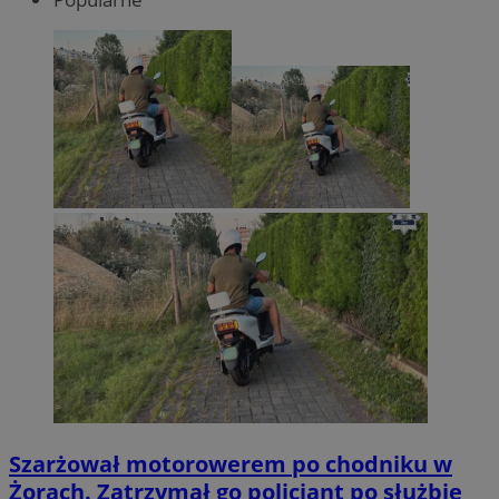
Szarżował motorowerem po chodniku w
Żorach. Zatrzymał go policjant po służbie