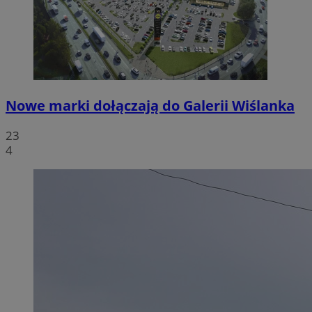
Nowe marki dołączają do Galerii Wiślanka
23
4