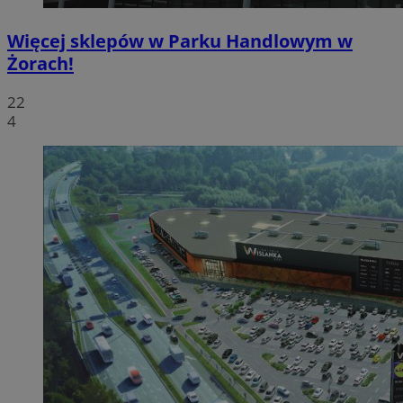
Więcej sklepów w Parku Handlowym w
Żorach!
22
4