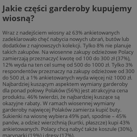
Jakie części garderoby kupujemy
wiosną?
Wraz z nadejściem wiosny aż 63% ankietowanych
zadeklarowało chęć nabycia nowych ubrań, butów lub
dodatków z najnowszych kolekcji. Tylko 8% nie planuje
takich zakupów. Na wiosenne zakupy odzieżowe Polacy
zamierzają przeznaczyć kwotę od 100 do 300 zł (37%),
12% wyda na ten cel sumę od 500 do 1000 zł. Tylko 3%
respondentów przeznaczy na zakupy odzieżowe od 300
do 500 zł, a 1% ankietowanych wyda więcej niż 1000 zł.
Najbardziej kuszącym aspektem wymiany garderoby
dla ponad połowy Polaków (56%) jest atrakcyjna cena
produktu. 46% twierdzi, że najbardziej kuszące są
okazyjne rabaty. W ramach wiosennej wymiany
garderoby najwięcej Polaków zamierza kupić buty.
Sukienki na wiosnę wybiera 49% pań, spodnie – 45%
panów, a odzież wierzchnią (kurtki, płaszcze) kupi 43%
ankietowanych. Polacy chcą nabyć także koszule (30%),
marynarki (19%) i dresy (17%).