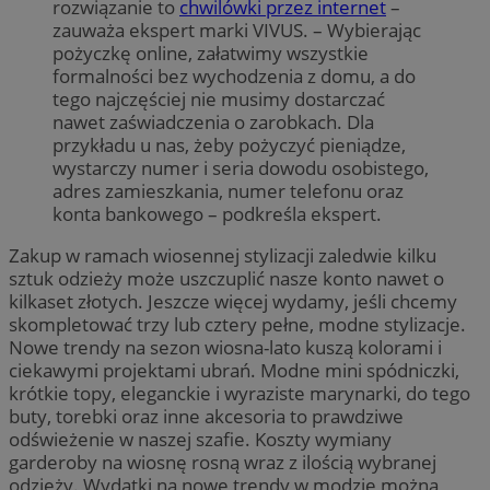
rozwiązanie to
chwilówki przez internet
–
zauważa ekspert marki VIVUS. – Wybierając
pożyczkę online, załatwimy wszystkie
formalności bez wychodzenia z domu, a do
tego najczęściej nie musimy dostarczać
nawet zaświadczenia o zarobkach. Dla
przykładu u nas, żeby pożyczyć pieniądze,
wystarczy numer i seria dowodu osobistego,
adres zamieszkania, numer telefonu oraz
konta bankowego – podkreśla ekspert.
Zakup w ramach wiosennej stylizacji zaledwie kilku
sztuk odzieży może uszczuplić nasze konto nawet o
kilkaset złotych. Jeszcze więcej wydamy, jeśli chcemy
skompletować trzy lub cztery pełne, modne stylizacje.
Nowe trendy na sezon wiosna-lato kuszą kolorami i
ciekawymi projektami ubrań. Modne mini spódniczki,
krótkie topy, eleganckie i wyraziste marynarki, do tego
buty, torebki oraz inne akcesoria to prawdziwe
odświeżenie w naszej szafie. Koszty wymiany
garderoby na wiosnę rosną wraz z ilością wybranej
odzieży. Wydatki na nowe trendy w modzie można