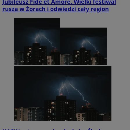
Jubileusz Fide et Amore. Wielki festiwal
rusza w Żorach i odwiedzi cały region