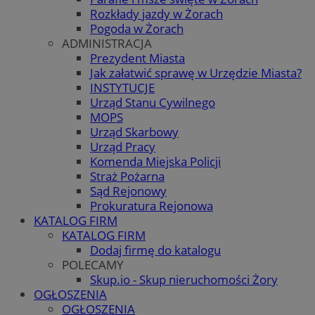
Rozkłady jazdy w Żorach
Pogoda w Żorach
ADMINISTRACJA
Prezydent Miasta
Jak załatwić sprawę w Urzędzie Miasta?
INSTYTUCJE
Urząd Stanu Cywilnego
MOPS
Urząd Skarbowy
Urząd Pracy
Komenda Miejska Policji
Straż Pożarna
Sąd Rejonowy
Prokuratura Rejonowa
KATALOG FIRM
KATALOG FIRM
Dodaj firmę do katalogu
POLECAMY
Skup.io - Skup nieruchomości Żory
OGŁOSZENIA
OGŁOSZENIA