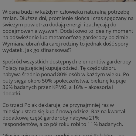
Wiosna budzi w każdym człowieku naturalną potrzebę
zmian. Dłuższe dni, promienie słońca i czas spędzany na
świeżym powietrzu dodają energii i zachęcają do
podejmowania wyzwań. Dodatkowo to idealny moment
na odświeżenie lub metamorfozę garderoby po zimie.
Wymiana ubrań dla całej rodziny to jednak dość spory
wydatek. Jak go sfinansować?
Spośród wszystkich dostępnych elementów garderoby
Polacy najczęściej kupują odzież. Tę część ubioru
nabywa średnio ponad 80% osób w każdym wieku. Po
buty sięga około 50% społeczeństwa, bieliznę kupuje
36% badanych przez KPMG, a 16% – akcesoria i
dodatki.
Co trzeci Polak deklaruje, że przynajmniej raz w
miesiącu stara się kupić nową odzież. Raz na kwartał
dodatkową część garderoby nabywa 21%
respondentów, a co pół roku robi to 11% badanych.
Miesięcznie na zakup spodni najwięcej Polaków – bo