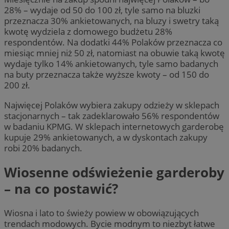
28% – wydaje od 50 do 100 zł, tyle samo na bluzki
przeznacza 30% ankietowanych, na bluzy i swetry taką
kwotę wydziela z domowego budżetu 28%
respondentów. Na dodatki 44% Polaków przeznacza co
miesiąc mniej niż 50 zł, natomiast na obuwie taką kwotę
wydaje tylko 14% ankietowanych, tyle samo badanych
na buty przeznacza także wyższe kwoty – od 150 do
200 zł.
Najwięcej Polaków wybiera zakupy odzieży w sklepach
stacjonarnych – tak zadeklarowało 56% respondentów
w badaniu KPMG. W sklepach internetowych garderobę
kupuje 29% ankietowanych, a w dyskontach zakupy
robi 20% badanych.
Wiosenne odświeżenie garderoby
– na co postawić?
Wiosna i lato to świeży powiew w obowiązujących
trendach modowych. Bycie modnym to niezbyt łatwe