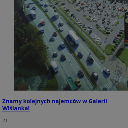
Znamy kolejnych najemców w Galerii
Wiślanka!
21