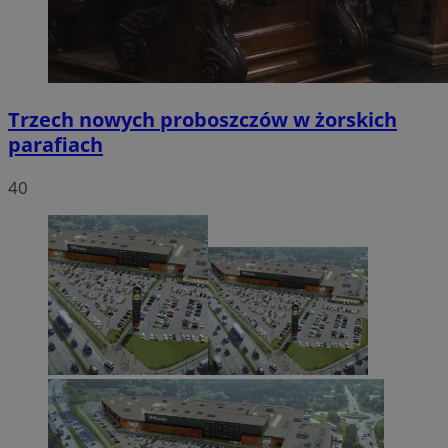
Trzech nowych proboszczów w żorskich
parafiach
40