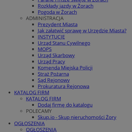
Rozkłady jazdy w Żorach
Pogoda w Żorach
ADMINISTRACJA
Prezydent Miasta
Jak załatwić sprawę w Urzędzie Miasta?
INSTYTUCJE
Urząd Stanu Cywilnego
MOPS
Urząd Skarbowy
Urząd Pracy
Komenda Miejska Policji
Straż Pożarna
Sąd Rejonowy
Prokuratura Rejonowa
KATALOG FIRM
KATALOG FIRM
Dodaj firmę do katalogu
POLECAMY
Skup.io - Skup nieruchomości Żory
OGŁOSZENIA
OGŁOSZENIA