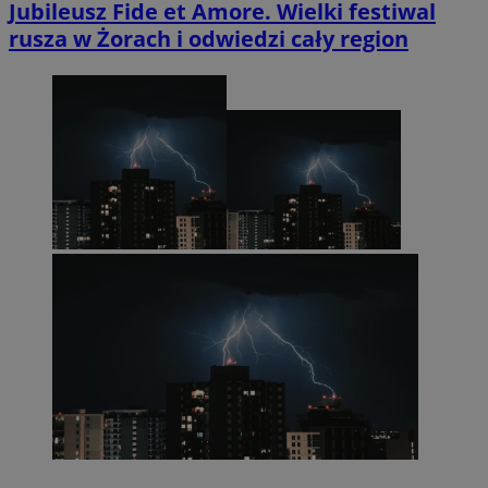
Jubileusz Fide et Amore. Wielki festiwal
rusza w Żorach i odwiedzi cały region