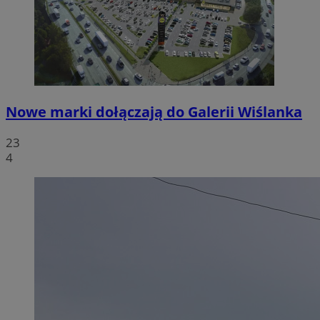
Nowe marki dołączają do Galerii Wiślanka
23
4