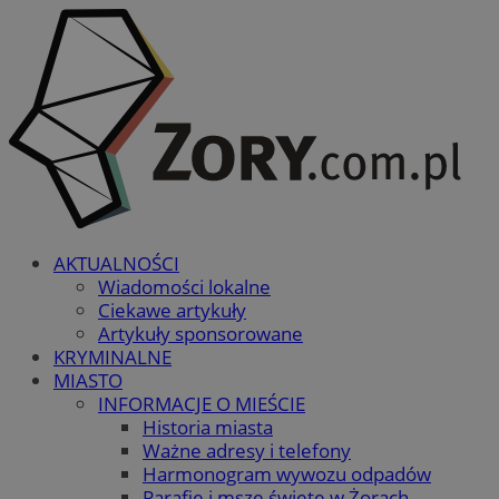
AKTUALNOŚCI
Wiadomości lokalne
Ciekawe artykuły
Artykuły sponsorowane
KRYMINALNE
MIASTO
INFORMACJE O MIEŚCIE
Historia miasta
Ważne adresy i telefony
Harmonogram wywozu odpadów
Parafie i msze święte w Żorach