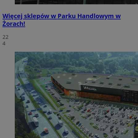
Więcej sklepów w Parku Handlowym w
Żorach!
22
4