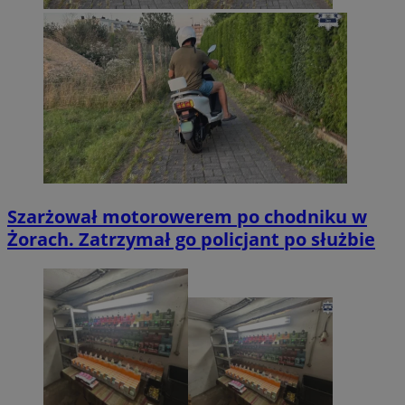
Szarżował motorowerem po chodniku w
Żorach. Zatrzymał go policjant po służbie