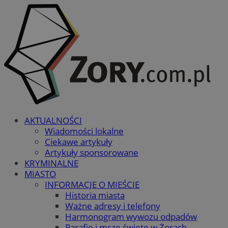
AKTUALNOŚCI
Wiadomości lokalne
Ciekawe artykuły
Artykuły sponsorowane
KRYMINALNE
MIASTO
INFORMACJE O MIEŚCIE
Historia miasta
Ważne adresy i telefony
Harmonogram wywozu odpadów
Parafie i msze święte w Żorach