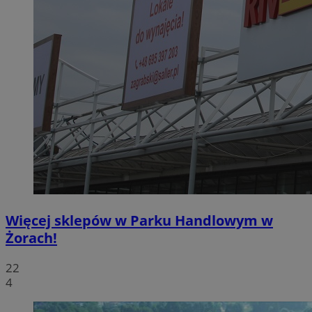
Więcej sklepów w Parku Handlowym w
Żorach!
22
4