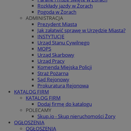
Rozkłady jazdy w Żorach
Pogoda w Żorach
ADMINISTRACJA
Prezydent Miasta
Jak załatwić sprawę w Urzędzie Miasta?
INSTYTUCJE
Urząd Stanu Cywilnego
MOPS
Urząd Skarbowy
Urząd Pracy
Komenda Miejska Policji
Straż Pożarna
Sąd Rejonowy
Prokuratura Rejonowa
KATALOG FIRM
KATALOG FIRM
Dodaj firmę do katalogu
POLECAMY
Skup.io - Skup nieruchomości Żory
OGŁOSZENIA
OGŁOSZENIA