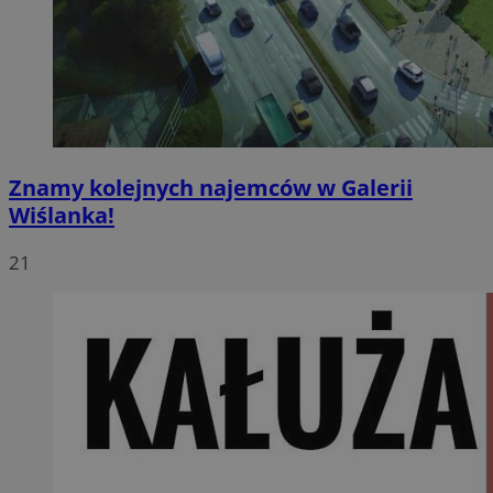
Znamy kolejnych najemców w Galerii
Wiślanka!
21