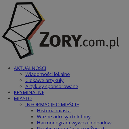
AKTUALNOŚCI
Wiadomości lokalne
Ciekawe artykuły
Artykuły sponsorowane
KRYMINALNE
MIASTO
INFORMACJE O MIEŚCIE
Historia miasta
Ważne adresy i telefony
Harmonogram wywozu odpadów
Parafie i msze święte w Żorach