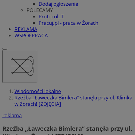
Dodaj ogłoszenie
POLECAMY
Protocol IT
Pracuj.pl - praca w Żorach
REKLAMA
WSPÓŁPRACA
Wiadomości lokalne
Rzeźba "Ławeczka Bimlera" stanęła przy ul. Klimka
w Żorach! [ZDJĘCIA]
reklama
Rzeźba „Ławeczka Bimlera” stanęła przy ul.