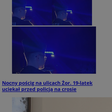
Nocny pościg na ulicach Żor. 19-latek
uciekał przed policją na crosie