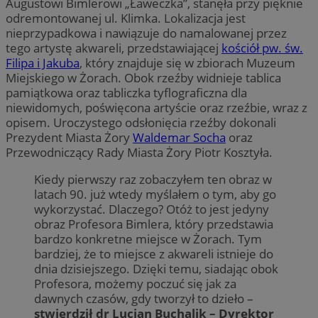
Augustowi Bimlerowi „Ławeczka”, stanęła przy pięknie
odremontowanej ul. Klimka. Lokalizacja jest
nieprzypadkowa i nawiązuje do namalowanej przez
tego artystę akwareli, przedstawiającej
kościół pw. św.
Filipa i Jakuba
, który znajduje się w zbiorach Muzeum
Miejskiego w Żorach. Obok rzeźby widnieje tablica
pamiątkowa oraz tabliczka tyflograficzna dla
niewidomych, poświęcona artyście oraz rzeźbie, wraz z
opisem. Uroczystego odsłonięcia rzeźby dokonali
Prezydent Miasta Żory
Waldemar Socha
oraz
Przewodniczący Rady Miasta Żory Piotr Kosztyła.
Kiedy pierwszy raz zobaczyłem ten obraz w
latach 90. już wtedy myślałem o tym, aby go
wykorzystać. Dlaczego? Otóż to jest jedyny
obraz Profesora Bimlera, który przedstawia
bardzo konkretne miejsce w Żorach. Tym
bardziej, że to miejsce z akwareli istnieje do
dnia dzisiejszego. Dzięki temu, siadając obok
Profesora, możemy poczuć się jak za
dawnych czasów, gdy tworzył to dzieło –
stwierdził dr Lucjan Buchalik – Dyrektor