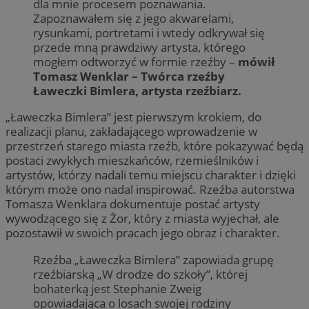
dla mnie procesem poznawania.
Zapoznawałem się z jego akwarelami,
rysunkami, portretami i wtedy odkrywał się
przede mną prawdziwy artysta, którego
mogłem odtworzyć w formie rzeźby –
mówił
Tomasz Wenklar – Twórca rzeźby
Ławeczki Bimlera, artysta rzeźbiarz.
„Ławeczka Bimlera” jest pierwszym krokiem, do
realizacji planu, zakładającego wprowadzenie w
przestrzeń starego miasta rzeźb, które pokazywać będą
postaci zwykłych mieszkańców, rzemieślników i
artystów, którzy nadali temu miejscu charakter i dzięki
którym może ono nadal inspirować. Rzeźba autorstwa
Tomasza Wenklara dokumentuje postać artysty
wywodzącego się z Żor, który z miasta wyjechał, ale
pozostawił w swoich pracach jego obraz i charakter.
Rzeźba „Ławeczka Bimlera” zapowiada grupę
rzeźbiarską „W drodze do szkoły”, której
bohaterką jest Stephanie Zweig
opowiadająca o losach swojej rodziny