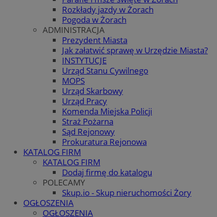
Rozkłady jazdy w Żorach
Pogoda w Żorach
ADMINISTRACJA
Prezydent Miasta
Jak załatwić sprawę w Urzędzie Miasta?
INSTYTUCJE
Urząd Stanu Cywilnego
MOPS
Urząd Skarbowy
Urząd Pracy
Komenda Miejska Policji
Straż Pożarna
Sąd Rejonowy
Prokuratura Rejonowa
KATALOG FIRM
KATALOG FIRM
Dodaj firmę do katalogu
POLECAMY
Skup.io - Skup nieruchomości Żory
OGŁOSZENIA
OGŁOSZENIA