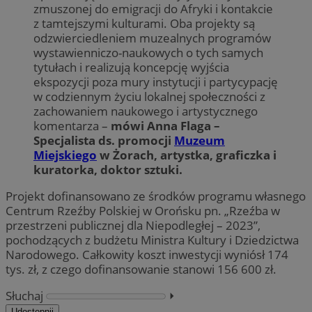
zmuszonej do emigracji do Afryki i kontakcie
z tamtejszymi kulturami. Oba projekty są
odzwierciedleniem muzealnych programów
wystawienniczo-naukowych o tych samych
tytułach i realizują koncepcję wyjścia
ekspozycji poza mury instytucji i partycypację
w codziennym życiu lokalnej społeczności z
zachowaniem naukowego i artystycznego
komentarza –
mówi Anna Flaga –
Specjalista ds. promocji
Muzeum
Miejskiego
w Żorach, artystka, graficzka i
kuratorka, doktor sztuki.
Projekt dofinansowano ze środków programu własnego
Centrum Rzeźby Polskiej w Orońsku pn. „Rzeźba w
przestrzeni publicznej dla Niepodległej – 2023”,
pochodzących z budżetu Ministra Kultury i Dziedzictwa
Narodowego. Całkowity koszt inwestycji wyniósł 174
tys. zł, z czego dofinansowanie stanowi 156 600 zł.
Słuchaj
⏵︎
Udostępnij