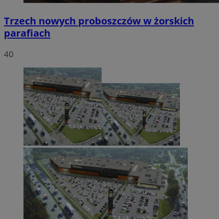
Trzech nowych proboszczów w żorskich
parafiach
40