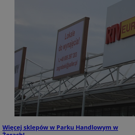
Więcej sklepów w Parku Handlowym w
Żorach!