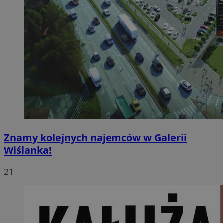
Znamy kolejnych najemców w Galerii
Wiślanka!
21