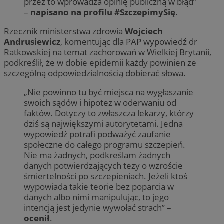
przez to wprowadza opinię publiczną w błąd”
–
napisano na profilu #SzczepimySię
.
Rzecznik ministerstwa zdrowia
Wojciech
Andrusiewicz
, komentując dla PAP wypowiedź dr
Ratkowskiej na temat zachorowań w Wielkiej Brytanii,
podkreślił, że w dobie epidemii każdy powinien ze
szczególną odpowiedzialnością dobierać słowa.
„Nie powinno tu być miejsca na wygłaszanie
swoich sądów i hipotez w oderwaniu od
faktów. Dotyczy to zwłaszcza lekarzy, którzy
dziś są największymi autorytetami. Jedna
wypowiedź potrafi podważyć zaufanie
społeczne do całego programu szczepień.
Nie ma żadnych, podkreślam żadnych
danych potwierdzających tezy o wzroście
śmiertelności po szczepieniach. Jeżeli ktoś
wypowiada takie teorie bez poparcia w
danych albo nimi manipulując, to jego
intencją jest jedynie wywołać strach” –
ocenił
.