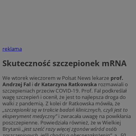
reklama
Skuteczność szczepionek mRNA
We wtorek wieczorem w Polsat News lekarze
prof.
Andrzej Fal
i
dr Katarzyna Ratkowska
rozmawiali o
szczepieniach przeciw COVID-19. Prof. Fal podkreślał
wagę szczepień i ocenił, że jest to najlepsza droga do
walki z pandemią. Z kolei dr Ratkowska mówiła, że
„szczepionki są w trakcie badań klinicznych, czyli jest to
eksperyment medyczny”
i zwracała uwagę na powikłania
poszczepienne. Powiedziała również, że w Wielkiej
Brytanii
„jest sześć razy więcej zgonów wśród osób
zaszczepionych, jeśli chodzi o obecnezakażenia”
, a
„50