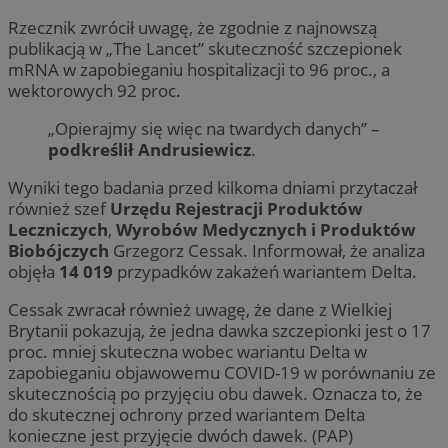
Rzecznik zwrócił uwagę, że zgodnie z najnowszą
publikacją w „The Lancet” skuteczność szczepionek
mRNA w zapobieganiu hospitalizacji to 96 proc., a
wektorowych 92 proc.
„Opierajmy się więc na twardych danych” –
podkreślił Andrusiewicz
.
Wyniki tego badania przed kilkoma dniami przytaczał
również szef
Urzędu Rejestracji Produktów
Leczniczych
,
Wyrobów Medycznych i Produktów
Biobójczych
Grzegorz Cessak. Informował, że analiza
objęła
14 019
przypadków zakażeń wariantem Delta.
Cessak zwracał również uwagę, że dane z Wielkiej
Brytanii pokazują, że jedna dawka szczepionki jest o 17
proc. mniej skuteczna wobec wariantu Delta w
zapobieganiu objawowemu COVID-19 w porównaniu ze
skutecznością po przyjęciu obu dawek. Oznacza to, że
do skutecznej ochrony przed wariantem Delta
konieczne jest przyjęcie dwóch dawek. (PAP)