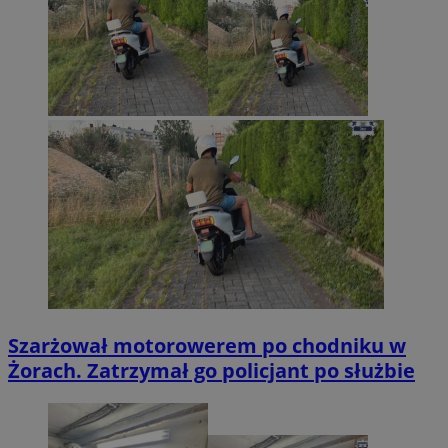
Szarżował motorowerem po chodniku w
Żorach. Zatrzymał go policjant po służbie