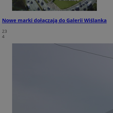
Nowe marki dołączają do Galerii Wiślanka
23
4