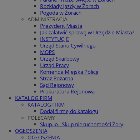
Rozkłady jazdy w Żorach
Pogoda w Żorach
ADMINISTRACJA
Prezydent Miasta
Jak załatwić sprawę w Urzędzie Miasta?
INSTYTUCJE
Urząd Stanu Cywilnego
MOPS
Urząd Skarbowy
Urząd Pracy
Komenda Miejska Policji
Straż Pożarna
Sąd Rejonowy
Prokuratura Rejonowa
KATALOG FIRM
KATALOG FIRM
Dodaj firmę do katalogu
POLECAMY
Skup.io - Skup nieruchomości Żory
OGŁOSZENIA
OGŁOSZENIA