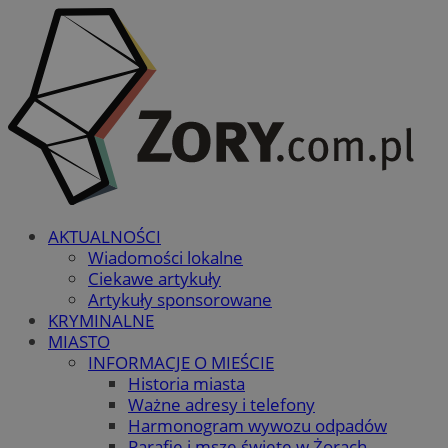
AKTUALNOŚCI
Wiadomości lokalne
Ciekawe artykuły
Artykuły sponsorowane
KRYMINALNE
MIASTO
INFORMACJE O MIEŚCIE
Historia miasta
Ważne adresy i telefony
Harmonogram wywozu odpadów
Parafie i msze święte w Żorach