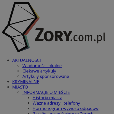
AKTUALNOŚCI
Wiadomości lokalne
Ciekawe artykuły
Artykuły sponsorowane
KRYMINALNE
MIASTO
INFORMACJE O MIEŚCIE
Historia miasta
Ważne adresy i telefony
Harmonogram wywozu odpadów
Parafie i msze święte w Żorach