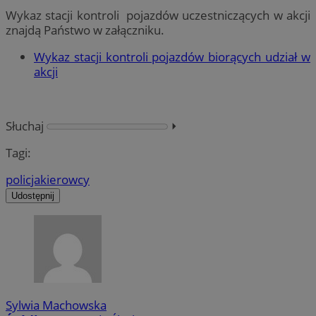
Wykaz stacji kontroli pojazdów uczestniczących w akcji
znajdą Państwo w załączniku.
Wykaz stacji kontroli pojazdów biorących udział w
akcji
Słuchaj
⏵︎
Tagi:
policja
kierowcy
Udostępnij
Sylwia Machowska