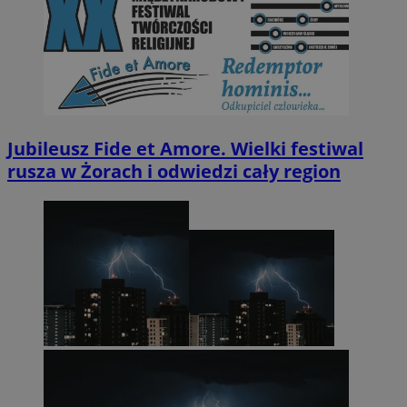
Jubileusz Fide et Amore. Wielki festiwal
rusza w Żorach i odwiedzi cały region