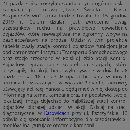
21 października ruszyła czwarta edycja ogólnopolskiej
kampanii pod nazwą „Twoje Światła – Nasze
Bezpieczeństwo”, która będzie trwała do 15 grudnia
2019 r. Celem działań jest zwrócenie uwagi
uczestników ruchu na prawidłowe oświetlenie
pojazdów, które niewątpliwie ma ogromny wpływ na
bezpieczeństwo na drodze. Udział w tym projekcie
zadeklarowały stacje kontroli pojazdów funkcjonujące
pod patronatem Instytutu Transportu Samochodowego
oraz stacje zrzeszone w Polskiej Izbie Stacji Kontroli
Pojazdów. Sprawdzanie świateł na stacjach, które
przystąpiły do akcji, będą wykonywane w dniach: 26
października, 16 i 23 listopada br. bądź w innych
terminach wskazanych w wykazie.Ponadto, kierowcy
używający aplikacji Yanosik, będą mieć w niej dostęp do
informacji na temat kampanii oraz na podstawie swojej
lokalizacji mogą dojechać do najbliższej stacji kontroli
pojazdów biorącej udział w akcji. Dzisiaj na stacji
diagnostycznej w
Katowicach
przy ul. Pszczyńskiej 13
odbyło się spotkanie informacyjne dla przedstawicieli
mediów, inaugurujące otwarcie kampanii.