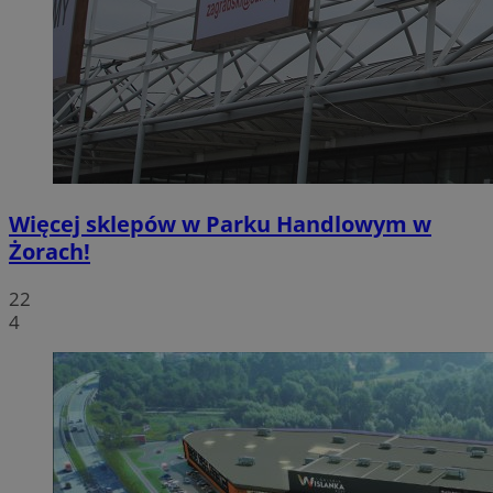
Więcej sklepów w Parku Handlowym w
Żorach!
22
4