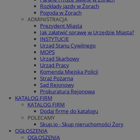
Rozkłady jazdy w Żorach
Pogoda w Żorach
ADMINISTRACJA
Prezydent Miasta
Jak załatwić sprawę w Urzędzie Miasta?
INSTYTUCJE
Urząd Stanu Cywilnego
MOPS
Urząd Skarbowy
Urząd Pracy
Komenda Miejska Policji
Straż Pożarna
Sąd Rejonowy
Prokuratura Rejonowa
KATALOG FIRM
KATALOG FIRM
Dodaj firmę do katalogu
POLECAMY
Skup.io - Skup nieruchomości Żory
OGŁOSZENIA
OGŁOSZENIA