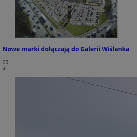
Nowe marki dołączają do Galerii Wiślanka
23
4