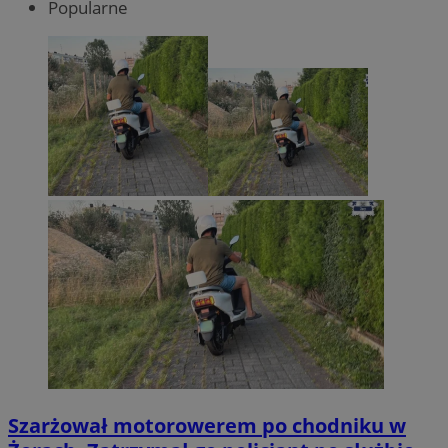
Popularne
Szarżował motorowerem po chodniku w