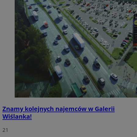
Znamy kolejnych najemców w Galerii
Wiślanka!
21