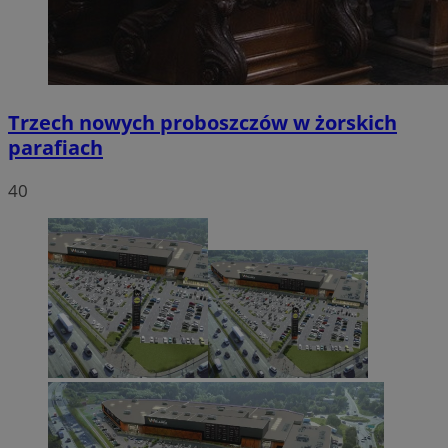
Trzech nowych proboszczów w żorskich
parafiach
40