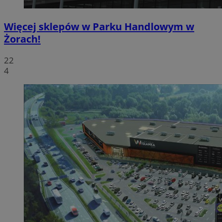
Więcej sklepów w Parku Handlowym w
Żorach!
22
4