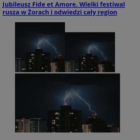
Jubileusz Fide et Amore. Wielki festiwal
rusza w Żorach i odwiedzi cały region