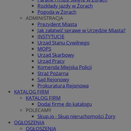
Rozkłady jazdy w Żorach
Pogoda w Żorach
ADMINISTRACJA
Prezydent Miasta
Jak załatwić sprawę w Urzędzie Miasta?
INSTYTUCJE
Urząd Stanu Cywilnego
MOPS
Urząd Skarbowy
Urząd Pracy
Komenda Miejska Policji
Straż Pożarna
Sąd Rejonowy
Prokuratura Rejonowa
KATALOG FIRM
KATALOG FIRM
Dodaj firmę do katalogu
POLECAMY
Skup.io - Skup nieruchomości Żory
OGŁOSZENIA
OGŁOSZENIA