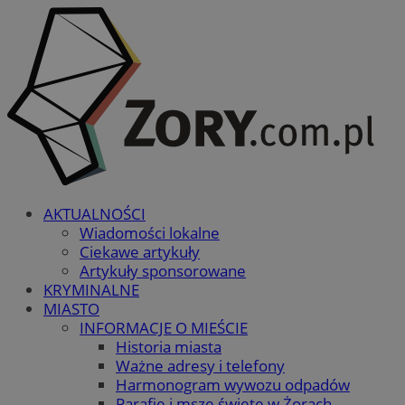
AKTUALNOŚCI
Wiadomości lokalne
Ciekawe artykuły
Artykuły sponsorowane
KRYMINALNE
MIASTO
INFORMACJE O MIEŚCIE
Historia miasta
Ważne adresy i telefony
Harmonogram wywozu odpadów
Parafie i msze święte w Żorach