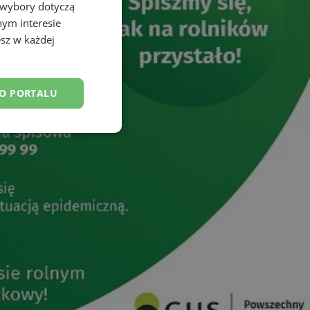
 wybory dotyczą
nym interesie
sz w każdej
DO PORTALU
esklasyfikowane
ane
owanie użytkownika i
j.