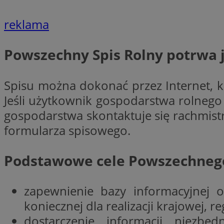
reklama
li_gc
Powszechny Spis Rolny
potrwa j
CookieScriptConse
Spisu można dokonać przez Internet, k
Jeśli użytkownik gospodarstwa rolnego 
gospodarstwa skontaktuje się rachmistr
formularza spisowego.
Nazwa
Nazwa
Nazwa
gid_CAESEEbgrCsX
_ga_L2744325BY
Podstawowe cele Powszechnego
__mguid_
tt_viewer
_ga
zapewnienie bazy informacyjnej 
DSID
koniecznej dla realizacji krajowej, re
dostarczenie informacji niezbę
ADKUID