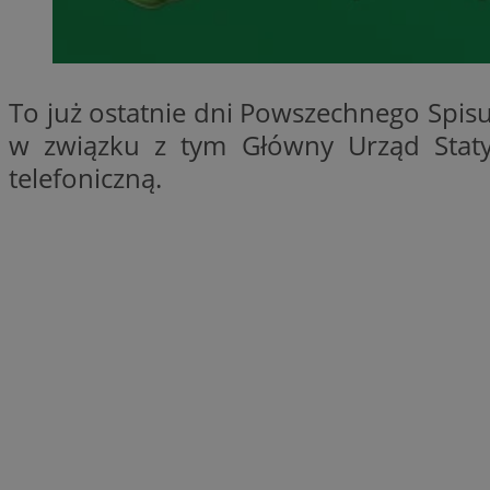
SessID
QeSessID
MvSessID
To już ostatnie dni Powszechnego Spis
__cf_bm
w związku z tym Główny Urząd Statys
telefoniczną.
suid
INGRESSCOOKIE
euds
VISITOR_PRIVACY_