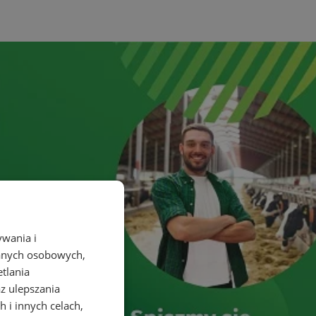
ywania i
danych osobowych,
etlania
az ulepszania
 i innych celach,