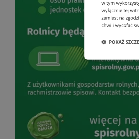
w tym wykorzysty
wyłącznie tej wi
zamiast na zgodz
chwili wycofać s
POKAŻ SZCZ
Niezbędne
Ni
Niezbędne pliki cook
zarządzanie kontem. 
Nazwa