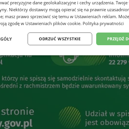
wać precyzyjne dane geolokalizacyjne i cechy urządzenia. Twoje
tryny. Niektórzy dostawcy mogą opierać się na prawnie uzasadnio
ie; masz prawo sprzeciwić się temu w
Ustawieniach reklam
. Może
woją zgodę w
Ustawieniach plików cookie
.
Polityka prywatności
EGÓŁY
ODRZUĆ WSZYSTKIE
PRZEJDŹ 
Wydajność
Targetowanie
Funkcjonalność
Ni
ezbędne
Wydajność
Targetowanie
Funkcjonalność
Niesklasyfikow
ie umożliwiają korzystanie z podstawowych funkcji strony internetowej, takich jak log
Bez niezbędnych plików cookie nie można prawidłowo korzystać ze strony internetowe
Okres
Provider
/
Domena
Opis
przechowywania