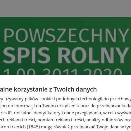
lne korzystanie z Twoich danych
rzy używamy plików cookie i podobnych technologii do przechow
ępu do informacji na Twoim urządzeniu oraz do przetwarzania 
dres IP, unikalne identyfikatory i dane przeglądania, w celu wyświ
h reklam i treści, pomiaru reklam i treści, analizy odbiorców or
tron trzecich (1845)
mogą również przetwarzać Twoje dane w tych