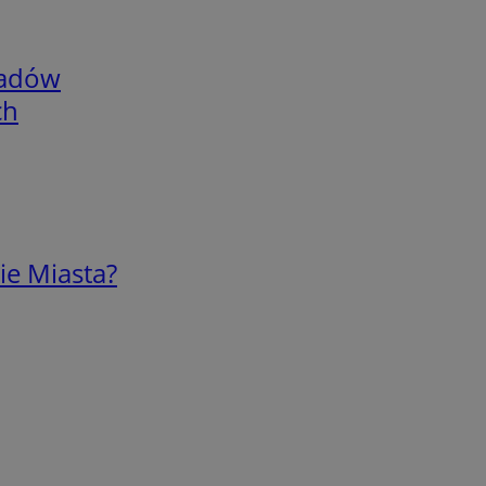
adów
ch
ie Miasta?