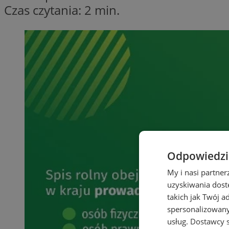
Czas czytania: 2 min.
Odpowiedzia
My i nasi partne
uzyskiwania dost
takich jak Twój a
spersonalizowanyc
usług.
Dostawcy s