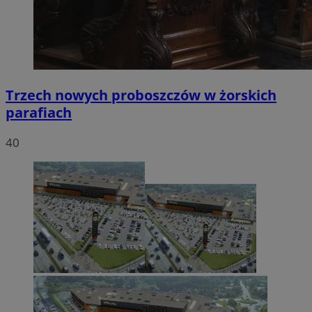
Trzech nowych proboszczów w żorskich
parafiach
40