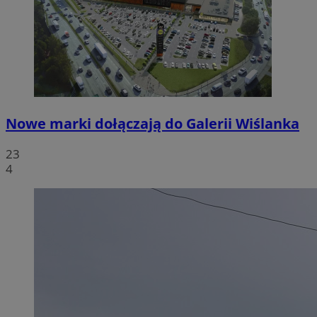
Nowe marki dołączają do Galerii Wiślanka
23
4