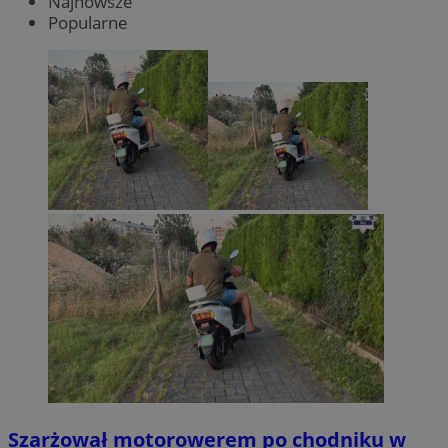
Najnowsze
Popularne
Szarżował motorowerem po chodniku w