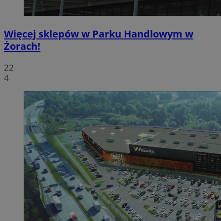
Więcej sklepów w Parku Handlowym w
Żorach!
22
4