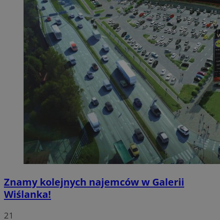
Znamy kolejnych najemców w Galerii
Wiślanka!
21