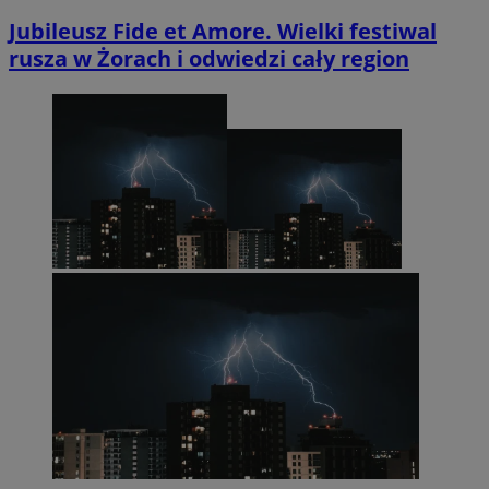
Jubileusz Fide et Amore. Wielki festiwal
rusza w Żorach i odwiedzi cały region