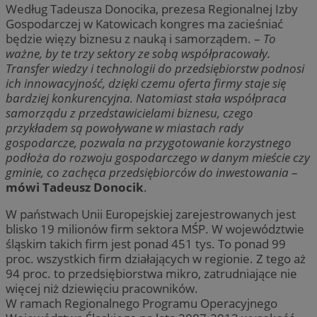
Według Tadeusza Donocika, prezesa Regionalnej Izby
Gospodarczej w Katowicach kongres ma zacieśniać
będzie więzy biznesu z nauką i samorządem. –
To
ważne, by te trzy sektory ze sobą współpracowały.
Transfer wiedzy i technologii do przedsiębiorstw podnosi
ich innowacyjność, dzięki czemu oferta firmy staje się
bardziej konkurencyjna. Natomiast stała współpraca
samorządu z przedstawicielami biznesu, czego
przykładem są powoływane w miastach rady
gospodarcze, pozwala na przygotowanie korzystnego
podłoża do rozwoju gospodarczego w danym mieście czy
gminie, co zachęca przedsiębiorców do inwestowania
–
mówi Tadeusz Donocik
.
W państwach Unii Europejskiej zarejestrowanych jest
blisko 19 milionów firm sektora MŚP. W województwie
śląskim takich firm jest ponad 451 tys. To ponad 99
proc. wszystkich firm działających w regionie. Z tego aż
94 proc. to przedsiębiorstwa mikro, zatrudniające nie
więcej niż dziewięciu pracowników.
W ramach Regionalnego Programu Operacyjnego