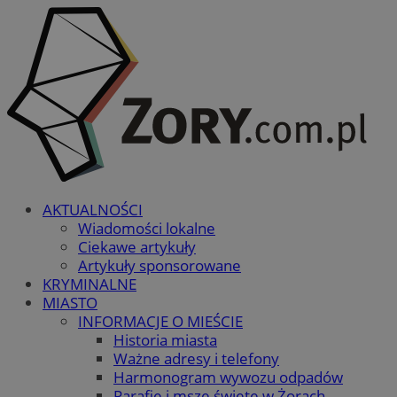
AKTUALNOŚCI
Wiadomości lokalne
Ciekawe artykuły
Artykuły sponsorowane
KRYMINALNE
MIASTO
INFORMACJE O MIEŚCIE
Historia miasta
Ważne adresy i telefony
Harmonogram wywozu odpadów
Parafie i msze święte w Żorach