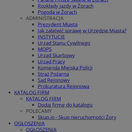
Rozkłady jazdy w Żorach
Pogoda w Żorach
ADMINISTRACJA
Prezydent Miasta
Jak załatwić sprawę w Urzędzie Miasta?
INSTYTUCJE
Urząd Stanu Cywilnego
MOPS
Urząd Skarbowy
Urząd Pracy
Komenda Miejska Policji
Straż Pożarna
Sąd Rejonowy
Prokuratura Rejonowa
KATALOG FIRM
KATALOG FIRM
Dodaj firmę do katalogu
POLECAMY
Skup.io - Skup nieruchomości Żory
OGŁOSZENIA
OGŁOSZENIA