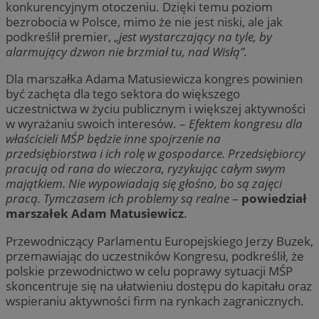
konkurencyjnym otoczeniu. Dzięki temu poziom
bezrobocia w Polsce, mimo że nie jest niski, ale jak
podkreślił premier, „
jest wystarczający na tyle, by
alarmujący dzwon nie brzmiał tu, nad Wisłą”.
Dla marszałka Adama Matusiewicza kongres powinien
być zachęta dla tego sektora do większego
uczestnictwa w życiu publicznym i większej aktywności
w wyrażaniu swoich interesów. –
Efektem kongresu dla
właścicieli MŚP będzie inne spojrzenie na
przedsiębiorstwa i ich rolę w gospodarce. Przedsiębiorcy
pracują od rana do wieczora, ryzykując całym swym
majątkiem. Nie wypowiadają się głośno, bo są zajęci
pracą. Tymczasem ich problemy są realne
–
powiedział
marszałek Adam Matusiewicz
.
Przewodniczący Parlamentu Europejskiego Jerzy Buzek,
przemawiając do uczestników Kongresu, podkreślił, że
polskie przewodnictwo w celu poprawy sytuacji MŚP
skoncentruje się na ułatwieniu dostępu do kapitału oraz
wspieraniu aktywności firm na rynkach zagranicznych.