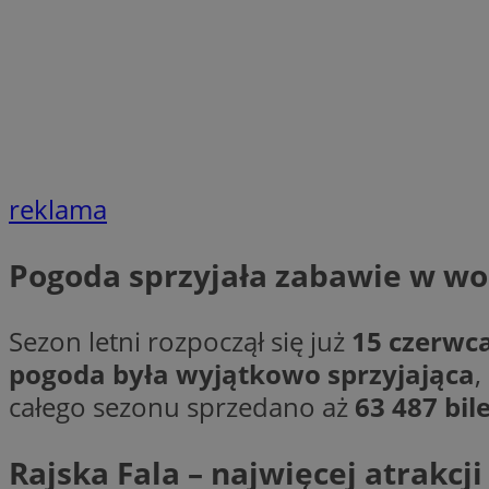
li_gc
CookieScriptConse
reklama
Pogoda sprzyjała zabawie w wo
Nazwa
Nazwa
Nazwa
gid_CAESEEbgrCsX
Sezon letni rozpoczął się już
15 czerwc
_ga_L2744325BY
__mguid_
tt_viewer
pogoda była wyjątkowo sprzyjająca
,
_ga
całego sezonu sprzedano aż
63 487 bil
DSID
Rajska Fala – najwięcej atrakcj
ADKUID