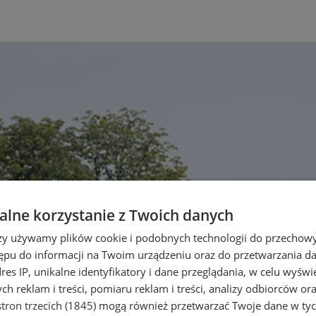
lne korzystanie z Twoich danych
rzy używamy plików cookie i podobnych technologii do przechow
ępu do informacji na Twoim urządzeniu oraz do przetwarzania 
dres IP, unikalne identyfikatory i dane przeglądania, w celu wyświ
h reklam i treści, pomiaru reklam i treści, analizy odbiorców or
tron trzecich (1845)
mogą również przetwarzać Twoje dane w tych