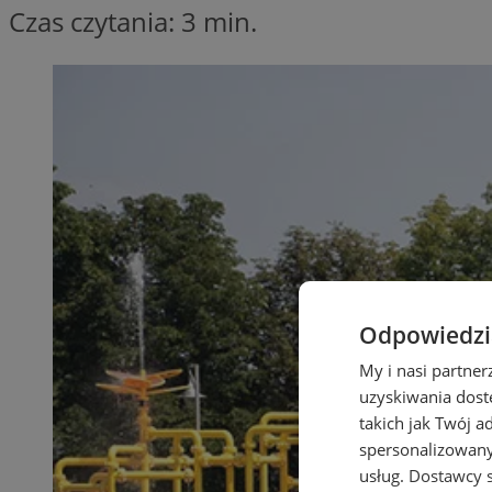
Czas czytania: 3 min.
Odpowiedzia
My i nasi partne
uzyskiwania dost
takich jak Twój a
spersonalizowanyc
usług.
Dostawcy s