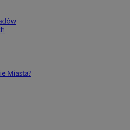
adów
ch
ie Miasta?