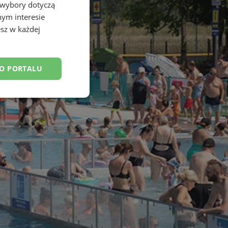
 wybory dotyczą
nym interesie
sz w każdej
DO PORTALU
esklasyfikowane
ane
owanie użytkownika i
j.