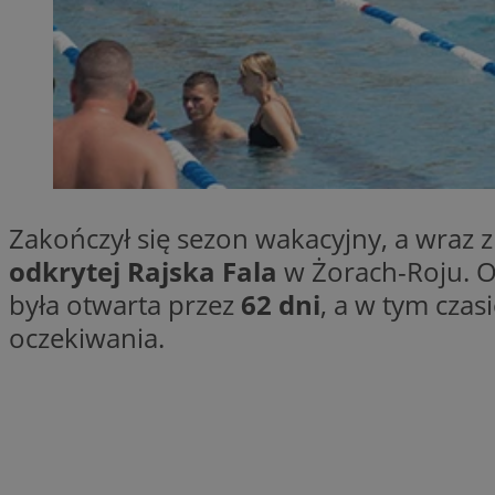
SessID
QeSessID
MvSessID
__cf_bm
suid
Zakończył się sezon wakacyjny, a wraz
INGRESSCOOKIE
odkrytej Rajska Fala
w Żorach-Roju. Ob
była otwarta przez
62 dni
, a w tym czas
oczekiwania.
euds
VISITOR_PRIVACY_