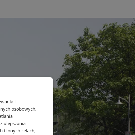
ywania i
danych osobowych,
etlania
az ulepszania
 i innych celach,