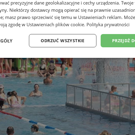
wać precyzyjne dane geolokalizacyjne i cechy urządzenia. Twoje
tryny. Niektórzy dostawcy mogą opierać się na prawnie uzasadnio
ie; masz prawo sprzeciwić się temu w
Ustawieniach reklam
. Może
woją zgodę w
Ustawieniach plików cookie
.
Polityka prywatności
EGÓŁY
ODRZUĆ WSZYSTKIE
PRZEJDŹ 
Wydajność
Targetowanie
Funkcjonalność
Ni
ezbędne
Wydajność
Targetowanie
Funkcjonalność
Niesklasyfikow
ie umożliwiają korzystanie z podstawowych funkcji strony internetowej, takich jak log
Bez niezbędnych plików cookie nie można prawidłowo korzystać ze strony internetowe
Okres
Provider
/
Domena
Opis
przechowywania