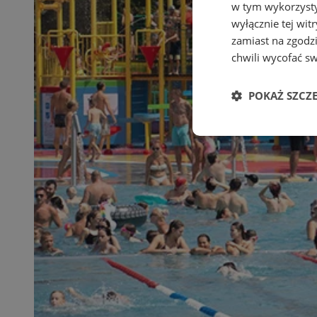
w tym wykorzysty
wyłącznie tej wi
zamiast na zgodz
chwili wycofać s
POKAŻ SZCZ
Niezbędne
Ni
Niezbędne pliki cook
zarządzanie kontem. 
Nazwa