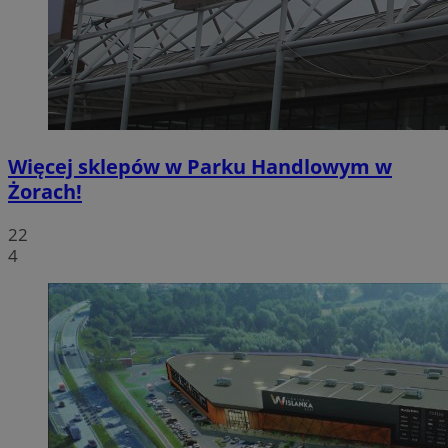
Więcej sklepów w Parku Handlowym w
Żorach!
22
4