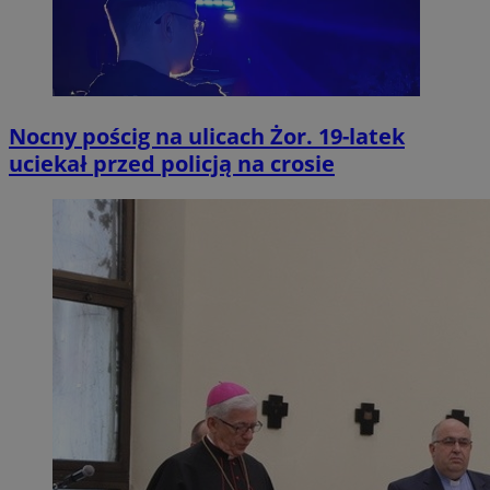
Nocny pościg na ulicach Żor. 19-latek
uciekał przed policją na crosie