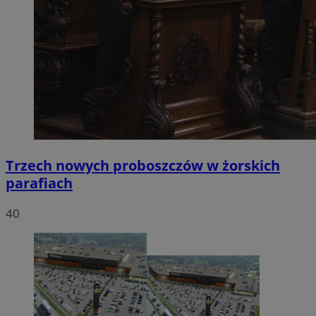
Trzech nowych proboszczów w żorskich
parafiach
40