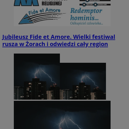
Jubileusz Fide et Amore. Wielki festiwal
rusza w Żorach i odwiedzi cały region