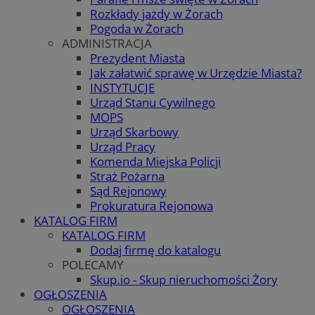
Rozkłady jazdy w Żorach
Pogoda w Żorach
ADMINISTRACJA
Prezydent Miasta
Jak załatwić sprawę w Urzędzie Miasta?
INSTYTUCJE
Urząd Stanu Cywilnego
MOPS
Urząd Skarbowy
Urząd Pracy
Komenda Miejska Policji
Straż Pożarna
Sąd Rejonowy
Prokuratura Rejonowa
KATALOG FIRM
KATALOG FIRM
Dodaj firmę do katalogu
POLECAMY
Skup.io - Skup nieruchomości Żory
OGŁOSZENIA
OGŁOSZENIA