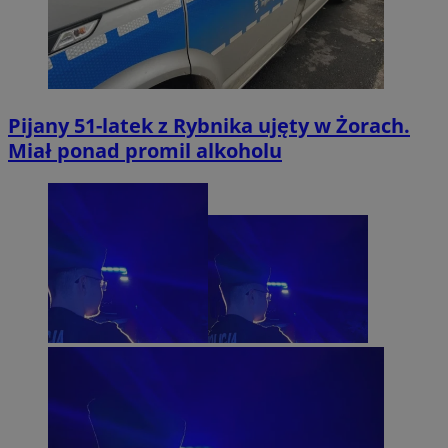
Pijany 51-latek z Rybnika ujęty w Żorach.
Miał ponad promil alkoholu