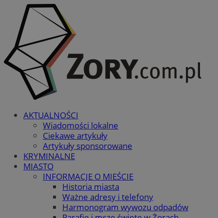
AKTUALNOŚCI
Wiadomości lokalne
Ciekawe artykuły
Artykuły sponsorowane
KRYMINALNE
MIASTO
INFORMACJE O MIEŚCIE
Historia miasta
Ważne adresy i telefony
Harmonogram wywozu odpadów
Parafie i msze święte w Żorach