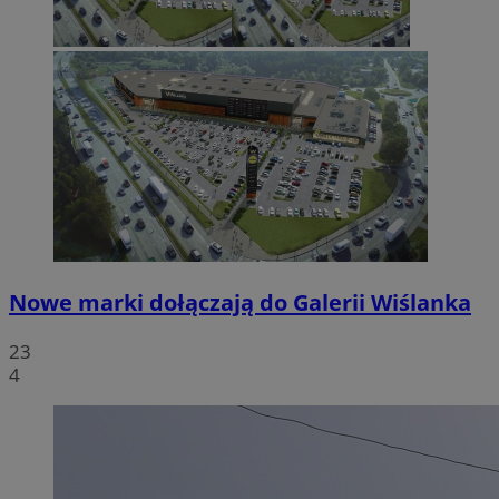
Nowe marki dołączają do Galerii Wiślanka
23
4