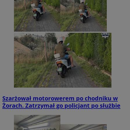
Szarżował motorowerem po chodniku w
Żorach. Zatrzymał go policjant po służbie