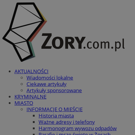
AKTUALNOŚCI
Wiadomości lokalne
Ciekawe artykuły
Artykuły sponsorowane
KRYMINALNE
MIASTO
INFORMACJE O MIEŚCIE
Historia miasta
Ważne adresy i telefony
Harmonogram wywozu odpadów
Parafie i msze święte w Żorach