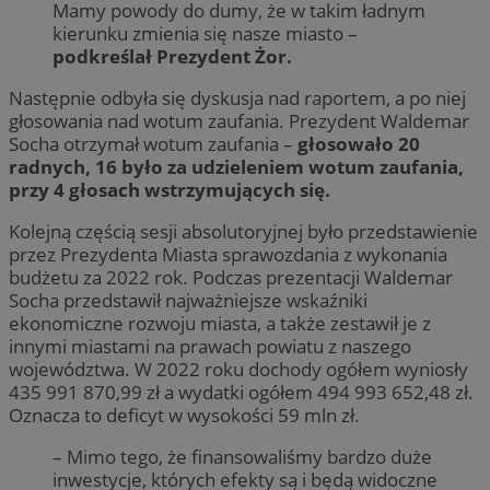
Mamy powody do dumy, że w takim ładnym
kierunku zmienia się nasze miasto –
podkreślał Prezydent Żor.
Następnie odbyła się dyskusja nad raportem, a po niej
głosowania nad wotum zaufania. Prezydent Waldemar
Socha otrzymał wotum zaufania –
głosowało 20
radnych, 16 było za udzieleniem wotum zaufania,
przy 4 głosach wstrzymujących się.
Kolejną częścią sesji absolutoryjnej było przedstawienie
przez Prezydenta Miasta sprawozdania z wykonania
budżetu za 2022 rok. Podczas prezentacji Waldemar
Socha przedstawił najważniejsze wskaźniki
ekonomiczne rozwoju miasta, a także zestawił je z
innymi miastami na prawach powiatu z naszego
województwa. W 2022 roku dochody ogółem wyniosły
435 991 870,99 zł a wydatki ogółem 494 993 652,48 zł.
Oznacza to deficyt w wysokości 59 mln zł.
– Mimo tego, że finansowaliśmy bardzo duże
inwestycje, których efekty są i będą widoczne