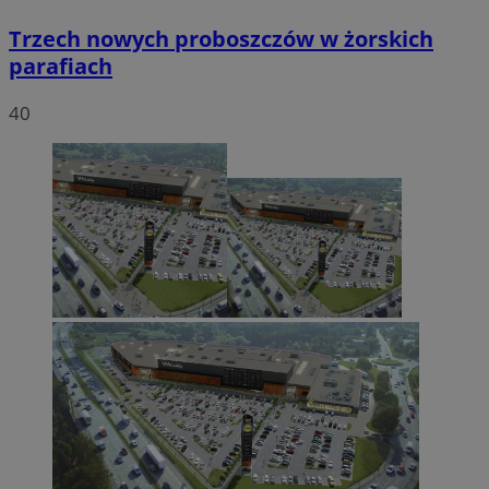
Trzech nowych proboszczów w żorskich
parafiach
40