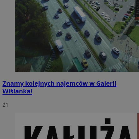
Znamy kolejnych najemców w Galerii
Wiślanka!
21