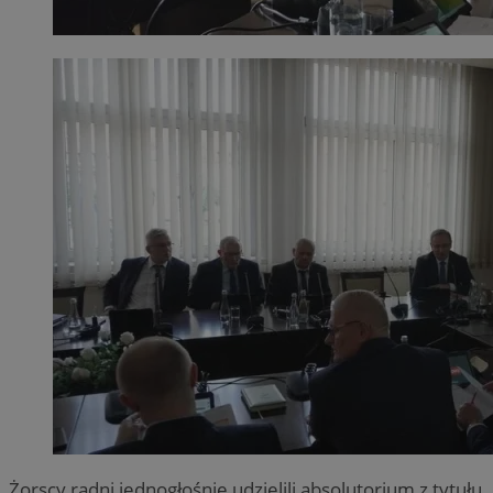
Żorscy radni jednogłośnie udzielili absolutorium z tytułu