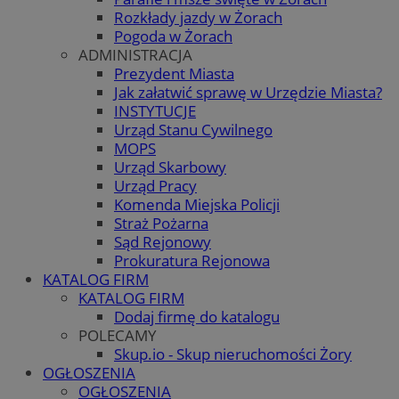
Rozkłady jazdy w Żorach
Pogoda w Żorach
ADMINISTRACJA
Prezydent Miasta
Jak załatwić sprawę w Urzędzie Miasta?
INSTYTUCJE
Urząd Stanu Cywilnego
MOPS
Urząd Skarbowy
Urząd Pracy
Komenda Miejska Policji
Straż Pożarna
Sąd Rejonowy
Prokuratura Rejonowa
KATALOG FIRM
KATALOG FIRM
Dodaj firmę do katalogu
POLECAMY
Skup.io - Skup nieruchomości Żory
OGŁOSZENIA
OGŁOSZENIA