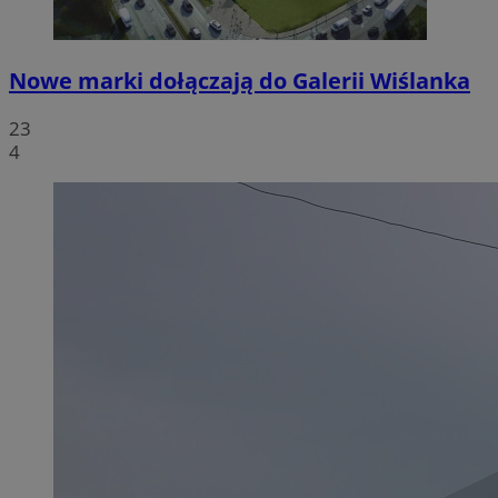
Nowe marki dołączają do Galerii Wiślanka
23
4