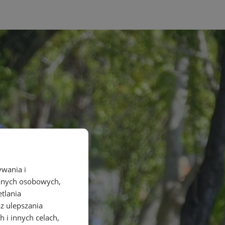
ywania i
danych osobowych,
etlania
az ulepszania
 i innych celach,