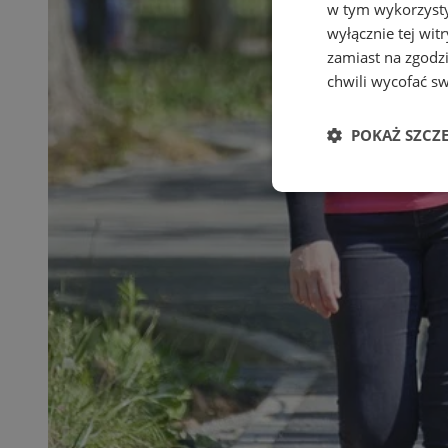
w tym wykorzysty
wyłącznie tej wi
zamiast na zgodz
chwili wycofać s
POKAŻ SZCZ
Niezbędne
Ni
Niezbędne pliki cook
zarządzanie kontem. 
Nazwa