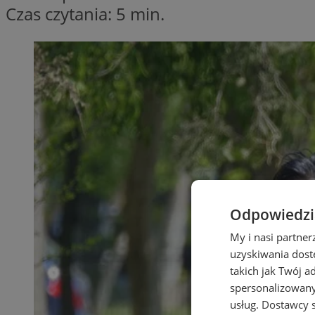
Czas czytania: 5 min.
Odpowiedzia
My i nasi partne
uzyskiwania dost
takich jak Twój a
spersonalizowanyc
usług.
Dostawcy s