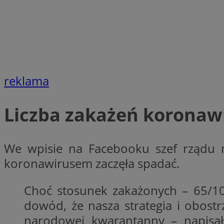
li_gc
CookieScriptConse
reklama
Liczba zakażeń koronaw
Nazwa
Nazwa
Nazwa
We wpisie na Facebooku szef rządu n
gid_CAESEEbgrCsX
_ga_L2744325BY
koronawirusem zaczęła spadać.
__mguid_
tt_viewer
_ga
Choć stosunek zakażonych – 65/100
DSID
dowód, że nasza strategia i obost
narodowej kwarantanny – napisa
ADKUID