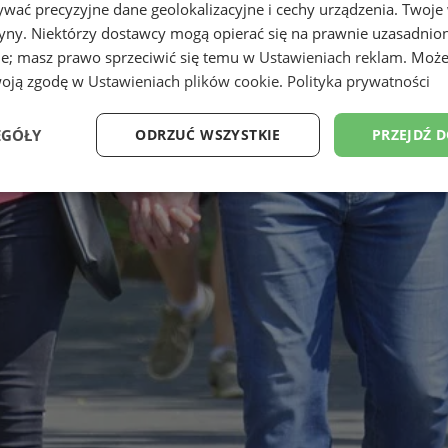
wać precyzyjne dane geolokalizacyjne i cechy urządzenia. Twoje
tryny. Niektórzy dostawcy mogą opierać się na prawnie uzasadnio
ie; masz prawo sprzeciwić się temu w
Ustawieniach reklam
. Może
woją zgodę w
Ustawieniach plików cookie
.
Polityka prywatności
EGÓŁY
ODRZUĆ WSZYSTKIE
PRZEJDŹ 
Wydajność
Targetowanie
Funkcjonalność
Ni
ezbędne
Wydajność
Targetowanie
Funkcjonalność
Niesklasyfikow
ie umożliwiają korzystanie z podstawowych funkcji strony internetowej, takich jak log
Bez niezbędnych plików cookie nie można prawidłowo korzystać ze strony internetowe
Okres
Provider
/
Domena
Opis
przechowywania