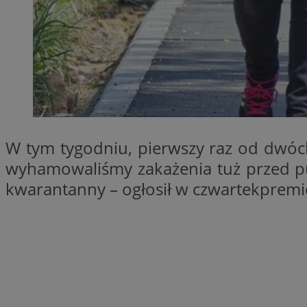
SessID
QeSessID
MvSessID
__cf_bm
suid
W tym tygodniu, pierwszy raz od dwóc
INGRESSCOOKIE
wyhamowaliśmy zakażenia tuż przed p
kwarantanny – ogłosił w czwartekpremi
euds
VISITOR_PRIVACY_