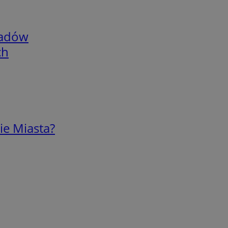
adów
ch
ie Miasta?