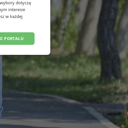
 wybory dotyczą
nym interesie
sz w każdej
DO PORTALU
esklasyfikowane
ane
owanie użytkownika i
j.