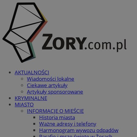
AKTUALNOŚCI
Wiadomości lokalne
Ciekawe artykuły
Artykuły sponsorowane
KRYMINALNE
MIASTO
INFORMACJE O MIEŚCIE
Historia miasta
Ważne adresy i telefony
Harmonogram wywozu odpadów
Parafie i msze święte w Żorach