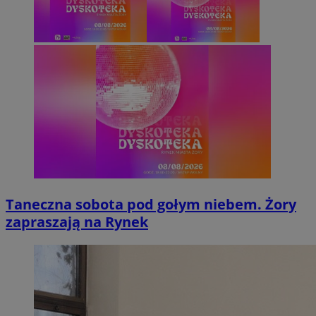
Taneczna sobota pod gołym niebem. Żory
zapraszają na Rynek