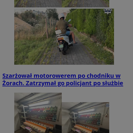
Szarżował motorowerem po chodniku w
Żorach. Zatrzymał go policjant po służbie