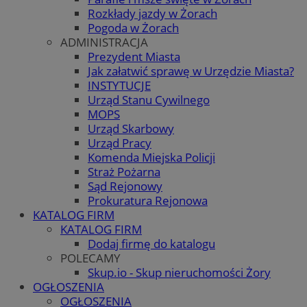
Rozkłady jazdy w Żorach
Pogoda w Żorach
ADMINISTRACJA
Prezydent Miasta
Jak załatwić sprawę w Urzędzie Miasta?
INSTYTUCJE
Urząd Stanu Cywilnego
MOPS
Urząd Skarbowy
Urząd Pracy
Komenda Miejska Policji
Straż Pożarna
Sąd Rejonowy
Prokuratura Rejonowa
KATALOG FIRM
KATALOG FIRM
Dodaj firmę do katalogu
POLECAMY
Skup.io - Skup nieruchomości Żory
OGŁOSZENIA
OGŁOSZENIA