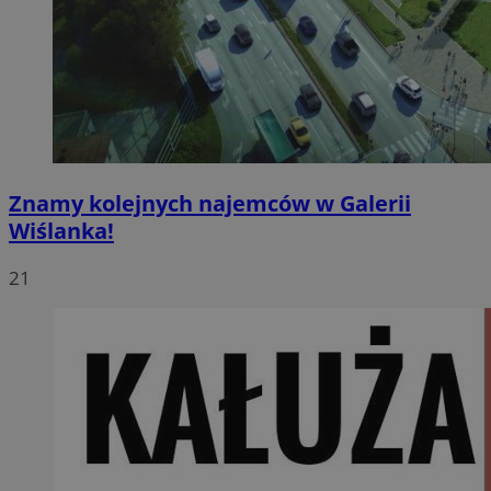
Znamy kolejnych najemców w Galerii
Wiślanka!
21