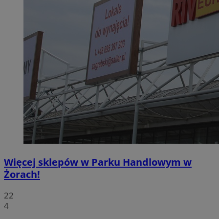
Więcej sklepów w Parku Handlowym w
Żorach!
22
4