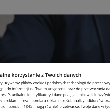
lne korzystanie z Twoich danych
rzy używamy plików cookie i podobnych technologii do przechow
ępu do informacji na Twoim urządzeniu oraz do przetwarzania 
dres IP, unikalne identyfikatory i dane przeglądania, w celu wyświ
h reklam i treści, pomiaru reklam i treści, analizy odbiorców or
tron trzecich (1845)
mogą również przetwarzać Twoje dane w tych