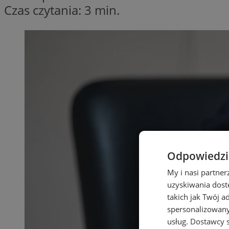
Czas czytania: 3 min.
Odpowiedzia
My i nasi partne
uzyskiwania dost
takich jak Twój a
spersonalizowanyc
usług.
Dostawcy s