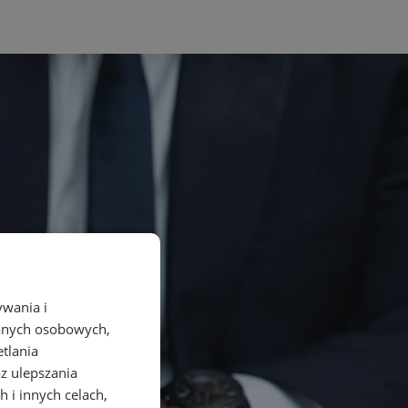
ywania i
danych osobowych,
etlania
az ulepszania
 i innych celach,