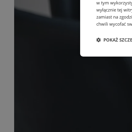
w tym wykorzysty
wyłącznie tej wi
zamiast na zgodz
chwili wycofać s
POKAŻ SZCZ
Niezbędne
Ni
Niezbędne pliki cook
zarządzanie kontem. 
Nazwa