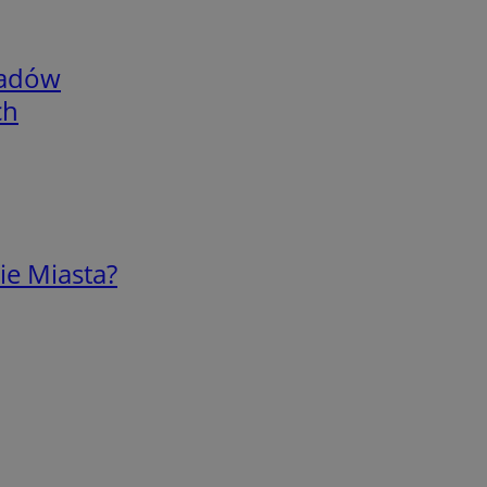
adów
ch
ie Miasta?