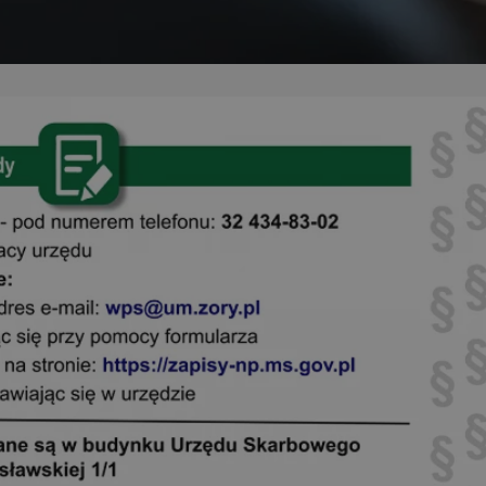
entyfikator sesji.
entyfikator sesji.
entyfikator sesji.
niania ludzi i
trony internetowej,
e ważnych raportów
ryny internetowej.
 identyfikatora
erów obsługuje
ekście
lu optymalizacji
 do przechowywania
niu do usług
e, czy użytkownik
enia lub reklamy.
nformacje o zgodzie
ncjach dotyczących
ia z witryny.
olityki prywatności
ich przestrzeganie
temu użytkownik nie