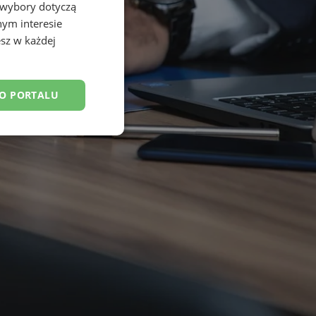
 wybory dotyczą
nym interesie
sz w każdej
DO PORTALU
esklasyfikowane
ane
owanie użytkownika i
j.