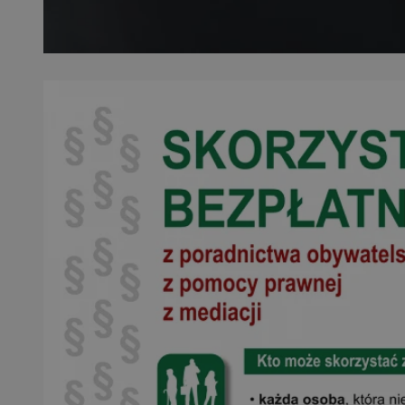
SessID
QeSessID
MvSessID
__cf_bm
suid
INGRESSCOOKIE
euds
VISITOR_PRIVACY_