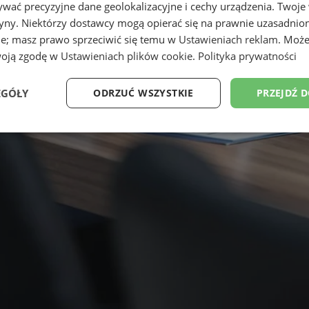
wać precyzyjne dane geolokalizacyjne i cechy urządzenia. Twoje
tryny. Niektórzy dostawcy mogą opierać się na prawnie uzasadnio
ie; masz prawo sprzeciwić się temu w
Ustawieniach reklam
. Może
woją zgodę w
Ustawieniach plików cookie
.
Polityka prywatności
EGÓŁY
ODRZUĆ WSZYSTKIE
PRZEJDŹ 
Wydajność
Targetowanie
Funkcjonalność
Ni
ezbędne
Wydajność
Targetowanie
Funkcjonalność
Niesklasyfikow
ie umożliwiają korzystanie z podstawowych funkcji strony internetowej, takich jak log
Bez niezbędnych plików cookie nie można prawidłowo korzystać ze strony internetowe
Okres
Provider
/
Domena
Opis
przechowywania