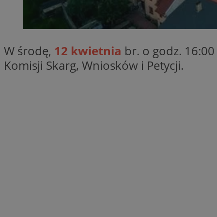
SessID
QeSessID
MvSessID
W środę,
12 kwietnia
br. o godz. 16:0
__cf_bm
Komisji Skarg, Wniosków i Petycji.
suid
INGRESSCOOKIE
euds
VISITOR_PRIVACY_