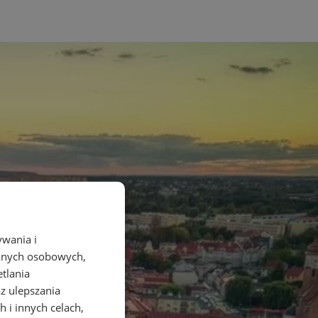
ywania i
danych osobowych,
etlania
az ulepszania
 i innych celach,