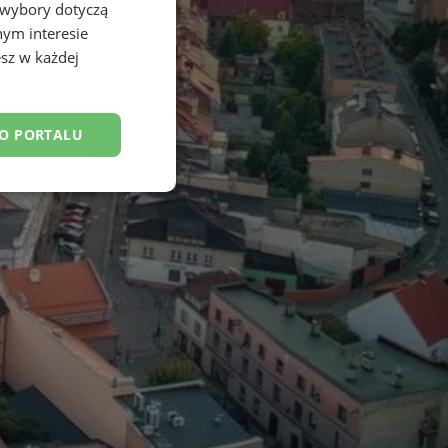
 wybory dotyczą
nym interesie
sz w każdej
DO PORTALU
esklasyfikowane
ane
owanie użytkownika i
j.