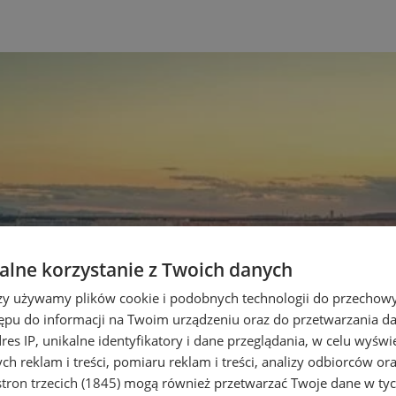
lne korzystanie z Twoich danych
rzy używamy plików cookie i podobnych technologii do przechow
ępu do informacji na Twoim urządzeniu oraz do przetwarzania 
dres IP, unikalne identyfikatory i dane przeglądania, w celu wyświ
h reklam i treści, pomiaru reklam i treści, analizy odbiorców or
tron trzecich (1845)
mogą również przetwarzać Twoje dane w tych