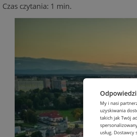
Czas czytania: 1 min.
Odpowiedzia
My i nasi partne
uzyskiwania dost
takich jak Twój a
spersonalizowanyc
usług.
Dostawcy s