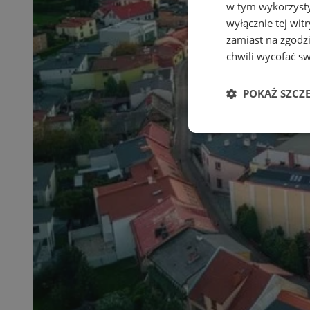
w tym wykorzysty
wyłącznie tej wi
zamiast na zgodz
chwili wycofać s
POKAŻ SZCZ
Niezbędne
Ni
Niezbędne pliki cook
zarządzanie kontem. 
Nazwa