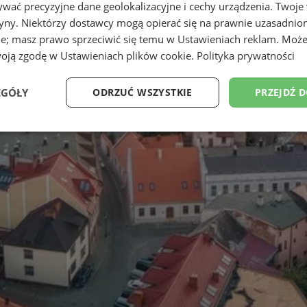
wać precyzyjne dane geolokalizacyjne i cechy urządzenia. Twoje
tryny. Niektórzy dostawcy mogą opierać się na prawnie uzasadnio
ie; masz prawo sprzeciwić się temu w
Ustawieniach reklam
. Może
woją zgodę w
Ustawieniach plików cookie
.
Polityka prywatności
EGÓŁY
ODRZUĆ WSZYSTKIE
PRZEJDŹ 
Wydajność
Targetowanie
Funkcjonalność
Ni
ezbędne
Wydajność
Targetowanie
Funkcjonalność
Niesklasyfikow
ie umożliwiają korzystanie z podstawowych funkcji strony internetowej, takich jak log
Bez niezbędnych plików cookie nie można prawidłowo korzystać ze strony internetowe
Okres
Provider
/
Domena
Opis
przechowywania