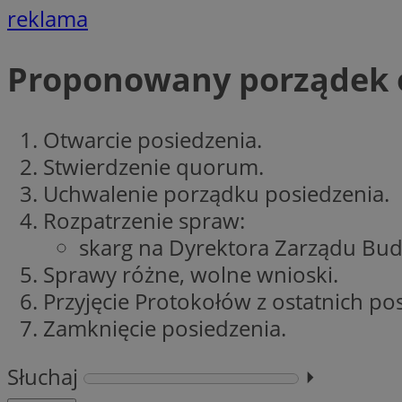
reklama
li_gc
Proponowany porządek 
CookieScriptConse
Otwarcie posiedzenia.
Stwierdzenie quorum.
Uchwalenie porządku posiedzenia.
Rozpatrzenie spraw:
Nazwa
skarg na Dyrektora Zarządu Bud
Nazwa
Nazwa
gid_CAESEEbgrCsX
Sprawy różne, wolne wnioski.
_ga_L2744325BY
__mguid_
tt_viewer
Przyjęcie Protokołów z ostatnich po
_ga
Zamknięcie posiedzenia.
DSID
Słuchaj
⏵︎
ADKUID