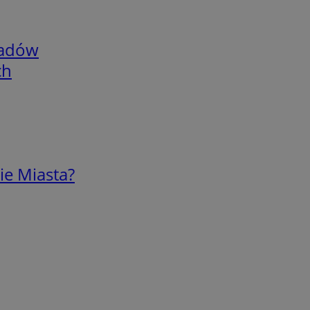
adów
ch
ie Miasta?