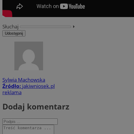
Słuchaj
⏵︎
Udostępnij
Sylwia Machowska
Źródło:
jakiwniosek.pl
reklama
Dodaj komentarz