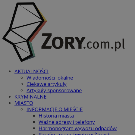
AKTUALNOŚCI
Wiadomości lokalne
Ciekawe artykuły
Artykuły sponsorowane
KRYMINALNE
MIASTO
INFORMACJE O MIEŚCIE
Historia miasta
Ważne adresy i telefony
Harmonogram wywozu odpadów
Parafie i msze święte w Żorach