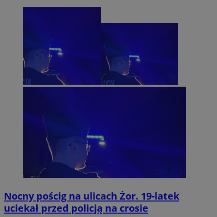
Nocny pościg na ulicach Żor. 19-latek
uciekał przed policją na crosie