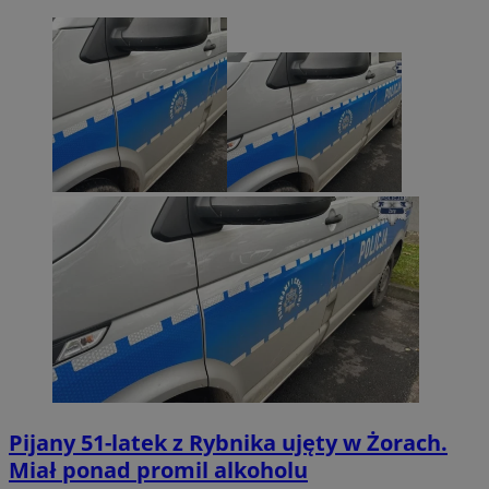
Pijany 51-latek z Rybnika ujęty w Żorach.
Miał ponad promil alkoholu