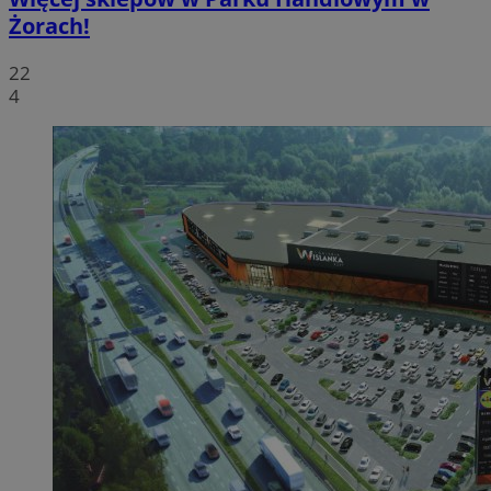
Żorach!
22
4