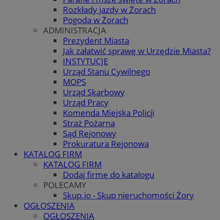
Rozkłady jazdy w Żorach
Pogoda w Żorach
ADMINISTRACJA
Prezydent Miasta
Jak załatwić sprawę w Urzędzie Miasta?
INSTYTUCJE
Urząd Stanu Cywilnego
MOPS
Urząd Skarbowy
Urząd Pracy
Komenda Miejska Policji
Straż Pożarna
Sąd Rejonowy
Prokuratura Rejonowa
KATALOG FIRM
KATALOG FIRM
Dodaj firmę do katalogu
POLECAMY
Skup.io - Skup nieruchomości Żory
OGŁOSZENIA
OGŁOSZENIA