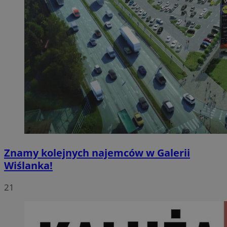
Znamy kolejnych najemców w Galerii
Wiślanka!
21