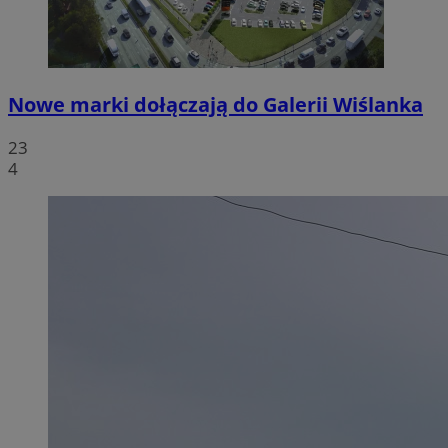
Nowe marki dołączają do Galerii Wiślanka
23
4