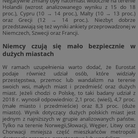
Negatywne zmiany były natomiast widoczne na terenie
Holandii (wzrost analizowanego wyniku z 15 do 18
proc.), Cypru (10 → 14 proc.), Malty (10 → 13 proc.)
oraz Grecji (12 → 14 proc.). Niezbyt dobrze
przedstawiają się też wyniki ankiety przeprowadzonej w
Niemczech, Szwecji oraz Francji.
Niemcy czują się mało bezpiecznie w
dużych miastach
W ramach uzupełnienia warto dodać, że Eurostat
podaje również udział osób, które widziały
przestępstwa, przemoc lub wandalizm na terenie
swoich wsi, małych miast i przedmieść oraz dużych
miast. Jeżeli chodzi o Polskę, to taki badany udział z
2018 r. wynosił odpowiednio: 2,1 proc. (wieś), 4,7 proc.
(małe miasto i przedmieście) oraz 8,3 proc. (duże
miasto). Wynik dotyczący dużych polskich miast jest
jednym z najniższych w grupie analizowanych państw.
Tylko na terenie Norwegii,Słowacji, Węgier, Litwy oraz
Chorwacji mniejsza część mieszkańców metropolii