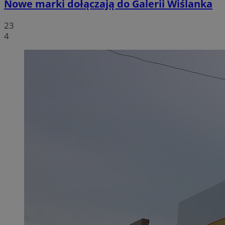
Nowe marki dołączają do Galerii Wiślanka
23
4