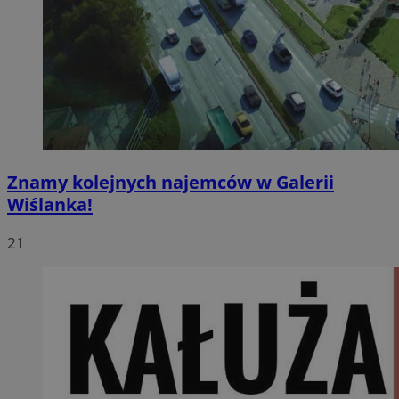
Znamy kolejnych najemców w Galerii
Wiślanka!
21