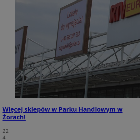
Więcej sklepów w Parku Handlowym w
Żorach!
22
4