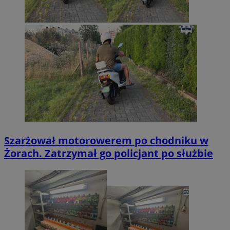
Szarżował motorowerem po chodniku w
Żorach. Zatrzymał go policjant po służbie