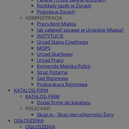
Rozkłady jazdy w Żorach
Pogoda w Żorach
ADMINISTRACJA
Prezydent Miasta
Jak załatwić sprawę w Urzędzie Miasta?
INSTYTUCJE
Urząd Stanu Cywilnego
MOPS
Urząd Skarbowy
Urząd Pracy
Komenda Miejska Policji
Straż Pożarna
Sąd Rejonowy
Prokuratura Rejonowa
KATALOG FIRM
KATALOG FIRM
Dodaj firmę do katalogu
POLECAMY
Skup.io - Skup nieruchomości Żory
OGŁOSZENIA
OGŁOSZENIA