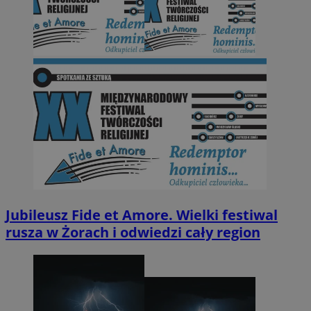
Jubileusz Fide et Amore. Wielki festiwal
rusza w Żorach i odwiedzi cały region