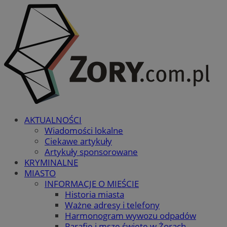
AKTUALNOŚCI
Wiadomości lokalne
Ciekawe artykuły
Artykuły sponsorowane
KRYMINALNE
MIASTO
INFORMACJE O MIEŚCIE
Historia miasta
Ważne adresy i telefony
Harmonogram wywozu odpadów
Parafie i msze święte w Żorach