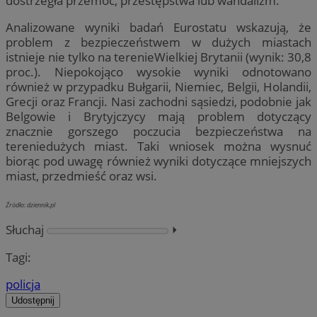
dostrzegła przemoc, przestępstwa lub wandalizm.
Analizowane wyniki badań Eurostatu wskazują, że
problem z bezpieczeństwem w dużych miastach
istnieje nie tylko na terenieWielkiej Brytanii (wynik: 30,8
proc.). Niepokojąco wysokie wyniki odnotowano
również w przypadku Bułgarii, Niemiec, Belgii, Holandii,
Grecji oraz Francji. Nasi zachodni sąsiedzi, podobnie jak
Belgowie i Brytyjczycy mają problem dotyczący
znacznie gorszego poczucia bezpieczeństwa na
tereniedużych miast. Taki wniosek można wysnuć
biorąc pod uwagę również wyniki dotyczące mniejszych
miast, przedmieść oraz wsi.
Źródło: dziennik.pl
Słuchaj
⏵︎
Tagi:
policja
Udostępnij